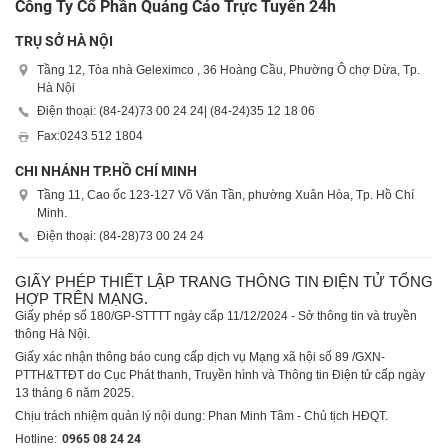
Công Ty Cổ Phần Quảng Cáo Trực Tuyến 24h
TRỤ SỞ HÀ NỘI
Tầng 12, Tòa nhà Geleximco , 36 Hoàng Cầu, Phường Ô chợ Dừa, Tp.
Hà Nội
Điện thoại: (84-24)
73 00 24 24
| (84-24)
35 12 18 06
Fax:
0243 512 1804
CHI NHÁNH TP.HỒ CHÍ MINH
Tầng 11, Cao ốc 123-127 Võ Văn Tần, phường Xuân Hòa, Tp. Hồ Chí
Minh.
Điện thoại: (84-28)
73 00 24 24
GIẤY PHÉP THIẾT LẬP TRANG THÔNG TIN ĐIỆN TỬ TỔNG
HỢP TRÊN MẠNG.
Giấy phép số 180/GP-STTTT ngày cấp 11/12/2024 - Sở thông tin và truyền
thông Hà Nội.
Giấy xác nhận thông báo cung cấp dịch vụ Mạng xã hội số 89 /GXN-
PTTH&TTĐT do Cục Phát thanh, Truyền hình và Thông tin Điện tử cấp ngày
13 tháng 6 năm 2025.
Chịu trách nhiệm quản lý nội dung: Phan Minh Tâm - Chủ tịch HĐQT.
Hotline:
0965 08 24 24