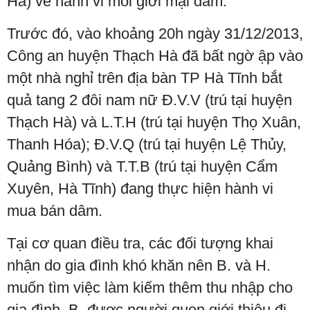
Hà) về hành vi môi giới mại dâm.
Trước đó, vào khoảng 20h ngày 31/12/2013,
Công an huyện Thạch Hà đã bất ngờ ập vào
một nhà nghỉ trên địa bàn TP Hà Tĩnh bắt
quả tang 2 đôi nam nữ Đ.V.V (trú tại huyện
Thạch Hà) và L.T.H (trú tại huyện Thọ Xuân,
Thanh Hóa); Đ.V.Q (trú tại huyện Lệ Thủy,
Quảng Bình) và T.T.B (trú tại huyện Cẩm
Xuyên, Hà Tĩnh) đang thực hiện hành vi
mua bán dâm.
Tại cơ quan điều tra, các đối tượng khai
nhận do gia đình khó khăn nên B. và H.
muốn tìm việc làm kiếm thêm thu nhập cho
gia đình. B. được người quen giới thiệu đi