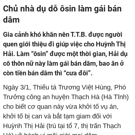
Chủ nhà dụ dỗ ôsin làm gái bán
dâm
Gia cảnh khó khăn nên T.T.B. được người
quen giới thiệu đi giúp việc cho Huỳnh Thị
Hải. Làm “ôsin” được một thời gian, Hải dụ
cô thôn nữ này làm gái bán dâm, bao ăn ở
còn tiền bán dâm thì “cưa đôi”.
Ngày 3/1, Thiếu tá Trương Việt Hùng, Phó
Trưởng công an huyện Thạch Hà (Hà Tĩnh)
cho biết cơ quan này vừa khởi tố vụ án,
khởi tố bị can và bắt tạm giam đối với
Huỳnh Thị Hải (trú tại tổ 7, thị trấn Thạch