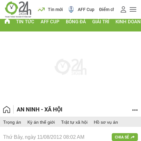
 vàng
Lịch
Tin mới
AFF Cup
Điểm chuẩn 2026
TIN TỨC
AFF CUP
BÓNG ĐÁ
GIẢI TRÍ
KINH DOA
AN NINH - XÃ HỘI
Trọng án
Kỳ án thế giới
Trật tự xã hội
Hồ sơ vụ án
Thứ Bảy, ngày 11/08/2012 08:02 AM
CHIA SẺ