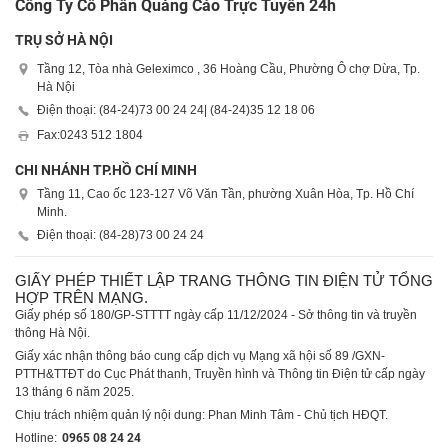
Công Ty Cổ Phần Quảng Cáo Trực Tuyến 24h
TRỤ SỞ HÀ NỘI
Tầng 12, Tòa nhà Geleximco , 36 Hoàng Cầu, Phường Ô chợ Dừa, Tp.
Hà Nội
Điện thoại: (84-24)
73 00 24 24
| (84-24)
35 12 18 06
Fax:
0243 512 1804
CHI NHÁNH TP.HỒ CHÍ MINH
Tầng 11, Cao ốc 123-127 Võ Văn Tần, phường Xuân Hòa, Tp. Hồ Chí
Minh.
Điện thoại: (84-28)
73 00 24 24
GIẤY PHÉP THIẾT LẬP TRANG THÔNG TIN ĐIỆN TỬ TỔNG
HỢP TRÊN MẠNG.
Giấy phép số 180/GP-STTTT ngày cấp 11/12/2024 - Sở thông tin và truyền
thông Hà Nội.
Giấy xác nhận thông báo cung cấp dịch vụ Mạng xã hội số 89 /GXN-
PTTH&TTĐT do Cục Phát thanh, Truyền hình và Thông tin Điện tử cấp ngày
13 tháng 6 năm 2025.
Chịu trách nhiệm quản lý nội dung: Phan Minh Tâm - Chủ tịch HĐQT.
Hotline:
0965 08 24 24