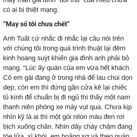
có ai bị thiệt mạng.
“May số tôi chưa chết”
Anh Tuất cứ nhắc đi nhắc lại câu nói trên
với chúng tôi trong quá trình thuật lại đêm
kinh hoàng suýt khiến gia đình anh phải bỏ
mạng. “Lúc ấy quán của em vừa hết khách.
Cô em gái đang ở trong nhà để lau chùi dọn
dẹp, còn em thì đứng gần cửa kê lại chiếc
tủ kính để chuẩn bị đi ngủ thì thấy một nam
thanh niên phóng xe máy vụt qua. Chưa kịp
nhìn kỹ là ai thì một gói nilon màu đen rơi
bịch xuống chân. Nhìn dây cháy chậm đang
tóe lửa, xì khói, em hoảng sợ và theo quán