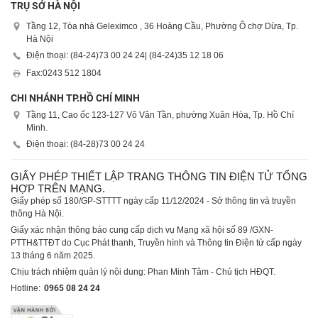
TRỤ SỞ HÀ NỘI
Tầng 12, Tòa nhà Geleximco , 36 Hoàng Cầu, Phường Ô chợ Dừa, Tp.
Hà Nội
Điện thoại: (84-24)
73 00 24 24
| (84-24)
35 12 18 06
Fax:
0243 512 1804
CHI NHÁNH TP.HỒ CHÍ MINH
Tầng 11, Cao ốc 123-127 Võ Văn Tần, phường Xuân Hòa, Tp. Hồ Chí
Minh.
Điện thoại: (84-28)
73 00 24 24
GIẤY PHÉP THIẾT LẬP TRANG THÔNG TIN ĐIỆN TỬ TỔNG
HỢP TRÊN MẠNG.
Giấy phép số 180/GP-STTTT ngày cấp 11/12/2024 - Sở thông tin và truyền
thông Hà Nội.
Giấy xác nhận thông báo cung cấp dịch vụ Mạng xã hội số 89 /GXN-
PTTH&TTĐT do Cục Phát thanh, Truyền hình và Thông tin Điện tử cấp ngày
13 tháng 6 năm 2025.
Chịu trách nhiệm quản lý nội dung: Phan Minh Tâm - Chủ tịch HĐQT.
Hotline:
0965 08 24 24