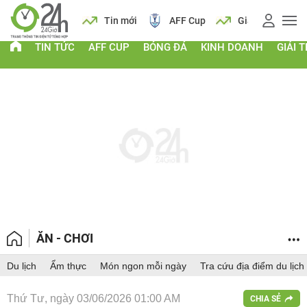
 vàng
Lịch
Tin mới
AFF Cup
Giá vàng
TIN TỨC
AFF CUP
BÓNG ĐÁ
KINH DOANH
GIẢI T
ĂN - CHƠI
Du lịch
Ẩm thực
Món ngon mỗi ngày
Tra cứu địa điểm du lịch
Thứ Tư, ngày 03/06/2026 01:00 AM
CHIA SẺ