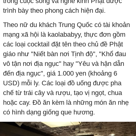
trong cuộc sống và nghe kinh Phật được
trình bày theo phong cách hiện đại.
Theo nữ du khách Trung Quốc có tài khoản
mạng xã hội là kaolababyy, thực đơn gồm
các loại cocktail đặt tên theo chủ đề Phật
giáo như "Niết bàn nơi Tịnh độ", "Khổ đau
vô tận nơi địa ngục" hay "Yêu và hận dẫn
đến địa ngục", giá 1.000 yen (khoảng 6
USD) mỗi ly. Các loại đồ uống được pha
chế từ trái cây và rượu, tạo vị ngọt, chua
hoặc cay. Đồ ăn kèm là những món ăn nhẹ
có hình dạng giống que hương.