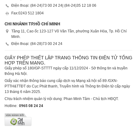
Điện thoại: (84-24)
73 00 24 24
| (84-24)
35 12 18 06
Fax:
0243 512 1804
CHI NHÁNH TP.HỒ CHÍ MINH
Tầng 11, Cao ốc 123-127 Võ Văn Tần, phường Xuân Hòa, Tp. Hồ Chí
Minh.
Điện thoại: (84-28)
73 00 24 24
GIẤY PHÉP THIẾT LẬP TRANG THÔNG TIN ĐIỆN TỬ TỔNG
HỢP TRÊN MẠNG.
Giấy phép số 180/GP-STTTT ngày cấp 11/12/2024 - Sở thông tin và truyền
thông Hà Nội.
Giấy xác nhận thông báo cung cấp dịch vụ Mạng xã hội số 89 /GXN-
PTTH&TTĐT do Cục Phát thanh, Truyền hình và Thông tin Điện tử cấp ngày
13 tháng 6 năm 2025.
Chịu trách nhiệm quản lý nội dung: Phan Minh Tâm - Chủ tịch HĐQT.
Hotline:
0965 08 24 24