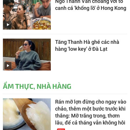
Ngô Thanh Vân choáng với tô
canh cá 'khổng lồ' ở Hong Kong
Tăng Thanh Hà ghé các nhà
hàng 'low key' ở Đà Lạt
ẨM THỰC, NHÀ HÀNG
Rán mỡ lợn đừng cho ngay vào
chảo, thêm một bước trước khi
thắng: Mỡ trắng trong, thơm
lâu, để cả tháng vẫn không hôi