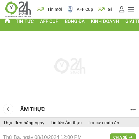
ng
Lịch
Tin mới
AFF Cup
Giá vàng
Lị
TIN TỨC
AFF CUP
BÓNG ĐÁ
KINH DOANH
GIẢI T
ẨM THỰC
Thực đơn hằng ngày
Tin tức Ẩm thực
Tra cứu món ăn
Thứ Ba, ngày 08/10/2024 12:00 PM
CHIA SẺ