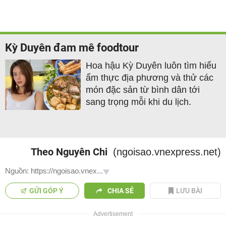
Kỳ Duyên đam mê foodtour
Hoa hậu Kỳ Duyên luôn tìm hiểu
ẩm thực địa phương và thử các
món đặc sản từ bình dân tới
sang trọng mỗi khi du lịch.
Theo Nguyên Chi
(ngoisao.vnexpress.net)
Nguồn: https://ngoisao.vnex...
GỬI GÓP Ý
CHIA SẺ
LƯU BÀI