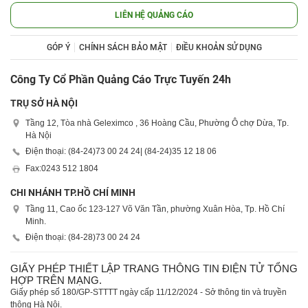
LIÊN HỆ QUẢNG CÁO
GÓP Ý
CHÍNH SÁCH BẢO MẬT
ĐIỀU KHOẢN SỬ DỤNG
Công Ty Cổ Phần Quảng Cáo Trực Tuyến 24h
TRỤ SỞ HÀ NỘI
Tầng 12, Tòa nhà Geleximco , 36 Hoàng Cầu, Phường Ô chợ Dừa, Tp.
Hà Nội
Điện thoại: (84-24)
73 00 24 24
| (84-24)
35 12 18 06
Fax:
0243 512 1804
CHI NHÁNH TP.HỒ CHÍ MINH
Tầng 11, Cao ốc 123-127 Võ Văn Tần, phường Xuân Hòa, Tp. Hồ Chí
Minh.
Điện thoại: (84-28)
73 00 24 24
GIẤY PHÉP THIẾT LẬP TRANG THÔNG TIN ĐIỆN TỬ TỔNG
HỢP TRÊN MẠNG.
Giấy phép số 180/GP-STTTT ngày cấp 11/12/2024 - Sở thông tin và truyền
thông Hà Nội.