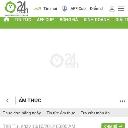
 vàng
Lịch
Tin mới
AFF Cup
Điểm chuẩn 2026
TIN TỨC
AFF CUP
BÓNG ĐÁ
KINH DOANH
GIẢI T
ẨM THỰC
Thực đơn hằng ngày
Tin tức Ẩm thực
Tra cứu món ăn
Thứ Tư, ngày 10/10/2012 03:00 AM
CHIA SẺ