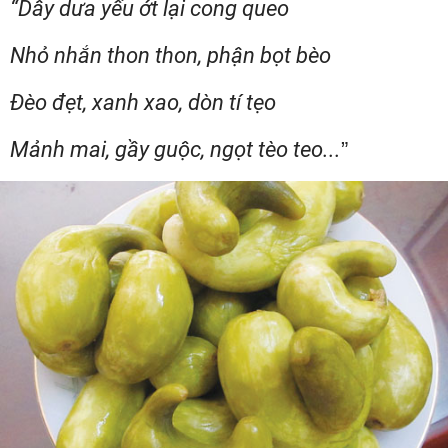
“Dây dưa yếu ớt lại cong queo
Nhỏ nhắn thon thon, phận bọt bèo
Đèo đẹt, xanh xao, dòn tí tẹo
Mảnh mai, gầy guộc, ngọt tèo teo...
”