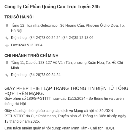
Công Ty Cổ Phần Quảng Cáo Trực Tuyến 24h
TRỤ SỞ HÀ NỘI
Tầng 12, Tòa nhà Geleximco , 36 Hoàng Cầu, Phường Ô chợ Dừa, Tp.
Hà Nội
Điện thoại: (84-24)
73 00 24 24
| (84-24)
35 12 18 06
Fax:
0243 512 1804
CHI NHÁNH TP.HỒ CHÍ MINH
Tầng 11, Cao ốc 123-127 Võ Văn Tần, phường Xuân Hòa, Tp. Hồ Chí
Minh.
Điện thoại: (84-28)
73 00 24 24
GIẤY PHÉP THIẾT LẬP TRANG THÔNG TIN ĐIỆN TỬ TỔNG
HỢP TRÊN MẠNG.
Giấy phép số 180/GP-STTTT ngày cấp 11/12/2024 - Sở thông tin và truyền
thông Hà Nội.
Giấy xác nhận thông báo cung cấp dịch vụ Mạng xã hội số 89 /GXN-
PTTH&TTĐT do Cục Phát thanh, Truyền hình và Thông tin Điện tử cấp ngày
13 tháng 6 năm 2025.
Chịu trách nhiệm quản lý nội dung: Phan Minh Tâm - Chủ tịch HĐQT.