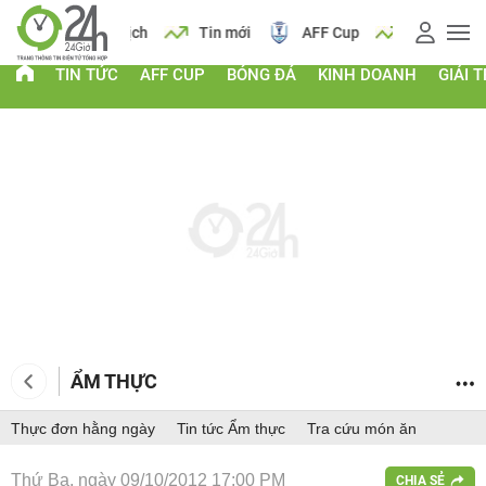
 vàng
Lịch
Tin mới
AFF Cup
Giá vàng
TIN TỨC
AFF CUP
BÓNG ĐÁ
KINH DOANH
GIẢI T
ẨM THỰC
Thực đơn hằng ngày
Tin tức Ẩm thực
Tra cứu món ăn
Thứ Ba, ngày 09/10/2012 17:00 PM
CHIA SẺ