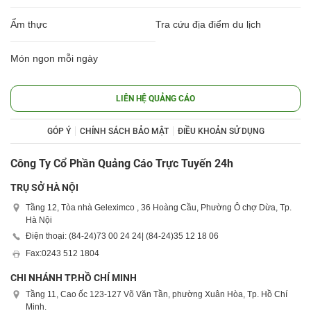
Ẩm thực
Tra cứu địa điểm du lịch
Món ngon mỗi ngày
LIÊN HỆ QUẢNG CÁO
GÓP Ý
CHÍNH SÁCH BẢO MẬT
ĐIỀU KHOẢN SỬ DỤNG
Công Ty Cổ Phần Quảng Cáo Trực Tuyến 24h
TRỤ SỞ HÀ NỘI
Tầng 12, Tòa nhà Geleximco , 36 Hoàng Cầu, Phường Ô chợ Dừa, Tp.
Hà Nội
Điện thoại: (84-24)
73 00 24 24
| (84-24)
35 12 18 06
Fax:
0243 512 1804
CHI NHÁNH TP.HỒ CHÍ MINH
Tầng 11, Cao ốc 123-127 Võ Văn Tần, phường Xuân Hòa, Tp. Hồ Chí
Minh.