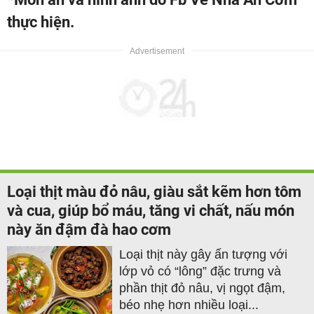
thực hiện.
Loại thịt màu đỏ nâu, giàu sắt kẽm hơn tôm
và cua, giúp bổ máu, tăng vi chất, nấu món
này ăn đậm đà hao cơm
Loại thịt này gây ấn tượng với
lớp vỏ có “lông” đặc trưng và
phần thịt đỏ nâu, vị ngọt đậm,
béo nhẹ hơn nhiều loại...