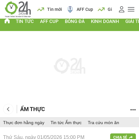
 vàng
Lịch
Tin mới
AFF Cup
Giá vàng
TIN TỨC
AFF CUP
BÓNG ĐÁ
KINH DOANH
GIẢI T
ẨM THỰC
Thực đơn hằng ngày
Tin tức Ẩm thực
Tra cứu món ăn
Thứ Sáu, ngày 01/05/2026 15:00 PM
CHIA SẺ