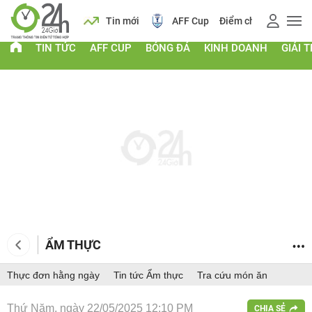
 vàng
Lịch
Tin mới
AFF Cup
Điểm chuẩn 2026
TIN TỨC
AFF CUP
BÓNG ĐÁ
KINH DOANH
GIẢI T
ẨM THỰC
Thực đơn hằng ngày
Tin tức Ẩm thực
Tra cứu món ăn
Thứ Năm, ngày 22/05/2025 12:10 PM
CHIA SẺ