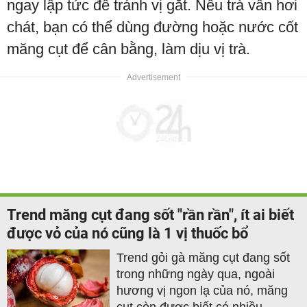
ngay lập tức để tránh vị gắt. Nếu trà vẫn hơi
chát, bạn có thể dùng đường hoặc nước cốt
măng cụt để cân bằng, làm dịu vị trà.
Trend măng cụt đang sốt "rần rần", ít ai biết
được vỏ của nó cũng là 1 vị thuốc bổ
Trend gỏi gà măng cụt đang sốt
trong những ngày qua, ngoài
hương vị ngon lạ của nó, măng
cụt còn được biết có nhiều