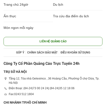
Trang chủ 24giờ
Du lịch
Ẩm thực
Tra cứu địa điểm du lịch
Món ngon mỗi ngày
LIÊN HỆ QUẢNG CÁO
GÓP Ý
CHÍNH SÁCH BẢO MẬT
ĐIỀU KHOẢN SỬ DỤNG
Công Ty Cổ Phần Quảng Cáo Trực Tuyến 24h
TRỤ SỞ HÀ NỘI
Tầng 12, Tòa nhà Geleximco , 36 Hoàng Cầu, Phường Ô chợ Dừa, Tp.
Hà Nội
Điện thoại: (84-24)
73 00 24 24
| (84-24)
35 12 18 06
Fax:
0243 512 1804
CHI NHÁNH TP.HỒ CHÍ MINH