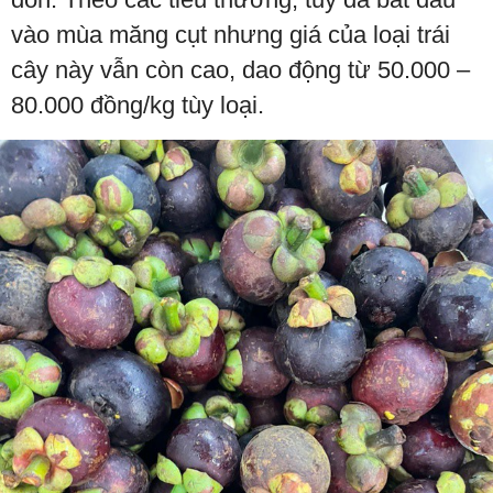
vào mùa măng cụt nhưng giá của loại trái
cây này vẫn còn cao, dao động từ 50.000 –
80.000 đồng/kg tùy loại.