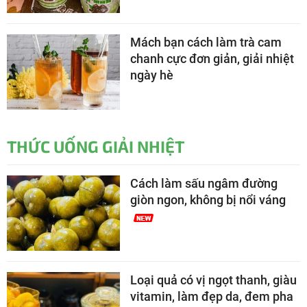
Mách bạn cách làm trà cam
chanh cực đơn giản, giải nhiệt
ngày hè
THỨC UỐNG GIẢI NHIỆT
Cách làm sấu ngâm đường
giòn ngon, không bị nổi váng
Loại quả có vị ngọt thanh, giàu
vitamin, làm đẹp da, đem pha