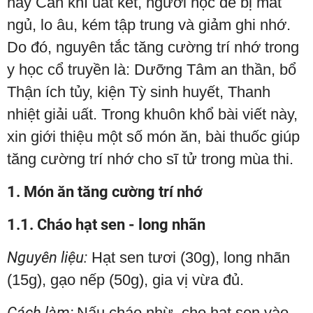
hay Can khí uất kết, người học dễ bị mất
ngủ, lo âu, kém tập trung và giảm ghi nhớ.
Do đó, nguyên tắc tăng cường trí nhớ trong
y học cổ truyền là: Dưỡng Tâm an thần, bổ
Thận ích tủy, kiện Tỳ sinh huyết, Thanh
nhiệt giải uất. Trong khuôn khổ bài viết này,
xin giới thiệu một số món ăn, bài thuốc giúp
tăng cường trí nhớ cho sĩ tử trong mùa thi.
1. Món ăn tăng cường trí nhớ
1.1. Cháo hạt sen - long nhãn
Nguyên liệu:
Hạt sen tươi (30g), long nhãn
(15g), gạo nếp (50g), gia vị vừa đủ.
Cách làm:
Nấu cháo nhừ, cho hạt sen vào