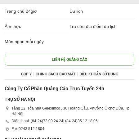
Trang chủ 24giờ
Du lịch
Ẩm thực
Tra cứu địa điểm du lịch
Món ngon mỗi ngày
LIÊN HỆ QUẢNG CÁO
GÓP Ý
CHÍNH SÁCH BẢO MẬT
ĐIỀU KHOẢN SỬ DỤNG
Công Ty Cổ Phần Quảng Cáo Trực Tuyến 24h
TRỤ SỞ HÀ NỘI
Tầng 12, Tòa nhà Geleximco , 36 Hoàng Cầu, Phường Ô chợ Dừa, Tp.
Hà Nội
Điện thoại: (84-24)
73 00 24 24
| (84-24)
35 12 18 06
Fax:
0243 512 1804