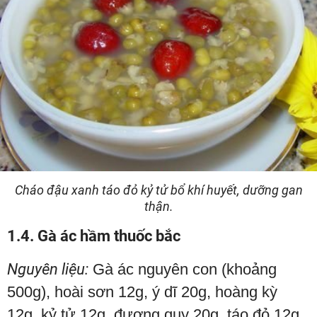
Cháo đậu xanh táo đỏ kỷ tử bổ khí huyết, dưỡng gan
thận.
1.4. Gà ác hầm thuốc bắc
Nguyên liệu:
Gà ác nguyên con (khoảng
500g), hoài sơn 12g, ý dĩ 20g, hoàng kỳ
12g, kỷ tử 12g, đương quy 20g, táo đỏ 12g,