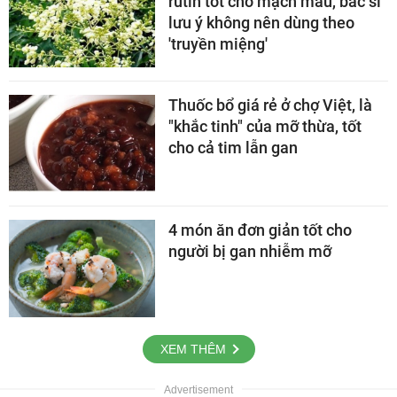
rutin tốt cho mạch máu, bác sĩ
lưu ý không nên dùng theo
'truyền miệng'
Thuốc bổ giá rẻ ở chợ Việt, là
"khắc tinh" của mỡ thừa, tốt
cho cả tim lẫn gan
4 món ăn đơn giản tốt cho
người bị gan nhiễm mỡ
XEM THÊM