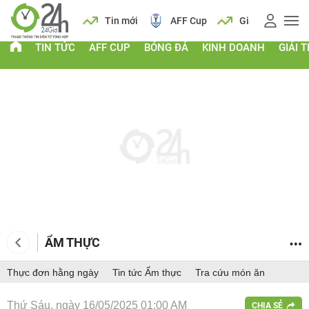
 vàng
Lịch
Tin mới
AFF Cup
Giá vàng
TIN TỨC
AFF CUP
BÓNG ĐÁ
KINH DOANH
GIẢI T
ẨM THỰC
Thực đơn hằng ngày
Tin tức Ẩm thực
Tra cứu món ăn
Thứ Sáu, ngày 16/05/2025 01:00 AM
CHIA SẺ