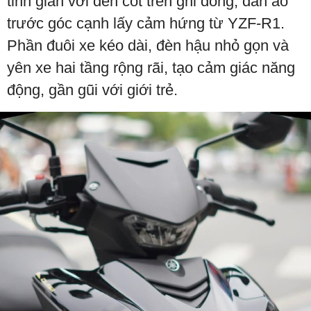
tinh giản với đèn cốt trên ghi đông, dàn áo
trước góc cạnh lấy cảm hứng từ YZF-R1.
Phần đuôi xe kéo dài, đèn hậu nhỏ gọn và
yên xe hai tầng rộng rãi, tạo cảm giác năng
động, gần gũi với giới trẻ.