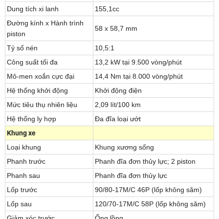
Dung tích xi lanh
155,1cc
Đường kính x Hành trình
58 x 58,7 mm
piston
Tỷ số nén
10,5:1
Công suất tối đa
13,2 kW tại 9.500 vòng/phút
Mô-men xoắn cực đại
14,4 Nm tại 8.000 vòng/phút
Hệ thống khởi động
Khởi động điện
Mức tiêu thụ nhiên liệu
2,09 lít/100 km
Hệ thống ly hợp
Đa đĩa loại ướt
Khung xe
Loại khung
Khung xương sống
Phanh trước
Phanh đĩa đơn thủy lực; 2 piston
Phanh sau
Phanh đĩa đơn thủy lực
Lốp trước
90/80-17M/C 46P (lốp không săm)
Lốp sau
120/70-17M/C 58P (lốp không săm)
Giảm xóc trước
Ống lồng