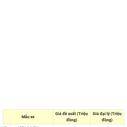
Giá đề xuất (Triệu
Giá đại lý (Triệu
Mẫu xe
đồng)
đồng)