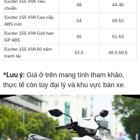
Exciter 155 VVA Tiêu
48
44-46
chuẩn
Exciter 155 VVA Cao cấp
54
50-52
ABS mới
Exciter 155 VVA Giới hạn
55
51-53
GP ABS
Exciter 155 VVA 60 năm
52,5
48,5-50,5
tranh tài
*Lưu ý:
Giá ở trên mang tính tham khảo,
thực tế còn tùy đại lý và khu vực bán xe.