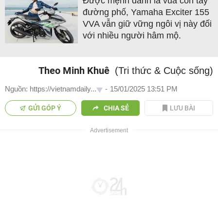
Được mệnh danh là vua côn tay
đường phố, Yamaha Exciter 155
VVA vẫn giữ vững ngôi vị này đối
với nhiều người hâm mộ.
Theo Minh Khuê
(Tri thức & Cuộc sống)
Nguồn: https://vietnamdaily...
-
15/01/2025 13:51 PM
GỬI GÓP Ý
CHIA SẺ
LƯU BÀI