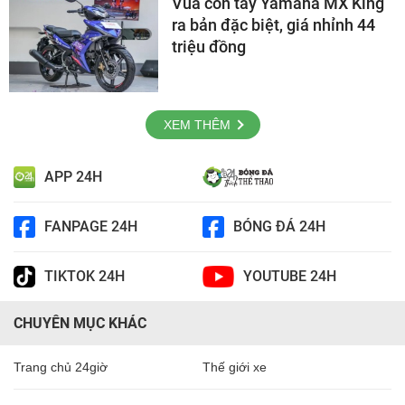
Vua côn tay Yamaha MX King
ra bản đặc biệt, giá nhỉnh 44
triệu đồng
XEM THÊM
APP 24H
FANPAGE 24H
BÓNG ĐÁ 24H
TIKTOK 24H
YOUTUBE 24H
CHUYÊN MỤC KHÁC
Trang chủ 24giờ
Thế giới xe