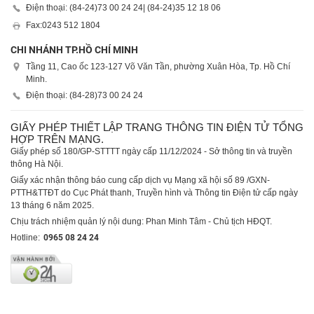
Điện thoại: (84-24)
73 00 24 24
| (84-24)
35 12 18 06
Fax:
0243 512 1804
CHI NHÁNH TP.HỒ CHÍ MINH
Tầng 11, Cao ốc 123-127 Võ Văn Tần, phường Xuân Hòa, Tp. Hồ Chí
Minh.
Điện thoại: (84-28)
73 00 24 24
GIẤY PHÉP THIẾT LẬP TRANG THÔNG TIN ĐIỆN TỬ TỔNG
HỢP TRÊN MẠNG.
Giấy phép số 180/GP-STTTT ngày cấp 11/12/2024 - Sở thông tin và truyền
thông Hà Nội.
Giấy xác nhận thông báo cung cấp dịch vụ Mạng xã hội số 89 /GXN-
PTTH&TTĐT do Cục Phát thanh, Truyền hình và Thông tin Điện tử cấp ngày
13 tháng 6 năm 2025.
Chịu trách nhiệm quản lý nội dung: Phan Minh Tâm - Chủ tịch HĐQT.
Hotline:
0965 08 24 24