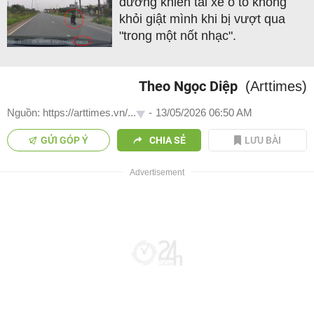
đường khiến tài xế ô tô không
khỏi giật mình khi bị vượt qua
"trong một nốt nhạc".
Theo Ngọc Diệp
(Arttimes)
Nguồn: https://arttimes.vn/...
-
13/05/2026 06:50 AM
GỬI GÓP Ý
CHIA SẺ
LƯU BÀI