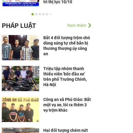
trì thị lực 10/10
Sức hút căn hộ biển
Vũng Tàu giá từ 1,99 tỷ:
PHÁP LUẬT
Xem thêm
Khai thác thực, vận hành
số hóa lên ngôi
Bắt 4 đối tượng trộm chó
dùng súng tự chế bắn bị
Thế Giới Di Động biến
thương thượng úy công
ngày nhận Galaxy Z8
an
thành trải nghiệm đặc
biệt: Sáng giao máy
bằng...
Triệu tập nhóm thanh
thiếu niên 'bốc đầu xe'
trên phố Trường Chinh,
Hà Nội
Công an xã Phú Giáo: Bắt
một vụ xe, lòi ra thêm 3
vụ trộm khác
Hai đối tượng chém nứt