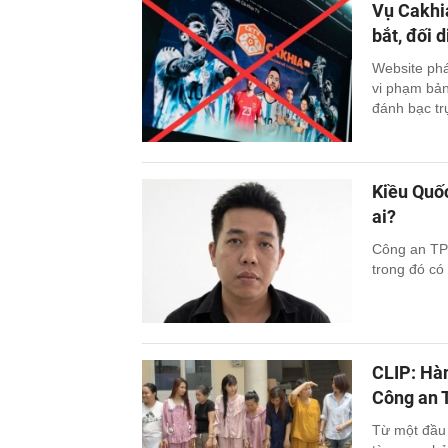
Vụ Cakhi
bắt, đối 
Website phá
vi phạm bản
đánh bạc trự
Kiều Quốc
ai?
Công an TPH
trong đó có
CLIP: Hàn
Công an 
Từ một đầu 