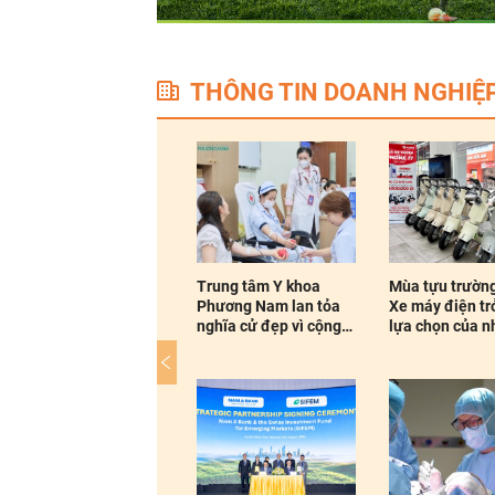
THÔNG TIN DOANH NGHIỆ
Trung tâm Y khoa
Mùa tựu trường 2026:
Chủ điểm Vietl
Phương Nam lan tỏa
Xe máy điện trở thành
“Những ai đã b
nghĩa cử đẹp vì cộng
lựa chọn của nhiều
xổ số quay nha
đồng
gia...
Lotto...