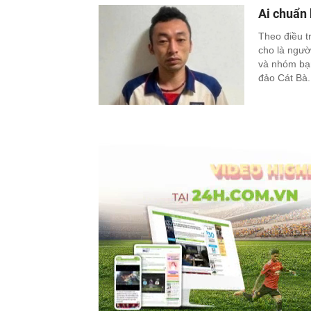
Ai chuẩn 
Theo điều t
cho là ngườ
và nhóm bạn
đảo Cát Bà.