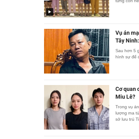
từng con hẻ
Vụ án mạn
Tây Ninh
Sau hơn 5 g
hình sự để đ
Cơ quan c
Miu Lê?
Trong vụ án
lượng ma tú
sở lưu trú 