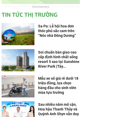
Advertisement
TIN TỨC THỊ TRƯỜNG
Sa Pa: Lễ hội hoa dơn
thóc phủ sắc cam trên
“Nóc nhà Đông Dương”
Soi chuẩn bàn giao cao
cấp định hình chất sống
resort 5 sao tại Sunshine
River Park (Tây...
Mẫu xe số giá rẻ dưới 18
triệu đồng, lựa chọn
hàng đầu cho sinh viên
mùa tựu trường
Sau nhiều năm mổ cận,
Hoa hậu Thanh Thủy và
Quỳnh Anh Shyn vẫn duy