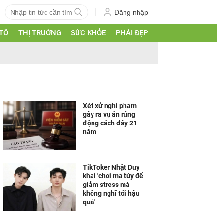
Đăng nhập
 TÔ
THỊ TRƯỜNG
SỨC KHỎE
PHÁI ĐẸP
Xét xử nghi phạm
gây ra vụ án rúng
động cách đây 21
năm
TikToker Nhật Duy
khai 'chơi ma túy để
giảm stress mà
không nghĩ tới hậu
quả'