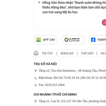
Hồng Vân thừa nhận "thanh xuân không th
thiếu Hồng Đào", nhờ bạn thân làm chỗ dựa
con trai sang Mỹ du học
1
APP 24H
FANP
TIN TỨC
BÓNG ĐÁ
THẾ GIỚI
AN 
TRỤ SỞ HÀ NỘI
Tầng 12, Tòa nhà Geleximco , 36 Hoàng Cầu, Phườ
Điện thoại: (84-24) 73 00 24 24 | (84-24) 35 12 18 0
Fax: 0243 512 1804
CHI NHÁNH TP.HỒ CHÍ MINH
Tầng 11, Cao ốc 123-127 Võ Văn Tần, phường Xuân