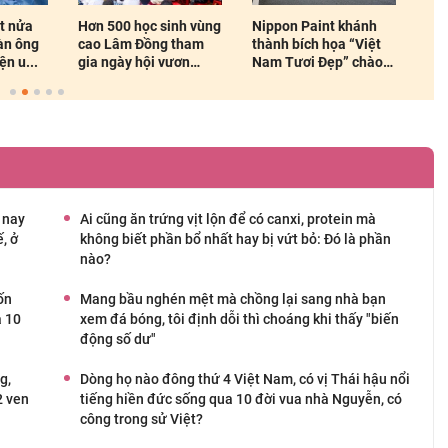
nh vùng
Nippon Paint khánh
Mẫu xe số giá rẻ dưới
Lap
tham
thành bích họa “Việt
18 triệu đồng, lựa
thờ
ươn
Nam Tươi Đẹp” chào
chọn hàng đầu cho
nh
đón du...
sinh...
 nay
Ai cũng ăn trứng vịt lộn để có canxi, protein mà
, ở
không biết phần bổ nhất hay bị vứt bỏ: Đó là phần
nào?
ốn
Mang bầu nghén mệt mà chồng lại sang nhà bạn
à 10
xem đá bóng, tôi định dỗi thì choáng khi thấy "biến
động số dư"
g,
Dòng họ nào đông thứ 4 Việt Nam, có vị Thái hậu nổi
2 ven
tiếng hiền đức sống qua 10 đời vua nhà Nguyễn, có
công trong sử Việt?