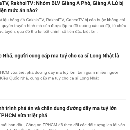
aTV, RakhoiTV: Nhóm BLV Giàng A Phò, Giàng A Lử bị
diện mức án nào?
t lậu bóng đá CakhiaTV, RakhoiTV, CaheoTV bị cáo buộc không chỉ
 quyền truyền hình mà còn được lập ra để quảng cáo cá độ, tổ chức
c tuyến, qua đó thu lợi bất chính số tiền đặc biệt lớn.
 Nhã, người cung cấp ma tuý cho ca sĩ Long Nhật là
CM vừa triệt phá đường dây ma tuý lớn, tạm giam nhiều người
 Kiều Quốc Nhã, cung cấp ma tuý cho ca sĩ Long Nhật
h trình phá án và chân dung đường dây ma tuý lớn
TPHCM vừa triệt phá
mối ban đầu, Công an TPHCM đã theo dõi các đối tượng len lỏi vào