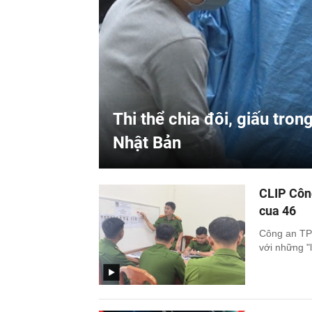
Thi thể chia đôi, giấu tro
Nhật Bản
CLIP Côn
cua 46
Công an TPH
với những "