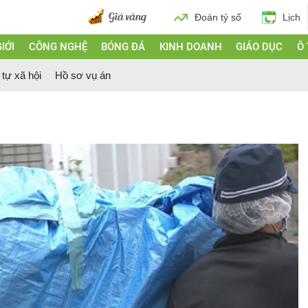
Đoán tỷ số
Lịch
IỚI
CÔNG NGHỆ
BÓNG ĐÁ
KINH DOANH
GIÁO DỤC
Ô
 tự xã hội
Hồ sơ vụ án