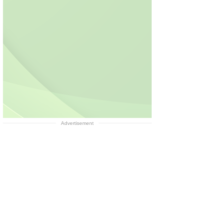
top gaming trong
Ứng dụng tài chính số
i đại người dùng đa
CUB Vietnam với hơn
iệm
1,1 triệu người dùng...
Advertisement