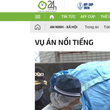
TIN TỨC
AFF CUP
THẾ G
Trọng án
Trật
AN NINH - XÃ HỘI
VỤ ÁN NỔI TIẾNG