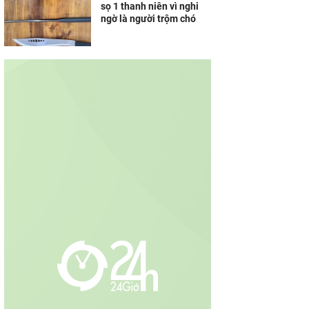
sọ 1 thanh niên vì nghi
ngờ là người trộm chó
 Giới Di Động biến
Voniko ra mắt thị
y nhận Galaxy Z8
trường Việt Nam sau
nh trải nghiệm
nhiều năm sản xuất
...
trong...