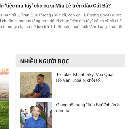
bị ‘tiệc ma túy’ cho ca sĩ Miu Lê trên đảo Cát Bà?
ra ban đầu, Trần Đức Phong (36 tuổi, còn gọi là Phong Coca) được
i chuẩn bị ma túy tổng hợp để tổ chức "tiệc ma túy" có ca sĩ Miu Lê
 tham gia tại cơ sở lưu trú TiTi Beach, thuộc bãi tắm Tùng Thu trên
NHIỀU NGƯỜI ĐỌC
TikToker Khánh Sky, Vua Quạt,
Hồ Văn Khoa bị khởi tố
Giang hồ mạng ‘Tiến Bịp’ lĩnh án 8
năm tù