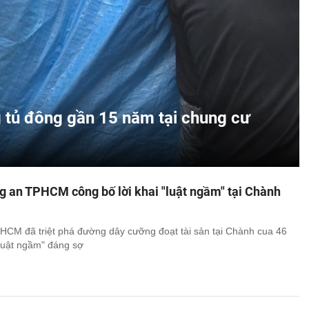
ng tủ đông gần 15 năm tại chung cư
g an TPHCM công bố lời khai "luật ngầm" tại Chành
CM đã triệt phá đường dây cưỡng đoạt tài sản tại Chành cua 46
luật ngầm" đáng sợ