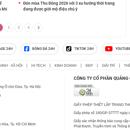
ể
Đón mùa Thu Đông 2026 với 3 xu hướng thời trang
 khi
đang được giới mộ điệu chú ý
2
3
4
AGE 24H
BÓNG ĐÁ 24H
TIKTOK 24H
YOUTUB
NINH - XÃ HỘI
HI-TECH
KINH DOANH
ĐẸP
GIẢI TRÍ
TH
CÔNG TY CỔ PHẦN QUẢNG 
ng Ô chợ Dừa, Tp. Hà Nội
6
GIẤY PHÉP THIẾT LẬP TRANG T
Giấy phép số 180/GP-STTTT ngày cấ
Giấy xác nhận thông báo cung cấp
 Hòa, Tp. Hồ Chí Minh.
Phát thanh, Truyền hình và Thông t