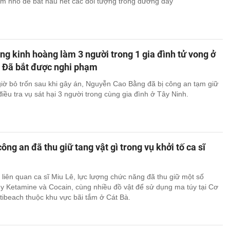
m nhỏ để bắt hầu hết các đối tượng trong đường dây
g kinh hoàng làm 3 người trong 1 gia đình tử vong ở
: Đã bắt được nghi phạm
iờ bỏ trốn sau khi gây án, Nguyễn Cao Bằng đã bị công an tạm giữ
iều tra vụ sát hại 3 người trong cùng gia đình ở Tây Ninh.
ông an đã thu giữ tang vật gì trong vụ khởi tố ca sĩ
 liên quan ca sĩ Miu Lê, lực lượng chức năng đã thu giữ một số
y Ketamine và Cocain, cùng nhiều đồ vật để sử dụng ma túy tại Cơ
Titibeach thuộc khu vực bãi tắm ở Cát Bà.