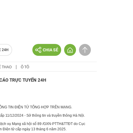
CHIA SẺ
E 24H
Ể THAO
Ô TÔ
CÁO TRỰC TUYẾN 24H
HÔNG TIN ĐIỆN TỬ TỔNG HỢP TRÊN MẠNG.
p 11/12/2024 - Sở thông tin và truyền thông Hà Nội.
 dịch vụ Mạng xã hội số 89 /GXN-PTTH&TTĐT do Cục
in Điện tử cấp ngày 13 tháng 6 năm 2025.