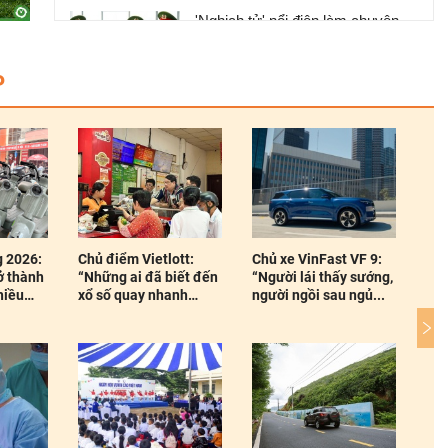
'Nghịch tử' nổi điên làm chuyện
động trời ở nơi làm việc của mẹ,
phẫn nộ nguồn cơn gây án
P
Clip: Người phụ nữ đi chợ bất
ngờ bị đâm trọng thương
ott:
Chủ xe VinFast VF 9:
Soi chuẩn bàn giao
Thế
iết đến
“Người lái thấy sướng,
cao cấp định hình chất
ngà
nh
người ngồi sau ngủ...
sống resort 5 sao tại...
thà
đặc