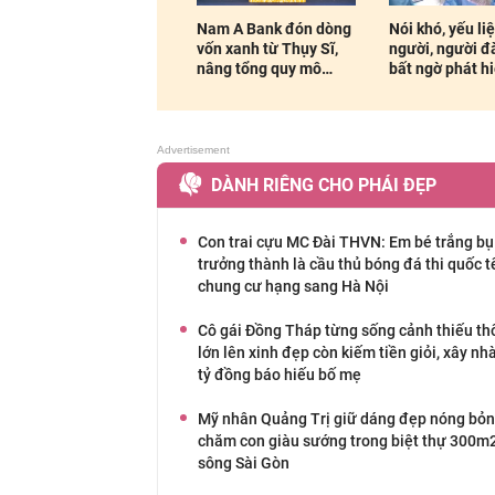
Nam A Bank đón dòng
Nói khó, yếu liệt nửa
Hơn 500 học si
vốn xanh từ Thụy Sĩ,
người, người đàn ông
cao Lâm Đồng 
nâng tổng quy mô
bất ngờ phát hiện u...
gia ngày hội v
huy...
cao...
DÀNH RIÊNG CHO PHÁI ĐẸP
Con trai cựu MC Đài THVN: Em bé trắng bụ
trưởng thành là cầu thủ bóng đá thi quốc tế
chung cư hạng sang Hà Nội
Cô gái Đồng Tháp từng sống cảnh thiếu th
lớn lên xinh đẹp còn kiếm tiền giỏi, xây nh
tỷ đồng báo hiếu bố mẹ
Mỹ nhân Quảng Trị giữ dáng đẹp nóng bỏn
chăm con giàu sướng trong biệt thự 300m
sông Sài Gòn