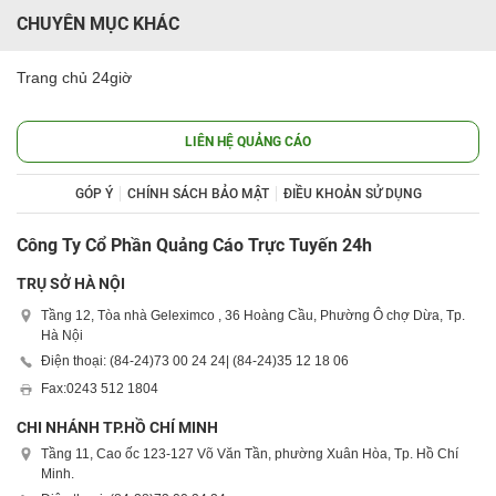
CHUYÊN MỤC KHÁC
Trang chủ 24giờ
LIÊN HỆ QUẢNG CÁO
GÓP Ý
CHÍNH SÁCH BẢO MẬT
ĐIỀU KHOẢN SỬ DỤNG
Công Ty Cổ Phần Quảng Cáo Trực Tuyến 24h
TRỤ SỞ HÀ NỘI
Tầng 12, Tòa nhà Geleximco , 36 Hoàng Cầu, Phường Ô chợ Dừa, Tp.
Hà Nội
Điện thoại: (84-24)
73 00 24 24
| (84-24)
35 12 18 06
Fax:
0243 512 1804
CHI NHÁNH TP.HỒ CHÍ MINH
Tầng 11, Cao ốc 123-127 Võ Văn Tần, phường Xuân Hòa, Tp. Hồ Chí
Minh.