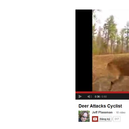
hiện
tại