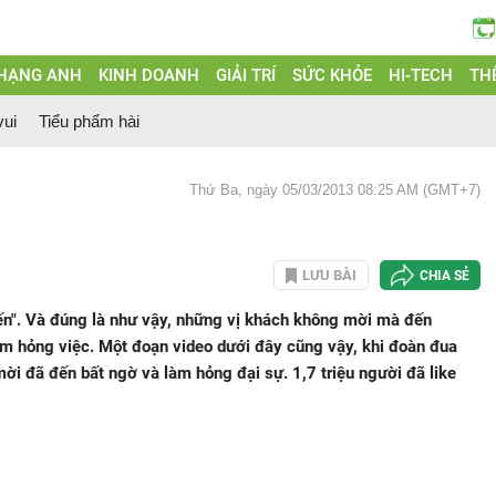
 HẠNG ANH
KINH DOANH
GIẢI TRÍ
SỨC KHỎE
HI-TECH
THẾ
vui
Tiểu phẩm hài
Thứ Ba, ngày 05/03/2013 08:25 AM (GMT+7)
n
LƯU BÀI
CHIA SẺ
n". Và đúng là như vậy, những vị khách không mời mà đến
 làm hỏng việc. Một đoạn video dưới đây cũng vậy, khi đoàn đua
ời đã đến bất ngờ và làm hỏng đại sự. 1,7 triệu người đã like