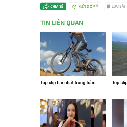
GỬI GÓP Ý
LƯU BÀI
CHIA SẺ
TIN LIÊN QUAN
Top clip hài nhất trong tuần
Top cli