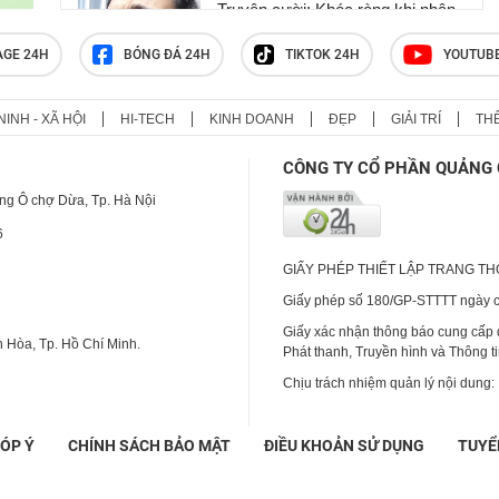
Truyện cười: Khóc ròng khi nhận
được lương tháng đầu tiên
AGE 24H
BÓNG ĐÁ 24H
TIKTOK 24H
YOUTUB
NINH - XÃ HỘI
HI-TECH
KINH DOANH
ĐẸP
GIẢI TRÍ
TH
Truyện cười: Hóa ra đàn ông sau
khi chia tay là thế này đây
CÔNG TY CỔ PHẦN QUẢNG 
ng Ô chợ Dừa, Tp. Hà Nội
6
GIẤY PHÉP THIẾT LẬP TRANG T
Giấy phép số 180/GP-STTTT ngày cấ
Giấy xác nhận thông báo cung cấp
 Hòa, Tp. Hồ Chí Minh.
Phát thanh, Truyền hình và Thông t
Chịu trách nhiệm quản lý nội dung:
ÓP Ý
CHÍNH SÁCH BẢO MẬT
ĐIỀU KHOẢN SỬ DỤNG
TUYỂ