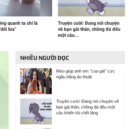
ng quanh ta chỉ là
Truyện cười: Đang nói chuyện
dối lừa"
về bạn gái thân, chồng đá đểu
một câu...
NHIỀU NGƯỜI ĐỌC
Mẹo giúp anh em "cua gái" cực
ngầu bằng ảo thuật
Truyện cười: Đang nói chuyện về
bạn gái thân, chồng đá đểu một
câu khiến tôi chết lặng