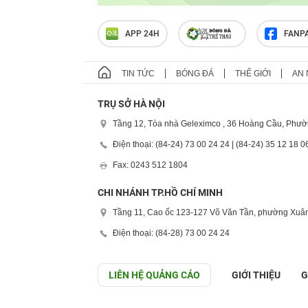
APP 24H
FANP
TIN TỨC
BÓNG ĐÁ
THẾ GIỚI
AN 
TRỤ SỞ HÀ NỘI
Tầng 12, Tòa nhà Geleximco , 36 Hoàng Cầu, Phườ
Điện thoại: (84-24) 73 00 24 24 | (84-24) 35 12 18 0
Fax: 0243 512 1804
CHI NHÁNH TP.HỒ CHÍ MINH
Tầng 11, Cao ốc 123-127 Võ Văn Tần, phường Xuân
Điện thoại: (84-28) 73 00 24 24
LIÊN HỆ QUẢNG CÁO
GIỚI THIỆU
G