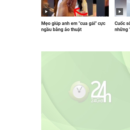
Mẹo giúp anh em "cua gái" cực
Cuốc số
ngầu bằng ảo thuật
những "