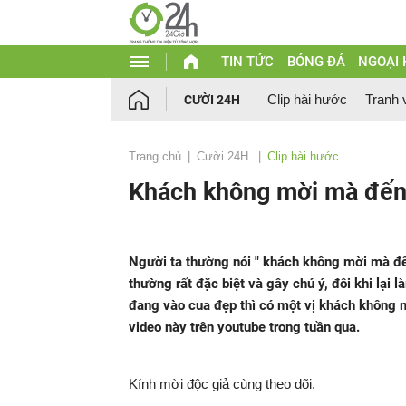
TIN TỨC
BÓNG ĐÁ
NGOẠI
Clip hài hước
Tranh 
CƯỜI 24H
Trang chủ
Cười 24H
Clip hài hước
Khách không mời mà đế
Người ta thường nói " khách không mời mà đế
thường rất đặc biệt và gây chú ý, đôi khi lại
đang vào cua đẹp thì có một vị khách không m
video này trên youtube trong tuần qua.
Kính mời độc giả cùng theo dõi.