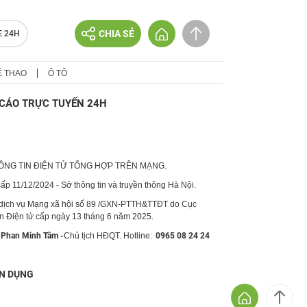
CHIA SẺ
E 24H
Ể THAO
Ô TÔ
CÁO TRỰC TUYẾN 24H
HÔNG TIN ĐIỆN TỬ TỔNG HỢP TRÊN MẠNG.
p 11/12/2024 - Sở thông tin và truyền thông Hà Nội.
 dịch vụ Mạng xã hội số 89 /GXN-PTTH&TTĐT do Cục
in Điện tử cấp ngày 13 tháng 6 năm 2025.
Phan Minh Tâm -
Chủ tịch HĐQT. Hotline:
0965 08 24 24
N DỤNG