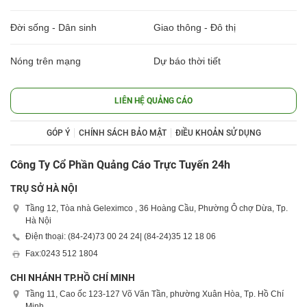
Đời sống - Dân sinh
Giao thông - Đô thị
Nóng trên mạng
Dự báo thời tiết
LIÊN HỆ QUẢNG CÁO
GÓP Ý
CHÍNH SÁCH BẢO MẬT
ĐIỀU KHOẢN SỬ DỤNG
Công Ty Cổ Phần Quảng Cáo Trực Tuyến 24h
TRỤ SỞ HÀ NỘI
Tầng 12, Tòa nhà Geleximco , 36 Hoàng Cầu, Phường Ô chợ Dừa, Tp.
Hà Nội
Điện thoại: (84-24)
73 00 24 24
| (84-24)
35 12 18 06
Fax:
0243 512 1804
CHI NHÁNH TP.HỒ CHÍ MINH
Tầng 11, Cao ốc 123-127 Võ Văn Tần, phường Xuân Hòa, Tp. Hồ Chí
Minh.