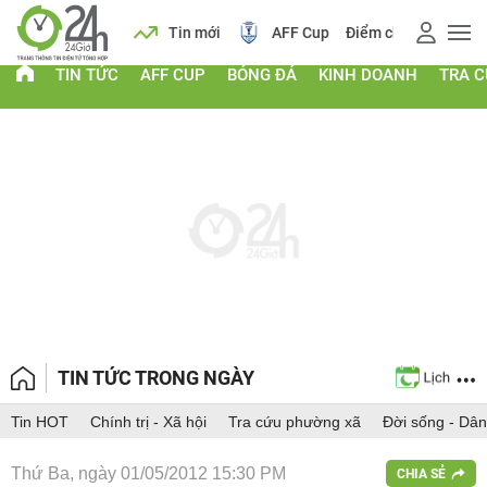
 vàng
Lịch
Tin mới
AFF Cup
Điểm chuẩn 2026
TIN TỨC
AFF CUP
BÓNG ĐÁ
KINH DOANH
TRA 
TIN TỨC TRONG NGÀY
Tin HOT
Chính trị - Xã hội
Tra cứu phường xã
Đời sống - Dân
Thứ Ba, ngày 01/05/2012 15:30 PM
CHIA SẺ