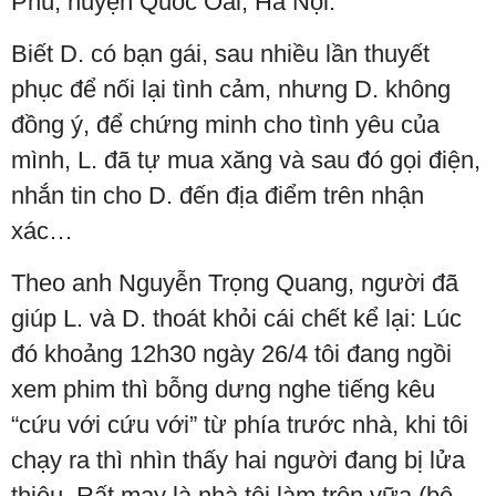
Phú, huyện Quốc Oai, Hà Nội.
Biết D. có bạn gái, sau nhiều lần thuyết
phục để nối lại tình cảm, nhưng D. không
đồng ý, để chứng minh cho tình yêu của
mình, L. đã tự mua xăng và sau đó gọi điện,
nhắn tin cho D. đến địa điểm trên nhận
xác…
Theo anh Nguyễn Trọng Quang, người đã
giúp L. và D. thoát khỏi cái chết kể lại: Lúc
đó khoảng 12h30 ngày 26/4 tôi đang ngồi
xem phim thì bỗng dưng nghe tiếng kêu
“cứu với cứu với” từ phía trước nhà, khi tôi
chạy ra thì nhìn thấy hai người đang bị lửa
thiêu. Rất may là nhà tôi làm trộn vữa (bê