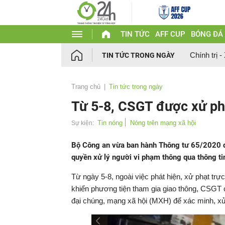
TIN TỨC
AFF CUP
BÓNG ĐÁ
Chính trị -
TIN TỨC TRONG NGÀY
Trang chủ
Tin tức trong ngày
Từ 5-8, CSGT được xử phạ
Tin nóng
Nóng trên mạng xã hội
Sự kiện:
Bộ Công an vừa ban hành Thông tư 65/2020 q
quyền xử lý người vi phạm thông qua thông ti
Từ ngày 5-8, ngoài việc phát hiện, xử phạt trự
khiển phương tiện tham gia giao thông, CSGT có
đại chúng, mạng xã hội (MXH) để xác minh, xử