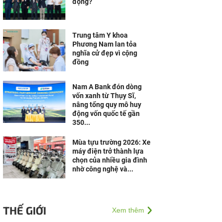
động?
Trung tâm Y khoa
Phương Nam lan tỏa
nghĩa cử đẹp vì cộng
đồng
Nam A Bank đón dòng
vốn xanh từ Thụy Sĩ,
nâng tổng quy mô huy
động vốn quốc tế gần
350...
Mùa tựu trường 2026: Xe
máy điện trở thành lựa
chọn của nhiều gia đình
nhờ công nghệ và...
THẾ GIỚI
Xem thêm