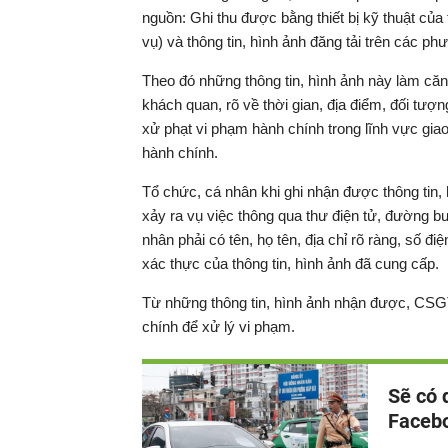
nguồn: Ghi thu được bằng thiết bị kỹ thuật của 
vụ) và thông tin, hình ảnh đăng tải trên các ph
Theo đó những thông tin, hình ảnh này làm căn
khách quan, rõ về thời gian, địa điểm, đối tượ
xử phạt vi phạm hành chính trong lĩnh vực gia
hành chính.
Tổ chức, cá nhân khi ghi nhận được thông tin, 
xảy ra vụ việc thông qua thư điện tử, đường bư
nhân phải có tên, họ tên, địa chỉ rõ ràng, số đi
xác thực của thông tin, hình ảnh đã cung cấp.
Từ những thông tin, hình ảnh nhận được, CSGT s
chính để xử lý vi phạm.
Sẽ có 
Faceb