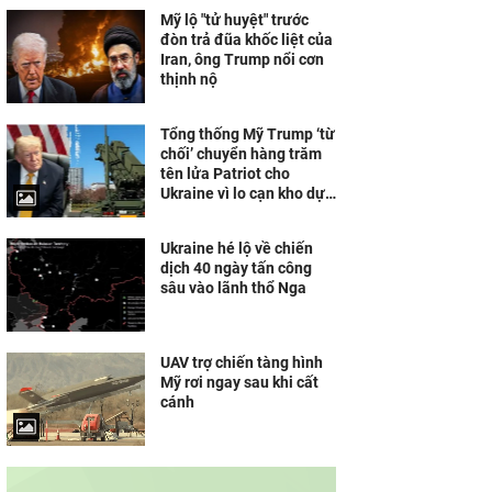
Mỹ lộ "tử huyệt" trước
đòn trả đũa khốc liệt của
Iran, ông Trump nổi cơn
thịnh nộ
Tổng thống Mỹ Trump ‘từ
chối’ chuyển hàng trăm
tên lửa Patriot cho
Ukraine vì lo cạn kho dự
trữ
Ukraine hé lộ về chiến
dịch 40 ngày tấn công
sâu vào lãnh thổ Nga
UAV trợ chiến tàng hình
Mỹ rơi ngay sau khi cất
cánh