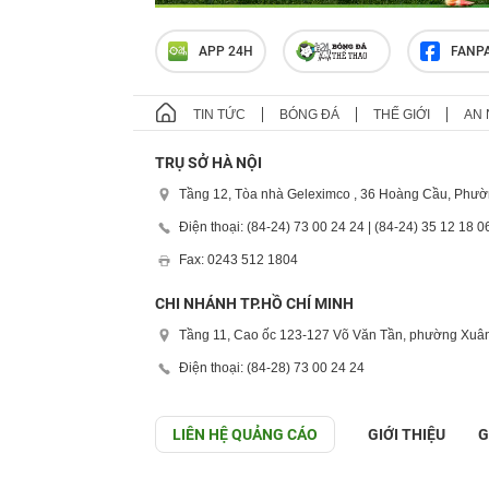
APP 24H
FANP
TIN TỨC
BÓNG ĐÁ
THẾ GIỚI
AN 
TRỤ SỞ HÀ NỘI
Tầng 12, Tòa nhà Geleximco , 36 Hoàng Cầu, Phườ
Điện thoại: (84-24) 73 00 24 24 | (84-24) 35 12 18 0
Fax: 0243 512 1804
CHI NHÁNH TP.HỒ CHÍ MINH
Tầng 11, Cao ốc 123-127 Võ Văn Tần, phường Xuân
Điện thoại: (84-28) 73 00 24 24
LIÊN HỆ QUẢNG CÁO
GIỚI THIỆU
G