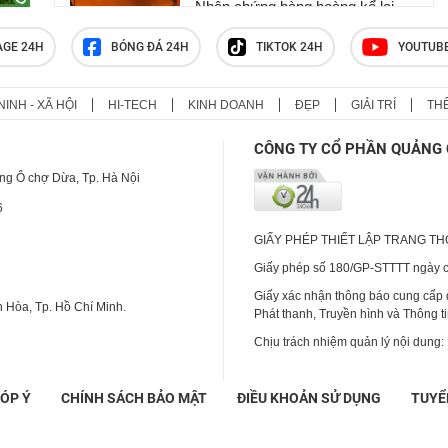
Nhân chứng bàng hoàng kể lại
khoảnh khắc chợ Biên Hòa bốc
cháy
AGE 24H
BÓNG ĐÁ 24H
TIKTOK 24H
YOUTUB
NINH - XÃ HỘI
HI-TECH
KINH DOANH
ĐẸP
GIẢI TRÍ
TH
Giếng tự phun khí và nước cực
mạnh gây xói lở, đứng gần thấy
CÔNG TY CỔ PHẦN QUẢNG 
chóng mặt
ng Ô chợ Dừa, Tp. Hà Nội
6
GIẤY PHÉP THIẾT LẬP TRANG T
Giấy phép số 180/GP-STTTT ngày cấ
Giấy xác nhận thông báo cung cấp
 Hòa, Tp. Hồ Chí Minh.
Phát thanh, Truyền hình và Thông t
Chịu trách nhiệm quản lý nội dung:
ÓP Ý
CHÍNH SÁCH BẢO MẬT
ĐIỀU KHOẢN SỬ DỤNG
TUYỂ