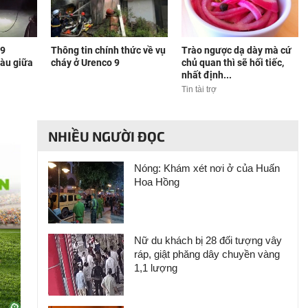
 9
Thông tin chính thức về vụ
Trào ngược dạ dày mà cứ
tàu giữa
cháy ở Urenco 9
chủ quan thì sẽ hối tiếc,
nhất định...
Tin tài trợ
NHIỀU NGƯỜI ĐỌC
Nóng: Khám xét nơi ở của Huấn
Hoa Hồng
Nữ du khách bị 28 đối tượng vây
ráp, giật phăng dây chuyền vàng
1,1 lượng