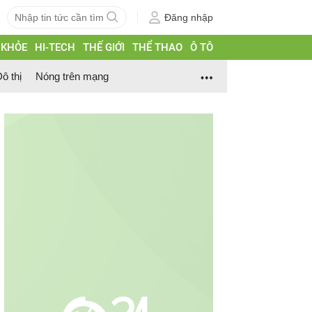
Đăng nhập
 KHỎE
HI-TECH
THẾ GIỚI
THỂ THAO
Ô TÔ
ô thị
Nóng trên mạng