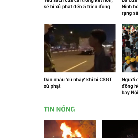
Yêu sách của cải trong kết hôn,
Ba cửa 
sẽ bị xử phạt đến 5 triệu đồng
Ninh bố
rạng s
Dân nhậu 'cù nhây' khi bị CSGT
Người d
xử phạt
đồng hồ
bay Nội
TIN NÓNG