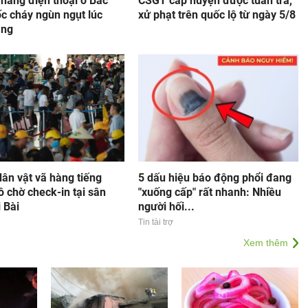
hàng điện thoại ở Bắc
CSGT cấp huyện được tuần tra,
c cháy ngùn ngụt lúc
xử phạt trên quốc lộ từ ngày 5/8
áng
ân vật vã hàng tiếng
5 dấu hiệu báo động phổi đang
 chờ check-in tại sân
"xuống cấp" rất nhanh: Nhiều
 Bài
người hối...
Tin tài trợ
Xem thêm