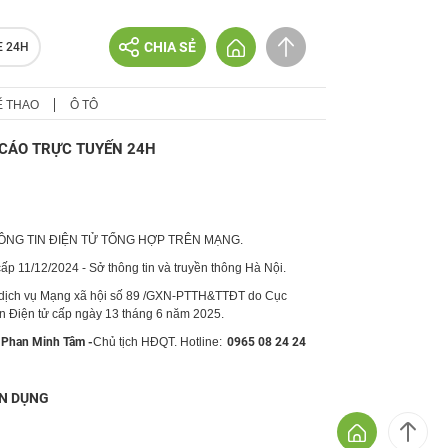
CHIA SẺ
E 24H
Ể THAO
Ô TÔ
CÁO TRỰC TUYẾN 24H
HÔNG TIN ĐIỆN TỬ TỔNG HỢP TRÊN MẠNG.
p 11/12/2024 - Sở thông tin và truyền thông Hà Nội.
 dịch vụ Mạng xã hội số 89 /GXN-PTTH&TTĐT do Cục
in Điện tử cấp ngày 13 tháng 6 năm 2025.
Phan Minh Tâm -
Chủ tịch HĐQT. Hotline:
0965 08 24 24
N DỤNG