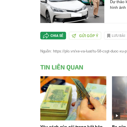
Dự thảo l
hình ảnh 
GỬI GÓP Ý
LƯU BÀI
CHIA SẺ
Nguồn: https://plo.vn/xe-va-luat/tu-58-csgt-duoc-xu-p
TIN LIÊN QUAN