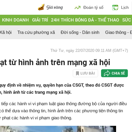
Đoán tỷ số
Lịch
KINH DOANH
GIẢI TRÍ
24H THÍCH BÓNG ĐÁ - THỂ THAO
SỨC
 Xã hội
Tra cứu phường xã
Đời sống - Dân sinh
Giao thông - Đ
Thứ Tư, ngày 22/07/2020 09:11 AM (GMT+7)
t từ hình ảnh trên mạng xã hội
LƯU BÀI
CHIA SẺ
uy định về nhiệm vụ, quyền hạn của CSGT, theo đó CSGT được
n, hình ảnh từ các trang mạng xã hội.
c tiếp các hành vi vi phạm luật giao thông đường bộ của người điều
 thể dựa vào thông tin, hình ảnh trên các phương tiện thông tin
 phạt các hành vi vi phạm giao thông.