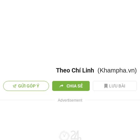
Theo Chí Linh
(Khampha.vn)
GỬI GÓP Ý
CHIA SẺ
LƯU BÀI