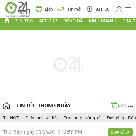
 vàng
Lịch
Tin mới
AFF Cup
Giá vàng
TIN TỨC
AFF CUP
BÓNG ĐÁ
KINH DOANH
TRA 
TIN TỨC TRONG NGÀY
Tin HOT
Chính trị - Xã hội
Tra cứu phường xã
Đời sống - Dân
Thứ Bảy, ngày 23/06/2012 12:58 PM
CHIA SẺ