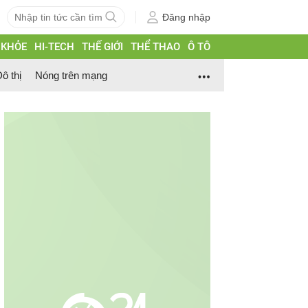
Đăng nhập
 KHỎE
HI-TECH
THẾ GIỚI
THỂ THAO
Ô TÔ
ô thị
Nóng trên mạng