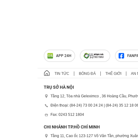
APP 24H
FANP
TIN TỨC
BÓNG ĐÁ
THẾ GIỚI
AN 
TRỤ SỞ HÀ NỘI
Tầng 12, Tòa nhà Geleximco , 36 Hoàng Cầu, Phườ
Điện thoại: (84-24) 73 00 24 24 | (84-24) 35 12 18 0
Fax: 0243 512 1804
CHI NHÁNH TP.HỒ CHÍ MINH
Tầng 11, Cao ốc 123-127 Võ Văn Tần, phường Xuân