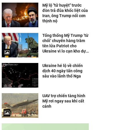
Mỹ lộ "tử huyệt" trước
đòn trả đũa khốc liệt của
Iran, ông Trump nổi cơn
thịnh nộ
Tổng thống Mỹ Trump ‘từ
chối’ chuyển hàng trăm
tên lửa Patriot cho
Ukraine vì lo cạn kho dự
trữ
Ukraine hé lộ về chiến
dịch 40 ngày tấn công
sâu vào lãnh thổ Nga
UAV trợ chiến tàng hình
Mỹ rơi ngay sau khi cất
cánh