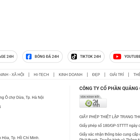
AGE 24H
BÓNG ĐÁ 24H
TIKTOK 24H
YOUTUB
NINH - XÃ HỘI
HI-TECH
KINH DOANH
ĐẸP
GIẢI TRÍ
TH
CÔNG TY CỔ PHẦN QUẢNG 
ng Ô chợ Dừa, Tp. Hà Nội
6
GIẤY PHÉP THIẾT LẬP TRANG T
Giấy phép số 180/GP-STTTT ngày cấ
Giấy xác nhận thông báo cung cấp
 Hòa, Tp. Hồ Chí Minh.