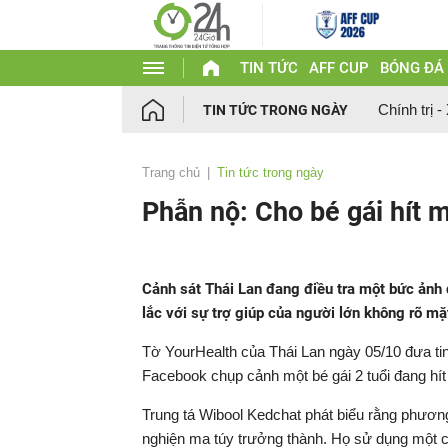
TIN TỨC
AFF CUP
BÓNG ĐÁ
Chính trị -
TIN TỨC TRONG NGÀY
Trang chủ
Tin tức trong ngày
Phẫn nộ: Cho bé gái hít m
Cảnh sát Thái Lan đang điều tra một bức ảnh 
lắc với sự trợ giúp của người lớn không rõ mặ
Tờ YourHealth của Thái Lan ngày 05/10 đưa tin
Facebook chụp cảnh một bé gái 2 tuổi đang hít 
Trung tá Wibool Kedchat phát biểu rằng phươn
nghiện ma túy trưởng thành. Họ sử dụng một ch