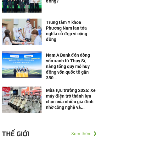
động?
Trung tâm Y khoa
Phương Nam lan tỏa
nghĩa cử đẹp vì cộng
đồng
Nam A Bank đón dòng
vốn xanh từ Thụy Sĩ,
nâng tổng quy mô huy
động vốn quốc tế gần
350...
Mùa tựu trường 2026: Xe
máy điện trở thành lựa
chọn của nhiều gia đình
nhờ công nghệ và...
THẾ GIỚI
Xem thêm