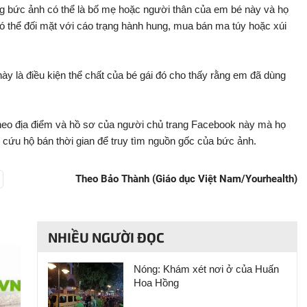
ng bức ảnh có thể là bố mẹ hoặc người thân của em bé này và họ
có thể đối mặt với cáo trạng hành hung, mua bán ma túy hoặc xúi
này là điều kiện thể chất của bé gái đó cho thấy rằng em đã dùng
heo địa điểm và hồ sơ của người chủ trang Facebook này mà họ
n cứu hộ bán thời gian để truy tìm nguồn gốc của bức ảnh.
Theo Bảo Thành (Giáo dục Việt Nam/Yourhealth)
NHIỀU NGƯỜI ĐỌC
Nóng: Khám xét nơi ở của Huấn
Hoa Hồng