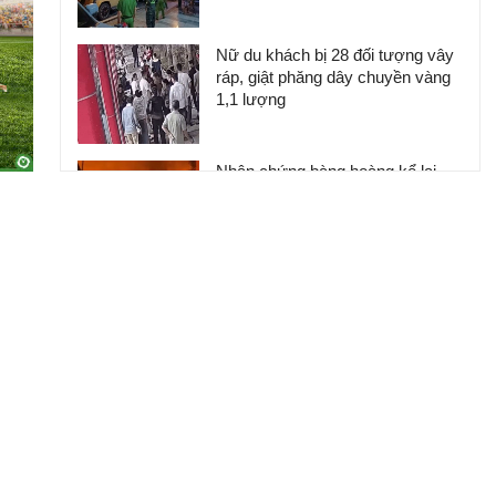
Nữ du khách bị 28 đối tượng vây
ráp, giật phăng dây chuyền vàng
1,1 lượng
Nhân chứng bàng hoàng kể lại
khoảnh khắc chợ Biên Hòa bốc
cháy
Giếng tự phun khí và nước cực
mạnh gây xói lở, đứng gần thấy
chóng mặt