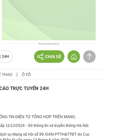
Advertisement
CHIA SẺ
E 24H
Ể THAO
Ô TÔ
CÁO TRỰC TUYẾN 24H
HÔNG TIN ĐIỆN TỬ TỔNG HỢP TRÊN MẠNG.
p 11/12/2024 - Sở thông tin và truyền thông Hà Nội.
 dịch vụ Mạng xã hội số 89 /GXN-PTTH&TTĐT do Cục