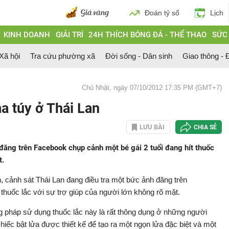
Đoán tỷ số
Lịch
KINH DOANH
GIẢI TRÍ
24H THÍCH BÓNG ĐÁ - THỂ THAO
SỨC
 Xã hội
Tra cứu phường xã
Đời sống - Dân sinh
Giao thông - Đ
Chủ Nhật, ngày 07/10/2012 17:35 PM (GMT+7)
a túy ở Thái Lan
LƯU BÀI
CHIA SẺ
đăng trên Facebook chụp cảnh một bé gái 2 tuổi đang hít thuốc
t.
, cảnh sát Thái Lan đang điều tra một bức ảnh đăng trên
thuốc lắc với sự trợ giúp của người lớn không rõ mặt.
g pháp sử dụng thuốc lắc này là rất thông dụng ở những người
iếc bật lửa được thiết kế để tạo ra một ngọn lửa đặc biệt và một