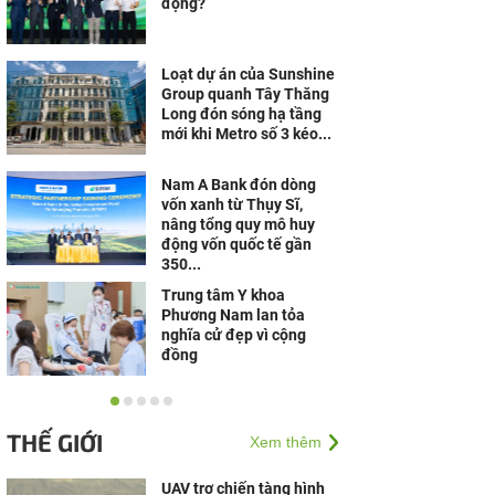
động?
Loạt dự án của Sunshine
Group quanh Tây Thăng
Long đón sóng hạ tầng
mới khi Metro số 3 kéo...
Nam A Bank đón dòng
vốn xanh từ Thụy Sĩ,
nâng tổng quy mô huy
động vốn quốc tế gần
350...
Trung tâm Y khoa
Phương Nam lan tỏa
nghĩa cử đẹp vì cộng
đồng
Mùa tựu trường 2026: Xe
máy điện trở thành lựa
THẾ GIỚI
Xem thêm
chọn của nhiều gia đình
nhờ công nghệ và...
UAV trợ chiến tàng hình