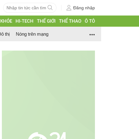
Đăng nhập
 KHỎE
HI-TECH
THẾ GIỚI
THỂ THAO
Ô TÔ
ô thị
Nóng trên mạng