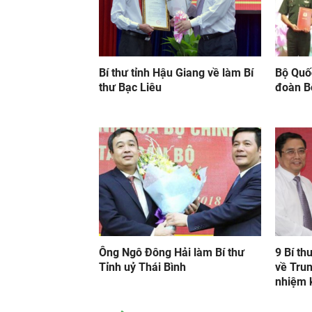
Bí thư tỉnh Hậu Giang về làm Bí
Bộ Quố
thư Bạc Liêu
đoàn Bộ
Ông Ngô Đông Hải làm Bí thư
9 Bí th
Tỉnh uỷ Thái Bình
về Tru
nhiệm 