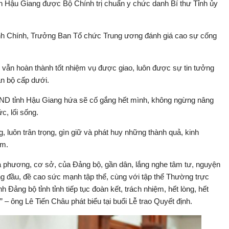
h Hậu Giang được Bộ Chính trị chuẩn y chức danh Bí thư Tỉnh ủy
inh Chính, Trưởng Ban Tổ chức Trung ương đánh giá cao sự cống
u vẫn hoàn thành tốt nhiệm vụ được giao, luôn được sự tin tưởng
án bộ cấp dưới.
UBND tỉnh Hậu Giang hứa sẽ cố gắng hết mình, không ngừng nâng
c, lối sống.
luôn trân trọng, gìn giữ và phát huy những thành quả, kinh
ệm.
ịa phương, cơ sở, của Đảng bộ, gần dân, lắng nghe tâm tư, nguyện
ng đầu, đề cao sức mạnh tập thể, cùng với tập thể Thường trực
Đảng bộ tỉnh tỉnh tiếp tục đoàn kết, trách nhiệm, hết lòng, hết
– ông Lê Tiến Châu phát biểu tại buổi Lễ trao Quyết định.