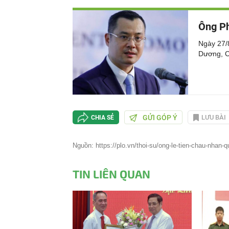
Ông Ph
Ngày 27/
Dương, Ch
GỬI GÓP Ý
LƯU BÀI
CHIA SẺ
Nguồn: https://plo.vn/thoi-su/ong-le-tien-chau-nhan-q
TIN LIÊN QUAN