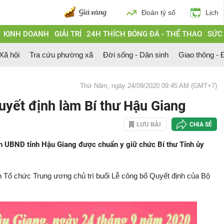
Đoán tỷ số
Lịch
KINH DOANH
GIẢI TRÍ
24H THÍCH BÓNG ĐÁ - THỂ THAO
SỨC
 Xã hội
Tra cứu phường xã
Đời sống - Dân sinh
Giao thông - Đ
Thứ Năm, ngày 24/09/2020 09:45 AM (GMT+7)
uyết định làm Bí thư Hậu Giang
LƯU BÀI
CHIA SẺ
ch UBND tỉnh Hậu Giang được chuẩn y giữ chức Bí thư Tỉnh ủy
Tổ chức Trung ương chủ trì buổi Lễ công bố Quyết định của Bộ