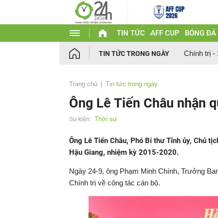
TIN TỨC
AFF CUP
BÓNG ĐÁ
Chính trị -
TIN TỨC TRONG NGÀY
Trang chủ
Tin tức trong ngày
Ông Lê Tiến Châu nhận q
Thời sự
Sự kiện:
Ông Lê Tiến Châu, Phó Bí thư Tỉnh ủy, Chủ tị
Hậu Giang, nhiệm kỳ 2015-2020.
Ngày 24-9, ông Phạm Minh Chính, Trưởng Ban 
Chính trị về công tác cán bộ.