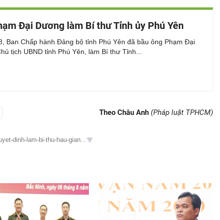
ạm Đại Dương làm Bí thư Tỉnh ủy Phú Yên
8, Ban Chấp hành Đảng bộ tỉnh Phú Yên đã bầu ông Phạm Đại
ủ tịch UBND tỉnh Phú Yên, làm Bí thư Tỉnh...
Theo Châu Anh
(Pháp luật TPHCM)
uyet-dinh-lam-bi-thu-hau-gian...