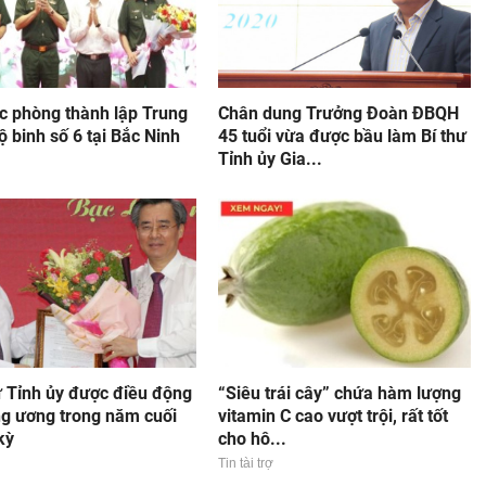
c phòng thành lập Trung
Chân dung Trưởng Đoàn ĐBQH
 binh số 6 tại Bắc Ninh
45 tuổi vừa được bầu làm Bí thư
Tỉnh ủy Gia...
ư Tỉnh ủy được điều động
“Siêu trái cây” chứa hàm lượng
ng ương trong năm cuối
vitamin C cao vượt trội, rất tốt
kỳ
cho hô...
Tin tài trợ