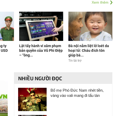
Xem thêm
ng ty
Lật tẩy hành vi xâm phạm
Bà nội nằm liệt lở loét da
ỷ USD
bản quyền của Vũ Phi Điệp
hoại tử: Cháu đích tôn
– “ông...
giúp bà...
Tin tài trợ
NHIỀU NGƯỜI ĐỌC
Bố mẹ Phó Đức Nam nhét tiền,
vàng vào vali mang đi tẩu tán