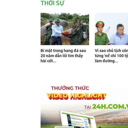
THỜI SỰ
Bí mật trong hang đá sau
Vì sao chủ tịch cô
20 năm dẫn lối tìm thấy
từng 'nổ' chi 100 t
hài cốt...
làm đường...