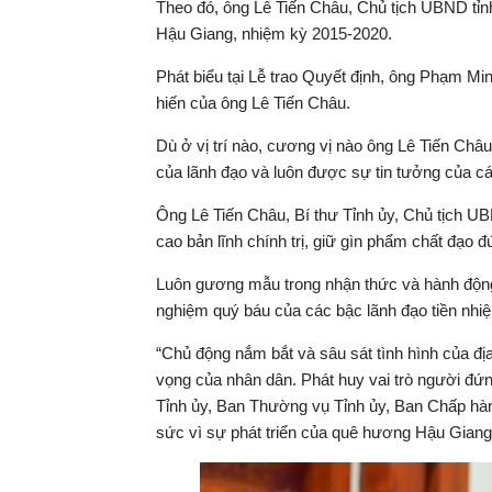
Theo đó, ông Lê Tiến Châu, Chủ tịch UBND tỉn
Hậu Giang, nhiệm kỳ 2015-2020.
Phát biểu tại Lễ trao Quyết định, ông Phạm M
hiến của ông Lê Tiến Châu.
Dù ở vị trí nào, cương vị nào ông Lê Tiến Châ
của lãnh đạo và luôn được sự tin tưởng của c
Ông Lê Tiến Châu, Bí thư Tỉnh ủy, Chủ tịch 
cao bản lĩnh chính trị, giữ gìn phẩm chất đạo đứ
Luôn gương mẫu trong nhận thức và hành động, 
nghiệm quý báu của các bậc lãnh đạo tiền nhi
“Chủ động nắm bắt và sâu sát tình hình của đ
vọng của nhân dân. Phát huy vai trò người đứ
Tỉnh ủy, Ban Thường vụ Tỉnh ủy, Ban Chấp hành 
sức vì sự phát triển của quê hương Hậu Giang” 