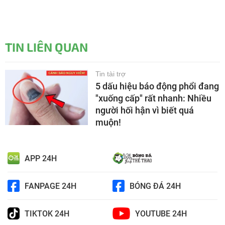
TIN LIÊN QUAN
Tin tài trợ
5 dấu hiệu báo động phổi đang
"xuống cấp" rất nhanh: Nhiều
người hối hận vì biết quá
muộn!
APP 24H
FANPAGE 24H
BÓNG ĐÁ 24H
TIKTOK 24H
YOUTUBE 24H