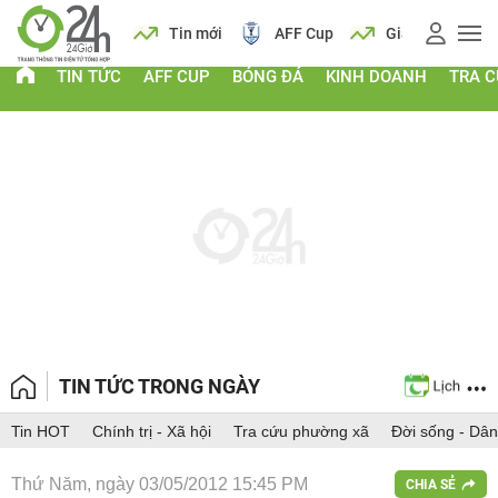
 vàng
Lịch
Tin mới
AFF Cup
Giá vàng
TIN TỨC
AFF CUP
BÓNG ĐÁ
KINH DOANH
TRA 
TIN TỨC TRONG NGÀY
Tin HOT
Chính trị - Xã hội
Tra cứu phường xã
Đời sống - Dân
Thứ Năm, ngày 03/05/2012 15:45 PM
CHIA SẺ