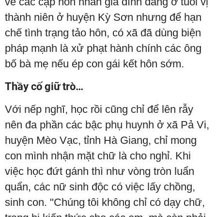
về các cặp hôn nhân gia đình đang ở tuổi vị
thành niên ở huyện Kỳ Sơn nhưng để hạn
chế tình trạng tảo hôn, có xã đã dùng biện
pháp mạnh là xử phạt hành chính các ông
bố bà mẹ nếu ép con gái kết hôn sớm.
Thầy cố giữ trò…
Với nếp nghĩ, học rồi cũng chỉ để lên rẫy
nên đa phần các bậc phụ huynh ở xã Pả Vi,
huyện Mèo Vạc, tỉnh Hà Giang, chỉ mong
con mình nhận mặt chữ là cho nghỉ. Khi
việc học đứt gánh thì như vòng tròn luẩn
quẩn, các nữ sinh độc có việc lấy chồng,
sinh con. "Chúng tôi không chỉ có dạy chữ,