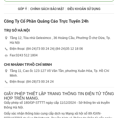
GÓP Ý
CHÍNH SÁCH BẢO MẬT
ĐIỀU KHOẢN SỬ DỤNG
Công Ty Cổ Phần Quảng Cáo Trực Tuyến 24h
TRỤ SỞ HÀ NỘI
Tầng 12, Tòa nhà Geleximco , 36 Hoàng Cầu, Phường Ô chợ Dừa, Tp.
Hà Nội
Điện thoại: (84-24)
73 00 24 24
| (84-24)
35 12 18 06
Fax:
0243 512 1804
CHI NHÁNH TP.HỒ CHÍ MINH
Tầng 11, Cao ốc 123-127 Võ Văn Tần, phường Xuân Hòa, Tp. Hồ Chí
Minh.
Điện thoại: (84-28)
73 00 24 24
GIẤY PHÉP THIẾT LẬP TRANG THÔNG TIN ĐIỆN TỬ TỔNG
HỢP TRÊN MẠNG.
Giấy phép số 180/GP-STTTT ngày cấp 11/12/2024 - Sở thông tin và truyền
thông Hà Nội.
Giấy xác nhận thông báo cung cấp dịch vụ Mạng xã hội số 89 /GXN-