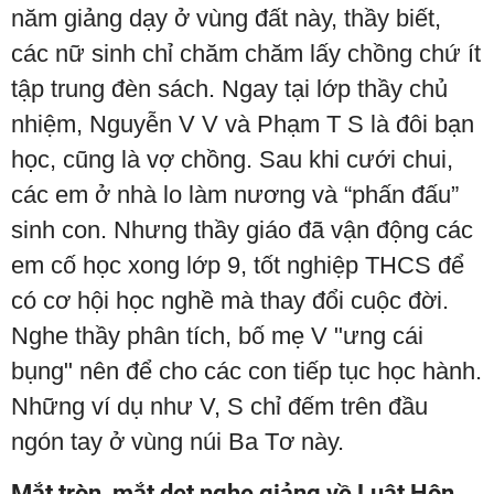
năm giảng dạy ở vùng đất này, thầy biết,
các nữ sinh chỉ chăm chăm lấy chồng chứ ít
tập trung đèn sách. Ngay tại lớp thầy chủ
nhiệm, Nguyễn V V và Phạm T S là đôi bạn
học, cũng là vợ chồng. Sau khi cưới chui,
các em ở nhà lo làm nương và “phấn đấu”
sinh con. Nhưng thầy giáo đã vận động các
em cố học xong lớp 9, tốt nghiệp THCS để
có cơ hội học nghề mà thay đổi cuộc đời.
Nghe thầy phân tích, bố mẹ V "ưng cái
bụng" nên để cho các con tiếp tục học hành.
Những ví dụ như V, S chỉ đếm trên đầu
ngón tay ở vùng núi Ba Tơ này.
Mắt tròn, mắt dẹt nghe giảng về Luật Hôn