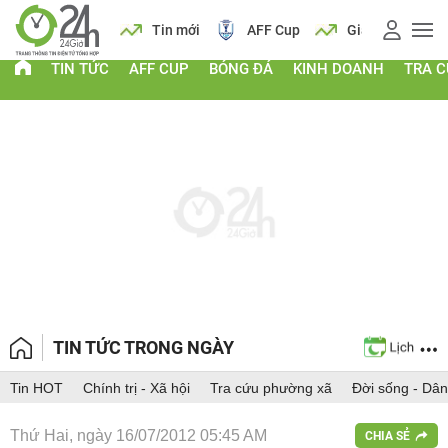
 vàng
Lịch
Tin mới
AFF Cup
Giá vàng
TIN TỨC
AFF CUP
BÓNG ĐÁ
KINH DOANH
TRA 
TIN TỨC TRONG NGÀY
Tin HOT
Chính trị - Xã hội
Tra cứu phường xã
Đời sống - Dân
Thứ Hai, ngày 16/07/2012 05:45 AM
CHIA SẺ