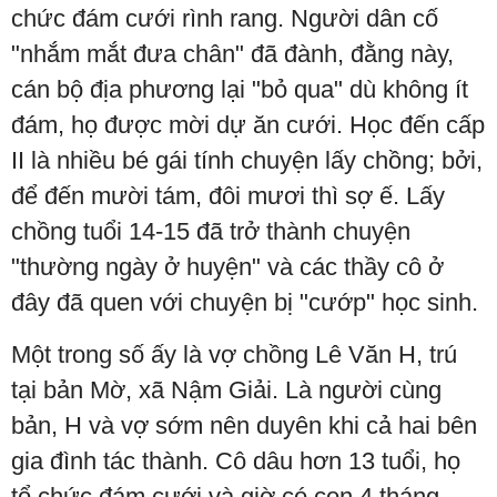
chức đám cưới rình rang. Người dân cố
"nhắm mắt đưa chân" đã đành, đằng này,
cán bộ địa phương lại "bỏ qua" dù không ít
đám, họ được mời dự ăn cưới. Học đến cấp
II là nhiều bé gái tính chuyện lấy chồng; bởi,
để đến mười tám, đôi mươi thì sợ ế. Lấy
chồng tuổi 14-15 đã trở thành chuyện
"thường ngày ở huyện" và các thầy cô ở
đây đã quen với chuyện bị "cướp" học sinh.
Một trong số ấy là vợ chồng Lê Văn H, trú
tại bản Mờ, xã Nậm Giải. Là người cùng
bản, H và vợ sớm nên duyên khi cả hai bên
gia đình tác thành. Cô dâu hơn 13 tuổi, họ
tổ chức đám cưới và giờ có con 4 tháng