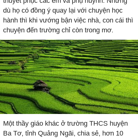
thuyết phục các em và phụ huynh. Nhưng
dù họ có đồng ý quay lại với chuyện học
hành thì khi vướng bận việc nhà, con cái thì
chuyện đến trường chỉ còn trong mơ.
Một thầy giáo khác ở trường THCS huyện
Ba Tơ, tỉnh Quảng Ngãi, chia sẻ, hơn 10