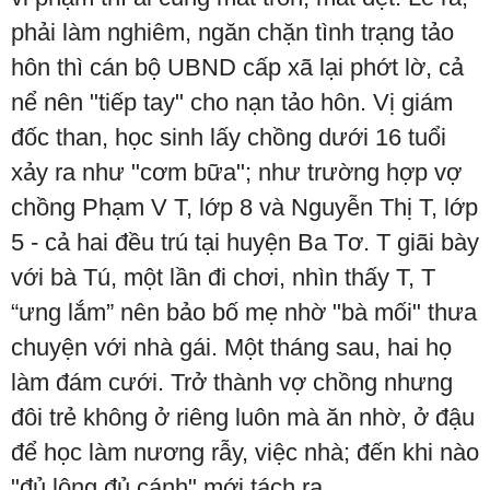
phải làm nghiêm, ngăn chặn tình trạng tảo
hôn thì cán bộ UBND cấp xã lại phớt lờ, cả
nể nên "tiếp tay" cho nạn tảo hôn. Vị giám
đốc than, học sinh lấy chồng dưới 16 tuổi
xảy ra như "cơm bữa"; như trường hợp vợ
chồng Phạm V T, lớp 8 và Nguyễn Thị T, lớp
5 - cả hai đều trú tại huyện Ba Tơ. T giãi bày
với bà Tú, một lần đi chơi, nhìn thấy T, T
“ưng lắm” nên bảo bố mẹ nhờ "bà mối" thưa
chuyện với nhà gái. Một tháng sau, hai họ
làm đám cưới. Trở thành vợ chồng nhưng
đôi trẻ không ở riêng luôn mà ăn nhờ, ở đậu
để học làm nương rẫy, việc nhà; đến khi nào
"đủ lông đủ cánh" mới tách ra.