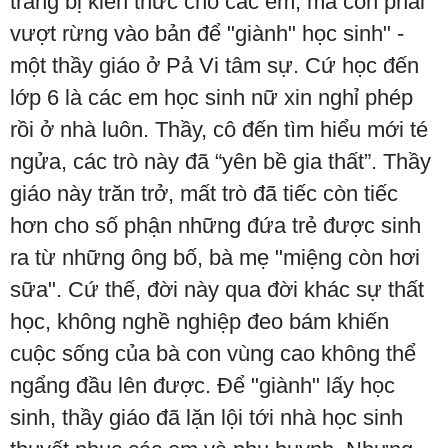
trang bị kiến thức cho các em, mà còn phải
vượt rừng vào bản để "giành" học sinh" -
một thầy giáo ở Pả Vi tâm sự. Cứ học đến
lớp 6 là các em học sinh nữ xin nghỉ phép
rồi ở nhà luôn. Thầy, cô đến tìm hiểu mới té
ngửa, các trò này đã “yên bề gia thất”. Thầy
giáo này trăn trở, mất trò đã tiếc còn tiếc
hơn cho số phận những đứa trẻ được sinh
ra từ những ông bố, bà mẹ "miệng còn hơi
sữa". Cứ thế, đời này qua đời khác sự thất
học, không nghề nghiệp đeo bám khiến
cuộc sống của bà con vùng cao không thể
ngẩng đầu lên được. Để "giành" lấy học
sinh, thầy giáo đã lặn lội tới nhà học sinh