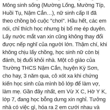
Mông sinh sống (Mường Lống, Mường Típ,
Huồi Tụ, Nậm Cắn…), nữ sinh cấp II đã
theo chồng bỏ cuộc "chơi". Hầu hết, các em
nói, chỉ thích học nhưng bị bố mẹ ép duyên.
Lấy nước mắt van xin cũng không thay đổi
được nếp nghĩ của người lớn. Thậm chí, khi
không chịu lấy chồng, học sinh nữ còn bị
đánh, bị đuổi khỏi nhà. Một cô giáo của
Trường THCS Nậm Cắn, huyện Kỳ Sơn,
cho hay, 3 năm qua, cô xót xa khi chứng
kiến học sinh của mình bỏ lớp để làm vợ,
làm mẹ. Gần đây nhất, em Vừ X C, Hờ Y K,
lớp 7, đang học bỗng dưng xin nghỉ. Tưởng
nhà có việc gì, hóa ra 2 em cưới nhau và