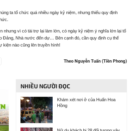
húng ta tổ chức quá nhiều ngày kỷ niệm, nhưng thiếu quy định
thức.
nhưng vì có tài trợ lại làm lớn, có ngày kỷ niệm ý nghĩa lớn lại tổ
đạo Đảng, Nhà nước đến dự… Bên cạnh đó, cần quy định cụ thể
ự kiện nào cũng lên truyền hình!
Theo Nguyễn Tuấn (Tiền Phong)
NHIỀU NGƯỜI ĐỌC
Khám xét nơi ở của Huấn Hoa
Hồng
Nữ du khách bị 28 đối tượng vây