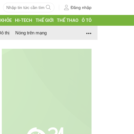
Đăng nhập
 KHỎE
HI-TECH
THẾ GIỚI
THỂ THAO
Ô TÔ
ô thị
Nóng trên mạng