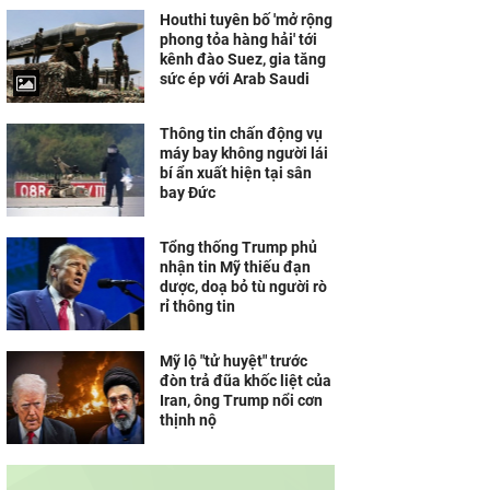
Houthi tuyên bố 'mở rộng
phong tỏa hàng hải' tới
kênh đào Suez, gia tăng
sức ép với Arab Saudi
Thông tin chấn động vụ
máy bay không người lái
bí ẩn xuất hiện tại sân
bay Đức
Tổng thống Trump phủ
nhận tin Mỹ thiếu đạn
dược, doạ bỏ tù người rò
rỉ thông tin
Mỹ lộ "tử huyệt" trước
đòn trả đũa khốc liệt của
Iran, ông Trump nổi cơn
thịnh nộ