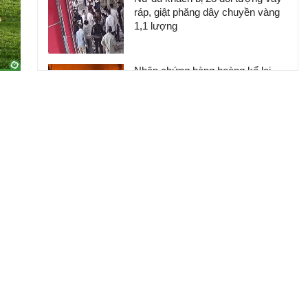
ráp, giật phăng dây chuyền vàng
1,1 lượng
Nhân chứng bàng hoàng kể lại
khoảnh khắc chợ Biên Hòa bốc
cháy
Khởi tố người đàn ông say rượu
đi bộ trên quốc lộ gây tai nạn chết
người