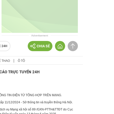
Advertisement
CHIA SẺ
E 24H
Ể THAO
Ô TÔ
CÁO TRỰC TUYẾN 24H
HÔNG TIN ĐIỆN TỬ TỔNG HỢP TRÊN MẠNG.
p 11/12/2024 - Sở thông tin và truyền thông Hà Nội.
 dịch vụ Mạng xã hội số 89 /GXN-PTTH&TTĐT do Cục