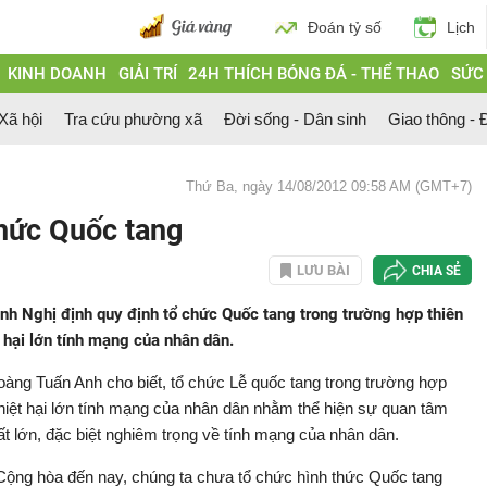
Đoán tỷ số
Lịch
KINH DOANH
GIẢI TRÍ
24H THÍCH BÓNG ĐÁ - THỂ THAO
SỨC
 Xã hội
Tra cứu phường xã
Đời sống - Dân sinh
Giao thông - Đ
Thứ Ba, ngày 14/08/2012 09:58 AM (GMT+7)
chức Quốc tang
LƯU BÀI
CHIA SẺ
nh Nghị định quy định tổ chức Quốc tang trong trường hợp thiên
t hại lớn tính mạng của nhân dân.
àng Tuấn Anh cho biết, tổ chức Lễ quốc tang trong trường hợp
 thiệt hại lớn tính mạng của nhân dân nhằm thể hiện sự quan tâm
 lớn, đặc biệt nghiêm trọng về tính mạng của nhân dân.
Cộng hòa đến nay, chúng ta chưa tổ chức hình thức Quốc tang