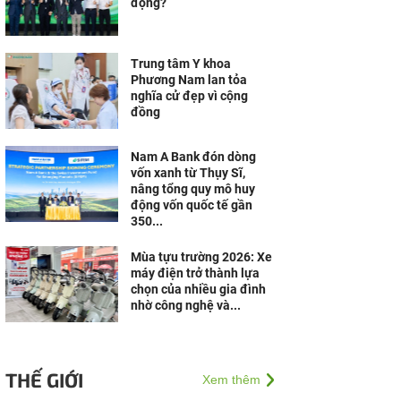
động?
Trung tâm Y khoa
Phương Nam lan tỏa
nghĩa cử đẹp vì cộng
đồng
Nam A Bank đón dòng
vốn xanh từ Thụy Sĩ,
nâng tổng quy mô huy
động vốn quốc tế gần
350...
Mùa tựu trường 2026: Xe
máy điện trở thành lựa
chọn của nhiều gia đình
nhờ công nghệ và...
THẾ GIỚI
Xem thêm