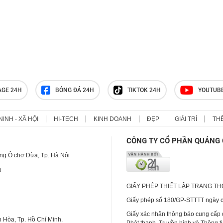
AGE 24H
BÓNG ĐÁ 24H
TIKTOK 24H
YOUTUB
NINH - XÃ HỘI
HI-TECH
KINH DOANH
ĐẸP
GIẢI TRÍ
TH
CÔNG TY CỔ PHẦN QUẢNG 
ng Ô chợ Dừa, Tp. Hà Nội
6
GIẤY PHÉP THIẾT LẬP TRANG T
Giấy phép số 180/GP-STTTT ngày cấ
Giấy xác nhận thông báo cung cấp
 Hòa, Tp. Hồ Chí Minh.