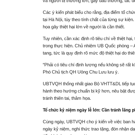
và người bị thương lớn, gây đau thương, tác đ
Các ý kiến phát biểu cho rằng, địa điểm tổ chứ
tại Hà Nội, tùy theo tính chất của từng sự kiện
họa gây thiệt hại lớn về người là cần thiết.
Tuy nhiên, cần xác định rõ tiêu chí về thiệt hại,
trong thực hiện. Chủ nhiệm UB Quốc phòng – A
tang, tức là quy định rõ mức độ thiệt hại do th
“Phải có tiêu chí định lượng nếu không sẽ rất 
Phó Chủ tịch QH Uông Chu Lưu lưu ý.
UBTVQH thống nhất giao Bộ VHTT&DL tiếp tục h
hành theo hướng chuẩn bị kỹ hơn, nêu bật đượ
tránh thiên tai, thảm họa.
Tổ chức kỷ niệm ngày lễ lớn: Cần tránh lãng p
Cùng ngày, UBTVQH cho ý kiến về việc ban hà
ngày kỷ niệm, nghi thức trao tặng, đón nhận da