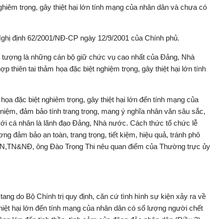
nghiêm trọng, gây thiệt hại lớn tính mạng của nhân dân và chưa có
 Nghị định 62/2001/NĐ-CP ngày 12/9/2001 của Chính phủ.
ối tượng là những cán bộ giữ chức vụ cao nhất của Đảng, Nhà
 thiên tai thảm họa đặc biệt nghiệm trọng, gây thiệt hại lớn tính
 họa đặc biệt nghiêm trọng, gây thiệt hại lớn đến tính mạng của
niệm, đảm bảo tính trang trọng, mang ý nghĩa nhân văn sâu sắc,
 với cá nhân là lãnh đạo Đảng, Nhà nước. Cách thức tổ chức lễ
g đảm bảo an toàn, trang trọng, tiết kiệm, hiệu quả, tránh phô
TN,TN&NĐ, ông Đào Trọng Thi nêu quan điểm của Thường trực ủy
ang do Bộ Chính trị quy định, căn cứ tình hình sự kiện xảy ra về
 thiệt hại lớn đến tính mạng của nhân dân có số lượng người chết