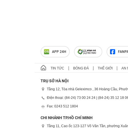
APP 24H
FANP
TIN TỨC
BÓNG ĐÁ
THẾ GIỚI
AN 
TRỤ SỞ HÀ NỘI
Tầng 12, Tòa nhà Geleximco , 36 Hoàng Cầu, Phườ
Điện thoại: (84-24) 73 00 24 24 | (84-24) 35 12 18 0
Fax: 0243 512 1804
CHI NHÁNH TP.HỒ CHÍ MINH
Tầng 11, Cao ốc 123-127 Võ Văn Tần, phường Xuân