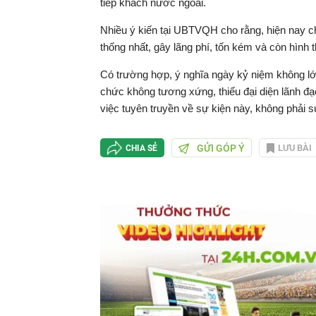
tiếp khách nước ngoài.
Nhiều ý kiến tại UBTVQH cho rằng, hiện nay c
thống nhất, gây lãng phí, tốn kém và còn hình 
Có trường hợp, ý nghĩa ngày kỷ niệm không lớn 
chức không tương xứng, thiếu đại diện lãnh 
việc tuyên truyền về sự kiện này, không phải s
GỬI GÓP Ý
LƯU BÀI
CHIA SẺ