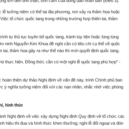
ộng lớn đến tinh thần, tình cảm của đông đảo nhân dân (Điều 3).
c lễ tưởng niệm có thể tại địa phương, nơi xảy ra thảm họa hoặc
. Việc tổ chức quốc tang trong những trường hợp thiên tai, thảm
 trình tự thủ tục tuyên bố quốc tang, tránh tùy tiện hoặc lúng túng
n ninh Nguyễn Kim Khoa đề nghị cần có tiêu chí cụ thể về quốc
iên tai, thảm họa gây ra như thế nào thì mới quyết định quốc tang.
khó thực hiện. Đồng thời, cần có một nghi lễ quốc tang phù hợp” -
oàn thiện dự thảo Nghị định về vấn đề này, trình Chính phủ ban
c ý nghĩa tưởng niệm đối với các nạn nhân, nhắc nhở việc phòng
hí, hình thức
nh Nghị định về việc xây dựng Nghị định Quy định về tổ chức các
nh hiệu thi đua và hình thức khen thưởng; nghi lễ đối ngoại và đón