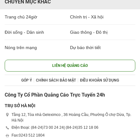
CHUYÊN MỤC KHÁC
Trang chủ 24giờ
Chính trị - Xã hội
Đời sống - Dân sinh
Giao thông - Đô thị
Nóng trên mạng
Dự báo thời tiết
LIÊN HỆ QUẢNG CÁO
GÓP Ý
CHÍNH SÁCH BẢO MẬT
ĐIỀU KHOẢN SỬ DỤNG
Công Ty Cổ Phần Quảng Cáo Trực Tuyến 24h
TRỤ SỞ HÀ NỘI
Tầng 12, Tòa nhà Geleximco , 36 Hoàng Cầu, Phường Ô chợ Dừa, Tp.
Hà Nội
Điện thoại: (84-24)
73 00 24 24
| (84-24)
35 12 18 06
Fax:
0243 512 1804