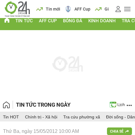
 vàng
Lịch
Tin mới
AFF Cup
Giá vàng
TIN TỨC
AFF CUP
BÓNG ĐÁ
KINH DOANH
TRA 
TIN TỨC TRONG NGÀY
Tin HOT
Chính trị - Xã hội
Tra cứu phường xã
Đời sống - Dân
Thứ Ba, ngày 15/05/2012 10:00 AM
CHIA SẺ