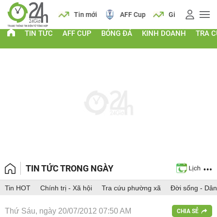
 vàng
Lịch
Tin mới
AFF Cup
Giá vàng
TIN TỨC
AFF CUP
BÓNG ĐÁ
KINH DOANH
TRA 
TIN TỨC TRONG NGÀY
Tin HOT
Chính trị - Xã hội
Tra cứu phường xã
Đời sống - Dân
Thứ Sáu, ngày 20/07/2012 07:50 AM
CHIA SẺ