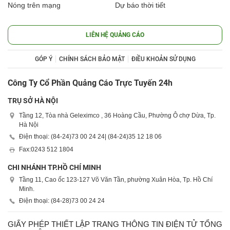
Nóng trên mạng
Dự báo thời tiết
LIÊN HỆ QUẢNG CÁO
GÓP Ý
CHÍNH SÁCH BẢO MẬT
ĐIỀU KHOẢN SỬ DỤNG
Công Ty Cổ Phần Quảng Cáo Trực Tuyến 24h
TRỤ SỞ HÀ NỘI
Tầng 12, Tòa nhà Geleximco , 36 Hoàng Cầu, Phường Ô chợ Dừa, Tp.
Hà Nội
Điện thoại: (84-24)
73 00 24 24
| (84-24)
35 12 18 06
Fax:
0243 512 1804
CHI NHÁNH TP.HỒ CHÍ MINH
Tầng 11, Cao ốc 123-127 Võ Văn Tần, phường Xuân Hòa, Tp. Hồ Chí
Minh.
Điện thoại: (84-28)
73 00 24 24
GIẤY PHÉP THIẾT LẬP TRANG THÔNG TIN ĐIỆN TỬ TỔNG