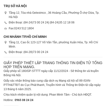
TRỤ SỞ HÀ NỘI
Tầng 12, Tòa nhà Geleximco , 36 Hoàng Cầu, Phường Ô chợ Dừa, Tp.
Hà Nội
Điện thoại: (84-24)
73 00 24 24
| (84-24)
35 12 18 06
Fax:
0243 512 1804
CHI NHÁNH TP.HỒ CHÍ MINH
Tầng 11, Cao ốc 123-127 Võ Văn Tần, phường Xuân Hòa, Tp. Hồ Chí
Minh.
Điện thoại: (84-28)
73 00 24 24
GIẤY PHÉP THIẾT LẬP TRANG THÔNG TIN ĐIỆN TỬ TỔNG
HỢP TRÊN MẠNG.
Giấy phép số 180/GP-STTTT ngày cấp 11/12/2024 - Sở thông tin và truyền
thông Hà Nội.
Giấy xác nhận thông báo cung cấp dịch vụ Mạng xã hội số 89 /GXN-
PTTH&TTĐT do Cục Phát thanh, Truyền hình và Thông tin Điện tử cấp ngày
13 tháng 6 năm 2025.
Chịu trách nhiệm quản lý nội dung: Phan Minh Tâm - Chủ tịch HĐQT.
Hotline:
0965 08 24 24