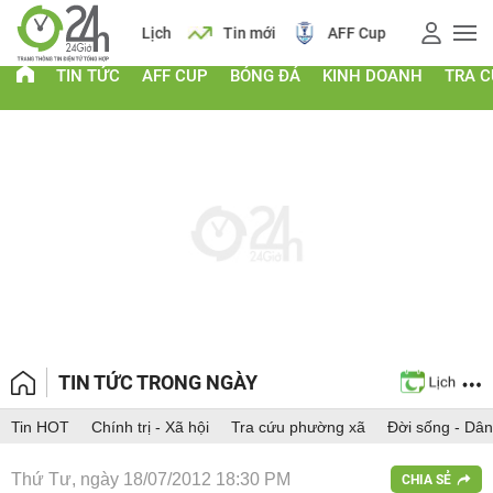
 vàng
Lịch
Tin mới
AFF Cup
Điểm chuẩn 2026
TIN TỨC
AFF CUP
BÓNG ĐÁ
KINH DOANH
TRA 
TIN TỨC TRONG NGÀY
Tin HOT
Chính trị - Xã hội
Tra cứu phường xã
Đời sống - Dân
Thứ Tư, ngày 18/07/2012 18:30 PM
CHIA SẺ