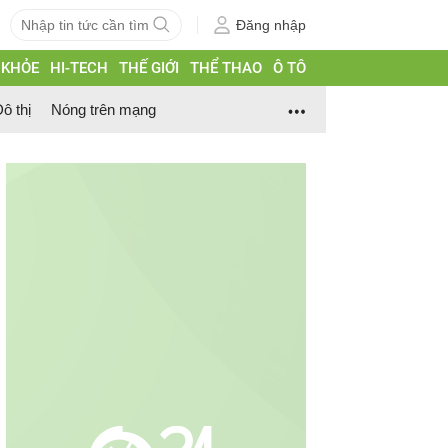
Đăng nhập
 KHỎE
HI-TECH
THẾ GIỚI
THỂ THAO
Ô TÔ
ô thị
Nóng trên mạng