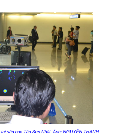
xa tại sân bay Tân Sơn Nhất. Ảnh: NGUYỄN THẠNH