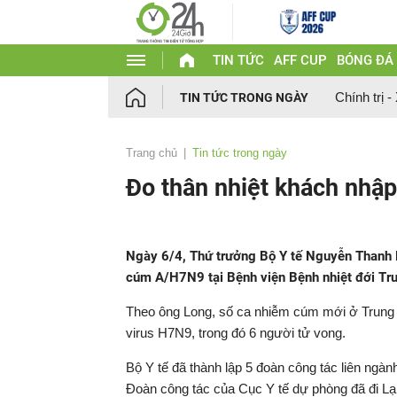
TIN TỨC
AFF CUP
BÓNG ĐÁ
Chính trị -
TIN TỨC TRONG NGÀY
Trang chủ
Tin tức trong ngày
Đo thân nhiệt khách nhậ
Ngày 6/4, Thứ trưởng Bộ Y tế Nguyễn Thanh Lo
cúm A/H7N9 tại Bệnh viện Bệnh nhiệt đới Tr
Theo ông Long, số ca nhiễm cúm mới ở Trung 
virus H7N9, trong đó 6 người tử vong.
Bộ Y tế đã thành lập 5 đoàn công tác liên ngành,
Đoàn công tác của Cục Y tế dự phòng đã đi Lạ