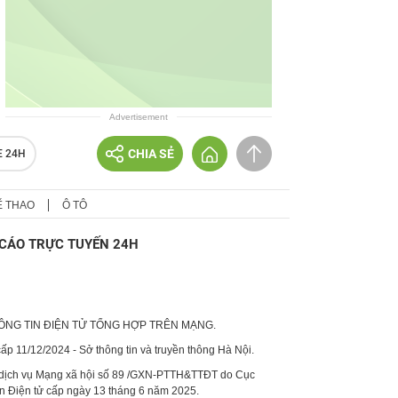
Advertisement
CHIA SẺ
E 24H
Ể THAO
Ô TÔ
CÁO TRỰC TUYẾN 24H
HÔNG TIN ĐIỆN TỬ TỔNG HỢP TRÊN MẠNG.
p 11/12/2024 - Sở thông tin và truyền thông Hà Nội.
 dịch vụ Mạng xã hội số 89 /GXN-PTTH&TTĐT do Cục
in Điện tử cấp ngày 13 tháng 6 năm 2025.