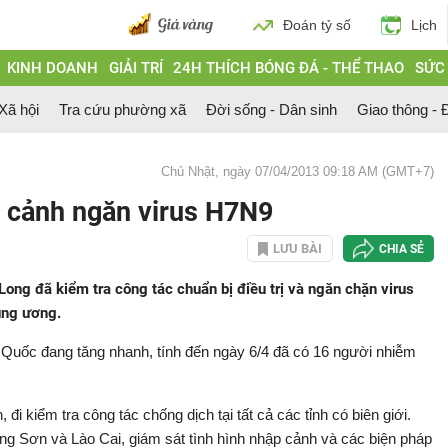
Đoán tỷ số
Lịch
KINH DOANH
GIẢI TRÍ
24H THÍCH BÓNG ĐÁ - THỂ THAO
SỨC
 Xã hội
Tra cứu phường xã
Đời sống - Dân sinh
Giao thông - Đ
Chủ Nhật, ngày 07/04/2013 09:18 AM (GMT+7)
p cảnh ngăn virus H7N9
LƯU BÀI
CHIA SẺ
ng đã kiểm tra công tác chuẩn bị điều trị và ngăn chặn virus
ung ương.
Quốc đang tăng nhanh, tính đến ngày 6/4 đã có 16 người nhiễm
 đi kiểm tra công tác chống dịch tại tất cả các tỉnh có biên giới.
ng Sơn và Lào Cai, giám sát tình hình nhập cảnh và các biện pháp