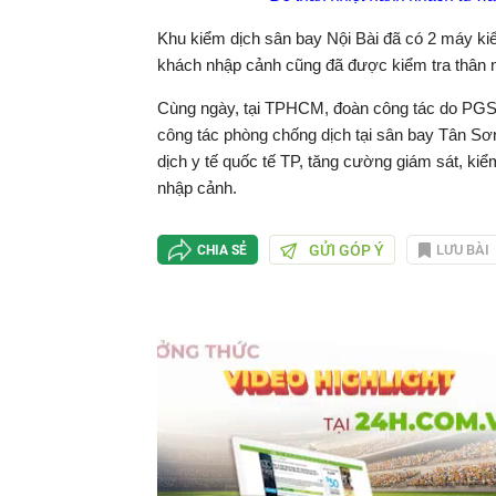
Khu kiểm dịch sân bay Nội Bài đã có 2 máy kiể
khách nhập cảnh cũng đã được kiểm tra thân n
Cùng ngày, tại TPHCM, đoàn công tác do PGS-
công tác phòng chống dịch tại sân bay Tân Sơn
dịch y tế quốc tế TP, tăng cường giám sát, kiể
nhập cảnh.
GỬI GÓP Ý
LƯU BÀI
CHIA SẺ