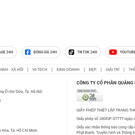
AGE 24H
BÓNG ĐÁ 24H
TIKTOK 24H
YOUTUB
NINH - XÃ HỘI
HI-TECH
KINH DOANH
ĐẸP
GIẢI TRÍ
TH
CÔNG TY CỔ PHẦN QUẢNG 
ng Ô chợ Dừa, Tp. Hà Nội
6
GIẤY PHÉP THIẾT LẬP TRANG T
Giấy phép số 180/GP-STTTT ngày cấ
Giấy xác nhận thông báo cung cấp
 Hòa, Tp. Hồ Chí Minh.
Phát thanh, Truyền hình và Thông t