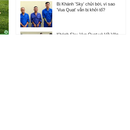
Bị Khánh 'Sky' chửi bới, vì sao
'Vua Quạt' vẫn bị khởi tố?
Khánh Sky, Vua Quạt và Hồ Văn
Khoa khai gì tại cơ quan công an?
‘Huấn Hoa Hồng' dùng tài khoản
cá nhân kêu gọi từ thiện có đúng
luật?