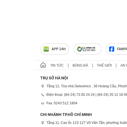
APP 24H
FANP
TIN TỨC
BÓNG ĐÁ
THẾ GIỚI
AN 
TRỤ SỞ HÀ NỘI
Tầng 12, Tòa nhà Geleximco , 36 Hoàng Cầu, Phườ
Điện thoại: (84-24) 73 00 24 24 | (84-24) 35 12 18 0
Fax: 0243 512 1804
CHI NHÁNH TP.HỒ CHÍ MINH
Tầng 11, Cao ốc 123-127 Võ Văn Tần, phường Xuân