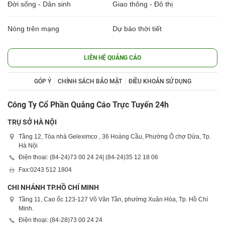
Đời sống - Dân sinh
Giao thông - Đô thị
Nóng trên mạng
Dự báo thời tiết
LIÊN HỆ QUẢNG CÁO
GÓP Ý
CHÍNH SÁCH BẢO MẬT
ĐIỀU KHOẢN SỬ DỤNG
Công Ty Cổ Phần Quảng Cáo Trực Tuyến 24h
TRỤ SỞ HÀ NỘI
Tầng 12, Tòa nhà Geleximco , 36 Hoàng Cầu, Phường Ô chợ Dừa, Tp.
Hà Nội
Điện thoại: (84-24)
73 00 24 24
| (84-24)
35 12 18 06
Fax:
0243 512 1804
CHI NHÁNH TP.HỒ CHÍ MINH
Tầng 11, Cao ốc 123-127 Võ Văn Tần, phường Xuân Hòa, Tp. Hồ Chí
Minh.
Điện thoại: (84-28)
73 00 24 24