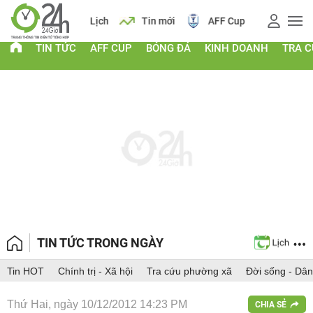
 vàng
Lịch
Tin mới
AFF Cup
Điểm chuẩn 2026
TIN TỨC
AFF CUP
BÓNG ĐÁ
KINH DOANH
TRA 
TIN TỨC TRONG NGÀY
Tin HOT
Chính trị - Xã hội
Tra cứu phường xã
Đời sống - Dân
Thứ Hai, ngày 10/12/2012 14:23 PM
CHIA SẺ