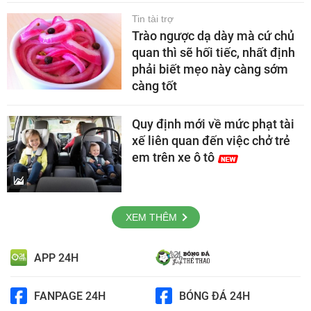
Tin tài trợ
Trào ngược dạ dày mà cứ chủ
quan thì sẽ hối tiếc, nhất định
phải biết mẹo này càng sớm
càng tốt
Quy định mới về mức phạt tài
xế liên quan đến việc chở trẻ
em trên xe ô tô
XEM THÊM
APP 24H
FANPAGE 24H
BÓNG ĐÁ 24H