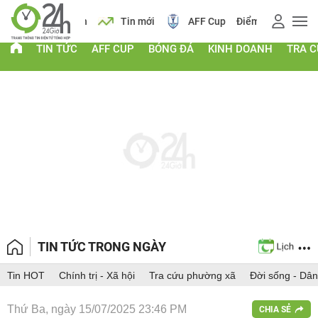
 vàng
Lịch
Tin mới
AFF Cup
Điểm chuẩn 2026
TIN TỨC
AFF CUP
BÓNG ĐÁ
KINH DOANH
TRA 
TIN TỨC TRONG NGÀY
Tin HOT
Chính trị - Xã hội
Tra cứu phường xã
Đời sống - Dân
Thứ Ba, ngày 15/07/2025 23:46 PM
CHIA SẺ