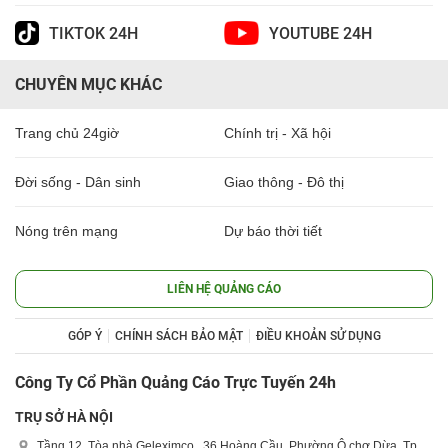
TIKTOK 24H
YOUTUBE 24H
CHUYÊN MỤC KHÁC
Trang chủ 24giờ
Chính trị - Xã hội
Đời sống - Dân sinh
Giao thông - Đô thị
Nóng trên mạng
Dự báo thời tiết
LIÊN HỆ QUẢNG CÁO
GÓP Ý
CHÍNH SÁCH BẢO MẬT
ĐIỀU KHOẢN SỬ DỤNG
Công Ty Cổ Phần Quảng Cáo Trực Tuyến 24h
TRỤ SỞ HÀ NỘI
Tầng 12, Tòa nhà Geleximco , 36 Hoàng Cầu, Phường Ô chợ Dừa, Tp.