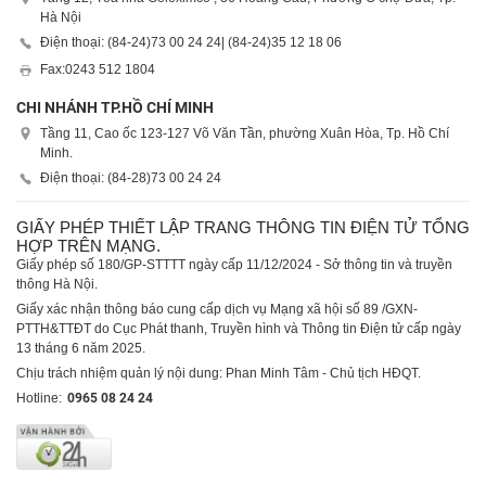
Hà Nội
Điện thoại: (84-24)
73 00 24 24
| (84-24)
35 12 18 06
Fax:
0243 512 1804
CHI NHÁNH TP.HỒ CHÍ MINH
Tầng 11, Cao ốc 123-127 Võ Văn Tần, phường Xuân Hòa, Tp. Hồ Chí
Minh.
Điện thoại: (84-28)
73 00 24 24
GIẤY PHÉP THIẾT LẬP TRANG THÔNG TIN ĐIỆN TỬ TỔNG
HỢP TRÊN MẠNG.
Giấy phép số 180/GP-STTTT ngày cấp 11/12/2024 - Sở thông tin và truyền
thông Hà Nội.
Giấy xác nhận thông báo cung cấp dịch vụ Mạng xã hội số 89 /GXN-
PTTH&TTĐT do Cục Phát thanh, Truyền hình và Thông tin Điện tử cấp ngày
13 tháng 6 năm 2025.
Chịu trách nhiệm quản lý nội dung: Phan Minh Tâm - Chủ tịch HĐQT.
Hotline:
0965 08 24 24