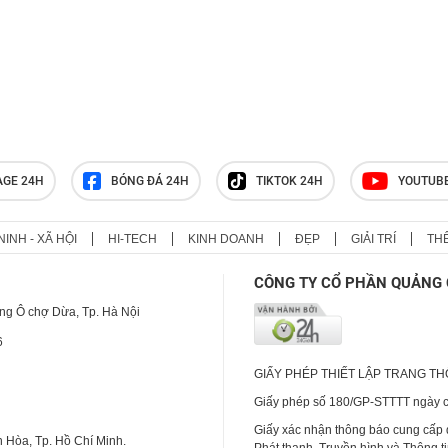
AGE 24H
BÓNG ĐÁ 24H
TIKTOK 24H
YOUTUB
NINH - XÃ HỘI
HI-TECH
KINH DOANH
ĐẸP
GIẢI TRÍ
TH
CÔNG TY CỔ PHẦN QUẢNG 
ng Ô chợ Dừa, Tp. Hà Nội
6
GIẤY PHÉP THIẾT LẬP TRANG T
Giấy phép số 180/GP-STTTT ngày cấ
Giấy xác nhận thông báo cung cấp
 Hòa, Tp. Hồ Chí Minh.