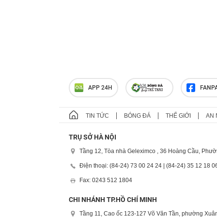
APP 24H
FANP
TIN TỨC
BÓNG ĐÁ
THẾ GIỚI
AN 
TRỤ SỞ HÀ NỘI
Tầng 12, Tòa nhà Geleximco , 36 Hoàng Cầu, Phườ
Điện thoại: (84-24) 73 00 24 24 | (84-24) 35 12 18 0
Fax: 0243 512 1804
CHI NHÁNH TP.HỒ CHÍ MINH
Tầng 11, Cao ốc 123-127 Võ Văn Tần, phường Xuân