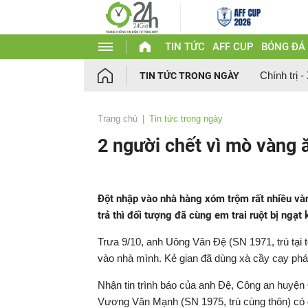
TIN TỨC
AFF CUP
BÓNG ĐÁ
Chính trị -
TIN TỨC TRONG NGÀY
Trang chủ
Tin tức trong ngày
2 người chết vì mò vàng 
Đột nhập vào nhà hàng xóm trộm rất nhiều và
trả thì đối tượng đã cùng em trai ruột bị ngạt
Trưa 9/10, anh Uông Văn Đệ (SN 1971, trú tại 
vào nhà mình. Kẻ gian đã dùng xà cầy cạy phá 
Nhận tin trình báo của anh Đệ, Công an huyện
Vương Văn Mạnh (SN 1975, trú cùng thôn) có dấ