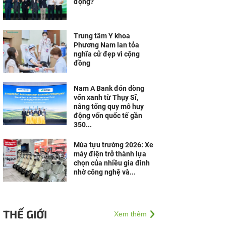
động?
Trung tâm Y khoa
Phương Nam lan tỏa
nghĩa cử đẹp vì cộng
đồng
Nam A Bank đón dòng
vốn xanh từ Thụy Sĩ,
nâng tổng quy mô huy
động vốn quốc tế gần
350...
Mùa tựu trường 2026: Xe
máy điện trở thành lựa
chọn của nhiều gia đình
nhờ công nghệ và...
THẾ GIỚI
Xem thêm