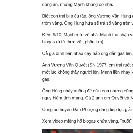
công an, nhưng Mạnh không có nhà.
Biết con trai bị triệu tập, ông Vương Văn Hùng
trộm vàng. Ông Hùng hứa sẽ trả số vàng trên 
Đêm 9/10, Mạnh mới về nhà. Mạnh thú nhận với
biogas (ủ từ thực vật, phân lợn).
Cả gia đình bàn nhau cạy nắp ống dẫn gas lên
Anh Vương Văn Quyết (SN 1977, em trai ruột c
một lúc không thấy người lên. Mạnh liền nhảy
gas.
Ông Hùng nhảy xuống để cứu con nhưng cũng b
nguy hiểm tính mạng. Cả 2 anh em Quyết và M
Công an huyện Đan Phượng đang tiếp tục giải 
Xem video miệng hố biogas chứa vàng, "nuốt" 