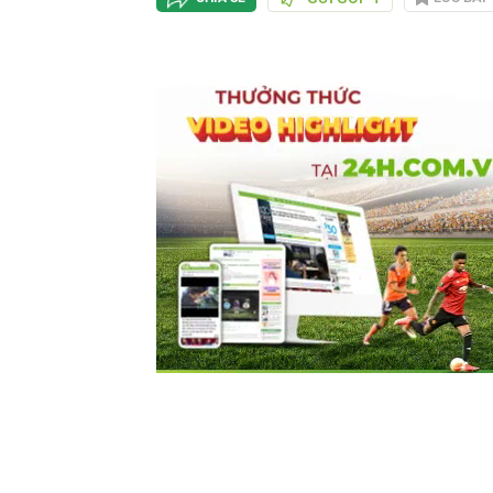
gian
hiện
tại