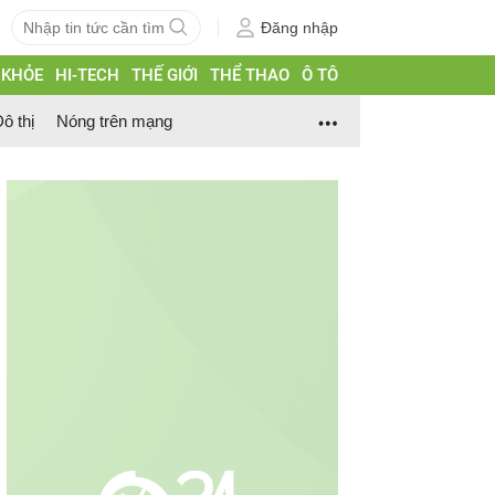
Đăng nhập
 KHỎE
HI-TECH
THẾ GIỚI
THỂ THAO
Ô TÔ
ô thị
Nóng trên mạng