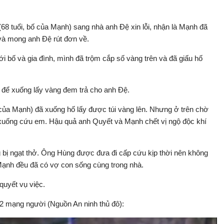
 (68 tuổi, bố của Mạnh) sang nhà anh Đệ xin lỗi, nhận là Mạnh đã
và mong anh Đệ rút đơn về.
 bố và gia đình, mình đã trộm cắp số vàng trên và đã giấu hố
, để xuống lấy vàng đem trả cho anh Đệ.
ủa Mạnh) đã xuống hố lấy được túi vàng lên. Nhưng ở trên chờ
 xuống cứu em. Hậu quả anh Quyết và Mạnh chết vị ngộ độc khí
ị ngạt thở. Ông Hùng được đưa đi cấp cứu kịp thời nên không
ạnh đều đã có vợ con sống cùng trong nhà.
quyết vụ việc.
2 mạng người (Nguồn An ninh thủ đô):