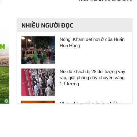
thanh
hình
NHIỀU NGƯỜI ĐỌC
Nóng: Khám xét nơi ở của Huấn
Hoa Hồng
Nữ du khách bị 28 đối tượng vây
ráp, giật phăng dây chuyền vàng
1,1 lượng
Nhân chứng bàng hoàng kể lại
khoảnh khắc chợ Biên Hòa bốc
cháy
Giếng tự phun khí và nước cực