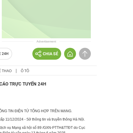
Advertisement
CHIA SẺ
E 24H
Ể THAO
Ô TÔ
CÁO TRỰC TUYẾN 24H
HÔNG TIN ĐIỆN TỬ TỔNG HỢP TRÊN MẠNG.
p 11/12/2024 - Sở thông tin và truyền thông Hà Nội.
 dịch vụ Mạng xã hội số 89 /GXN-PTTH&TTĐT do Cục