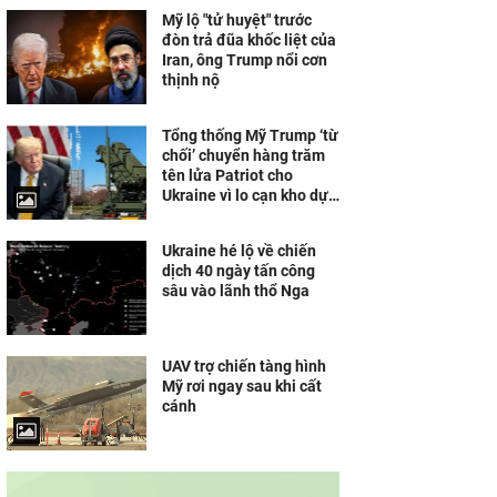
Mỹ lộ "tử huyệt" trước
đòn trả đũa khốc liệt của
Iran, ông Trump nổi cơn
thịnh nộ
Tổng thống Mỹ Trump ‘từ
chối’ chuyển hàng trăm
tên lửa Patriot cho
Ukraine vì lo cạn kho dự
trữ
Ukraine hé lộ về chiến
dịch 40 ngày tấn công
sâu vào lãnh thổ Nga
UAV trợ chiến tàng hình
Mỹ rơi ngay sau khi cất
cánh