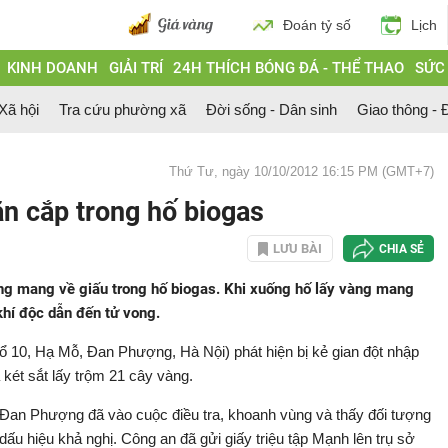
Đoán tỷ số
Lịch
KINH DOANH
GIẢI TRÍ
24H THÍCH BÓNG ĐÁ - THỂ THAO
SỨC
 Xã hội
Tra cứu phường xã
Đời sống - Dân sinh
Giao thông - Đ
Thứ Tư, ngày 10/10/2012 16:15 PM (GMT+7)
ăn cắp trong hố biogas
LƯU BÀI
CHIA SẺ
ng mang về giấu trong hố biogas. Khi xuống hố lấy vàng mang
 khí độc dẫn đến tử vong.
tổ 10, Hạ Mỗ, Đan Phượng, Hà Nội) phát hiện bị kẻ gian đột nhập
két sắt lấy trộm 21 cây vàng.
 Đan Phượng đã vào cuộc điều tra, khoanh vùng và thấy đối tượng
u hiệu khả nghị. Công an đã gửi giấy triệu tập Mạnh lên trụ sở