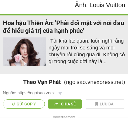
Ảnh: Louis Vuitton
Hoa hậu Thiên Ân: 'Phải đối mặt với nỗi đau
để hiểu giá trị của hạnh phúc'
"Tôi khá lạc quan, luôn nghĩ rằng
ngày mai trời sẽ sáng và mọi
chuyện rồi cũng qua đi. Không có
gì trong cuộc đời này là...
Theo Vạn Phát
(ngoisao.vnexpress.net)
Nguồn: https://ngoisao.vnex...
GỬI GÓP Ý
CHIA SẺ
LƯU BÀI