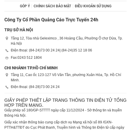
GÓP Ý
CHÍNH SÁCH BẢO MẬT
ĐIỀU KHOẢN SỬ DỤNG
Công Ty Cổ Phần Quảng Cáo Trực Tuyến 24h
TRỤ SỞ HÀ NỘI
Tầng 12, Tòa nhà Geleximco , 36 Hoàng Cầu, Phường Ô chợ Dừa, Tp.
Hà Nội
Điện thoại: (84-24)
73 00 24 24
| (84-24)
35 12 18 06
Fax:
0243 512 1804
CHI NHÁNH TP.HỒ CHÍ MINH
Tầng 11, Cao ốc 123-127 Võ Văn Tần, phường Xuân Hòa, Tp. Hồ Chí
Minh.
Điện thoại: (84-28)
73 00 24 24
GIẤY PHÉP THIẾT LẬP TRANG THÔNG TIN ĐIỆN TỬ TỔNG
HỢP TRÊN MẠNG.
Giấy phép số 180/GP-STTTT ngày cấp 11/12/2024 - Sở thông tin và truyền
thông Hà Nội.
Giấy xác nhận thông báo cung cấp dịch vụ Mạng xã hội số 89 /GXN-
PTTH&TTĐT do Cục Phát thanh, Truyền hình và Thông tin Điện tử cấp ngày