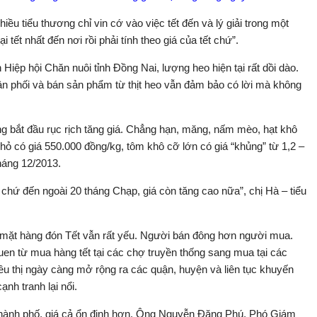
ều tiểu thương chỉ vin cớ vào việc tết đến và lý giải trong một
 tết nhất đến nơi rồi phải tính theo giá của tết chứ”.
iệp hội Chăn nuôi tỉnh Đồng Nai, lượng heo hiện tại rất dồi dào.
ân phối và bán sản phẩm từ thịt heo vẫn đảm bảo có lời mà không
 bắt đầu rục rịch tăng giá. Chẳng hạn, măng, nấm mèo, hạt khô
hỏ có giá 550.000 đồng/kg, tôm khô cỡ lớn có giá “khủng” từ 1,2 –
tháng 12/2013.
chứ đến ngoài 20 tháng Chạp, giá còn tăng cao nữa”, chị Hà – tiểu
 mặt hàng đón Tết vẫn rất yếu. Người bán đông hơn người mua.
quen từ mua hàng tết tại các chợ truyền thống sang mua tại các
iêu thị ngày càng mở rộng ra các quận, huyện và liên tục khuyến
nh tranh lại nổi.
n thành phố, giá cả ổn định hơn. Ông Nguyễn Đăng Phú, Phó Giám