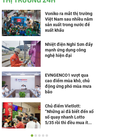
Voniko ra mắt thị trường
Việt Nam sau nhiều năm
sản xuất trong nước để
xuất khẩu
Nhiệt điện Nghi Sơn đẩy
mạnh ứng dụng công
nghệ hiện đại
EVNGENCO1 vượt qua
cao điểm mùa khô, chủ
động ứng phó mùa mưa
bão
Chủ điểm Vietlott:
“Những ai đã biết đến xổ
số quay nhanh Lotto
5/35 rồi thì đều mua ít...
HeleH thương hiệu mang