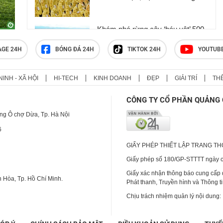
chục triệu USD chỉ trong nửa năm
Khám phá rừng cây ‘báu vật’ 500
năm tuổi không ai dám chặt phá ở
Huế
AGE 24H
BÓNG ĐÁ 24H
TIKTOK 24H
YOUTUB
NINH - XÃ HỘI
HI-TECH
KINH DOANH
ĐẸP
GIẢI TRÍ
TH
Nuôi lợn có khi "lỗ sặc gạch", anh
nông dân Nghệ An thử nuôi 1 vạn
CÔNG TY CỔ PHẦN QUẢNG 
con "bé như nắm tay" này, trúng
luôn "quả" phát tài
ng Ô chợ Dừa, Tp. Hà Nội
6
GIẤY PHÉP THIẾT LẬP TRANG T
Giấy phép số 180/GP-STTTT ngày cấ
Giấy xác nhận thông báo cung cấp
 Hòa, Tp. Hồ Chí Minh.
Phát thanh, Truyền hình và Thông t
Chịu trách nhiệm quản lý nội dung: