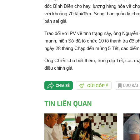
đốc Bình Điền cho hay, lượng hàng hóa về chợ d
với khoảng 70 tấn/đêm. Song, ban quản lý chợ p
bán sai giá.
Trao đổi với PV về tình trạng này, ông Nguyễ
mạnh, hiện Sở đã tổ chức 10 tổ thanh tra để ph
ngày 28 tháng Chạp đến mùng 5 Tết, các điểm
Ông Chiến cho biết thêm, trong dịp Tết, các mặ
điều chỉnh giá.
GỬI GÓP Ý
LƯU BÀI
CHIA SẺ
TIN LIÊN QUAN