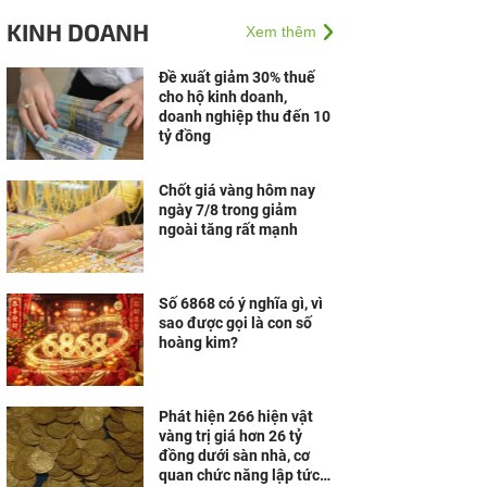
sự khác biệt đến thị
KINH DOANH
Xem thêm
trường Việt
Đề xuất giảm 30% thuế
cho hộ kinh doanh,
doanh nghiệp thu đến 10
tỷ đồng
Chốt giá vàng hôm nay
ngày 7/8 trong giảm
ngoài tăng rất mạnh
Số 6868 có ý nghĩa gì, vì
sao được gọi là con số
hoàng kim?
Phát hiện 266 hiện vật
vàng trị giá hơn 26 tỷ
đồng dưới sàn nhà, cơ
quan chức năng lập tức