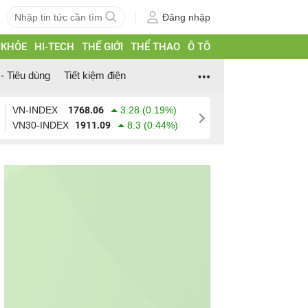
Đăng nhập
 KHỎE
HI-TECH
THẾ GIỚI
THỂ THAO
Ô TÔ
- Tiêu dùng
Tiết kiệm điện
VN-INDEX
1768.06
3.28 (0.19%)
VN30-INDEX
1911.09
8.3 (0.44%)