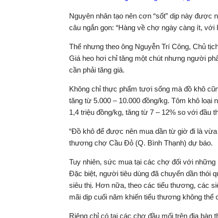
Nguyên nhân tạo nên cơn “sốt” dịp này được nhi
câu ngắn gọn: “Hàng về chợ ngày càng ít, với lại
Thế nhưng theo ông Nguyễn Trí Công, Chủ tịch H
Giá heo hơi chỉ tăng một chút nhưng người ph
cần phải tăng giá.
Không chỉ thực phẩm tươi sống mà đồ khô cũng
tăng từ 5.000 – 10.000 đồng/kg. Tôm khô loại n
1,4 triệu đồng/kg, tăng từ 7 – 12% so với đầu 
“Đồ khô để được nên mua dần từ giờ đi là vừa 
thương chợ Cầu Đỏ (Q. Bình Thạnh) dự báo.
Tuy nhiên, sức mua tại các chợ đối với những
Đặc biệt, người tiêu dùng đã chuyển dần thói 
siêu thị. Hơn nữa, theo các tiểu thương, các s
mãi dịp cuối năm khiến tiểu thương không thể cạ
Riêng chỉ có tại các chợ đầu mối trên địa bà