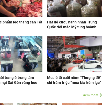
c phẩm leo thang cận Tết
Hạt dẻ cười, hạnh nhân Trung
Quốc đội mác Mỹ tung hoành...
ời trang ở trung tâm
Mua ô tô cuối năm: "Thượng đế"
 mại Sài Gòn vắng hoe
chi trăm triệu "mua bia kèm lạc"
Xem thêm