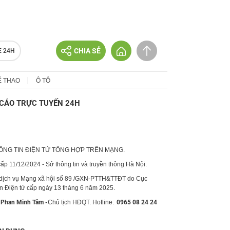
CHIA SẺ
E 24H
Ể THAO
Ô TÔ
CÁO TRỰC TUYẾN 24H
HÔNG TIN ĐIỆN TỬ TỔNG HỢP TRÊN MẠNG.
p 11/12/2024 - Sở thông tin và truyền thông Hà Nội.
 dịch vụ Mạng xã hội số 89 /GXN-PTTH&TTĐT do Cục
in Điện tử cấp ngày 13 tháng 6 năm 2025.
Phan Minh Tâm -
Chủ tịch HĐQT. Hotline:
0965 08 24 24