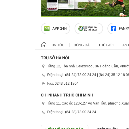
APP 24H
FANP
TIN TỨC
BÓNG ĐÁ
THẾ GIỚI
AN 
TRỤ SỞ HÀ NỘI
Tầng 12, Tòa nhà Geleximco , 36 Hoàng Cầu, Phườ
Điện thoại: (84-24) 73 00 24 24 | (84-24) 35 12 18 0
Fax: 0243 512 1804
CHI NHÁNH TP.HỒ CHÍ MINH
Tầng 11, Cao ốc 123-127 Võ Văn Tần, phường Xuân
Điện thoại: (84-28) 73 00 24 24