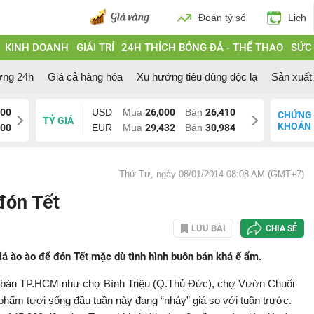
Đoán tỷ số
Lịch
KINH DOANH
GIẢI TRÍ
24H THÍCH BÓNG ĐÁ - THỂ THAO
SỨC
ờng 24h
Giá cả hàng hóa
Xu hướng tiêu dùng độc lạ
Sản xuất 
200
USD
Mua
26,000
Bán
26,410
CHỨNG
TỶ GIÁ
KHOÁN
200
EUR
Mua
29,432
Bán
30,984
Thứ Tư, ngày 08/01/2014 08:08 AM (GMT+7)
đón Tết
LƯU BÀI
CHIA SẺ
iá ào ào để đón Tết mặc dù tình hình buôn bán khá ế ẩm.
địa bàn TP.HCM như chợ Bình Triệu (Q.Thủ Đức), chợ Vườn Chuối
phẩm tươi sống đầu tuần này đang “nhảy” giá so với tuần trước.