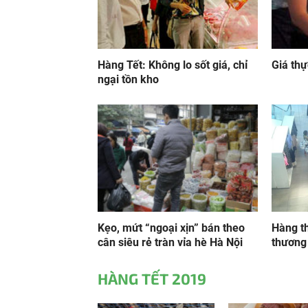
Hàng Tết: Không lo sốt giá, chỉ
Giá thự
ngại tồn kho
Kẹo, mứt “ngoại xịn” bán theo
Hàng th
cân siêu rẻ tràn vỉa hè Hà Nội
thương
HÀNG TẾT 2019