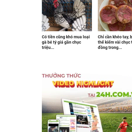
Có tiền cũng khó mua loại
Chỉ cần khéo tay, 
gà bé tý giá gần chục
thể kiếm vài chục 
triệu...
đồng trong...