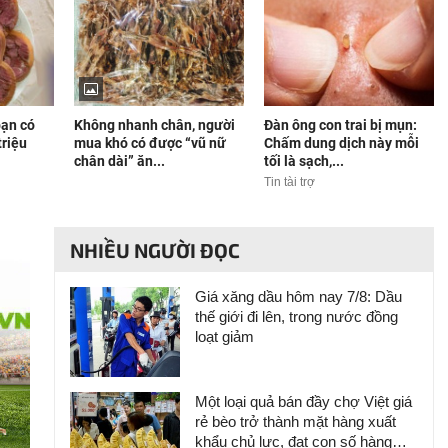
bạn có
Không nhanh chân, người
Đàn ông con trai bị mụn:
triệu
mua khó có được “vũ nữ
Chấm dung dịch này mỗi
chân dài” ăn...
tối là sạch,...
Tin tài trợ
NHIỀU NGƯỜI ĐỌC
Giá xăng dầu hôm nay 7/8: Dầu
thế giới đi lên, trong nước đồng
loạt giảm
Một loại quả bán đầy chợ Việt giá
rẻ bèo trở thành mặt hàng xuất
khẩu chủ lực, đạt con số hàng