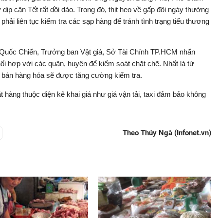
ịp cận Tết rất dồi dào. Trong đó, thịt heo về gấp đôi ngày thường
hải liên tục kiểm tra các sạp hàng để tránh tình trạng tiểu thương
n Quốc Chiến, Trưởng ban Vật giá, Sở Tài Chính TP.HCM nhấn
ối hợp với các quận, huyện để kiểm soát chặt chẽ. Nhất là từ
 bán hàng hóa sẽ được tăng cường kiểm tra.
t hàng thuộc diện kê khai giá như giá vận tải, taxi đảm bảo không
Theo Thúy Ngà (Infonet.vn)