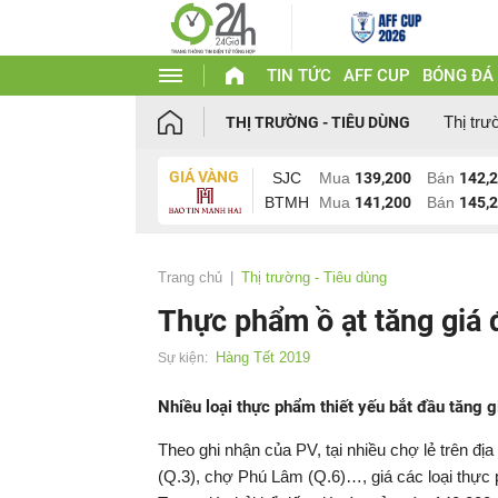
TIN TỨC
AFF CUP
BÓNG ĐÁ
Thị trư
THỊ TRƯỜNG - TIÊU DÙNG
GIÁ VÀNG
SJC
Mua
139,200
Bán
142,
BTMH
Mua
141,200
Bán
145,
Trang chủ
Thị trường - Tiêu dùng
Thực phẩm ồ ạt tăng giá 
Hàng Tết 2019
Sự kiện:
Nhiều loại thực phẩm thiết yếu bắt đầu tăng g
Theo ghi nhận của PV, tại nhiều chợ lẻ trên 
(Q.3), chợ Phú Lâm (Q.6)…, giá các loại thực 