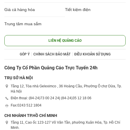
Giá cả hàng hóa
Tiết kiệm điện
Trung tâm mua sắm
LIÊN HỆ QUẢNG CÁO
GÓP Ý
CHÍNH SÁCH BẢO MẬT
ĐIỀU KHOẢN SỬ DỤNG
Công Ty Cổ Phần Quảng Cáo Trực Tuyến 24h
TRỤ SỞ HÀ NỘI
Tầng 12, Tòa nhà Geleximco , 36 Hoàng Cầu, Phường Ô chợ Dừa, Tp.
Hà Nội
Điện thoại: (84-24)
73 00 24 24
| (84-24)
35 12 18 06
Fax:
0243 512 1804
CHI NHÁNH TP.HỒ CHÍ MINH
Tầng 11, Cao ốc 123-127 Võ Văn Tần, phường Xuân Hòa, Tp. Hồ Chí
Minh.