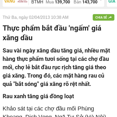
VÀNG
GIÁ
139,700
143,700
BTMH
Mua
Bán
Thứ Ba, ngày 02/04/2013 10:38 AM
CHIA SẺ
Thực phẩm bắt đầu 'ngấm' giá
xăng dầu
Sau vài ngày xăng dầu tăng giá, nhiều mặt
hàng thực phẩm tươi sống tại các chợ đầu
mối, chợ lẻ bắt đầu rục rịch tăng giá theo
giá xăng. Trong đó, các mặt hàng rau củ
quả "bắt sóng" giá xăng rõ rệt nhất.
Rau xanh tăng giá đồng loạt
Khảo sát tại các chợ đầu mối Phùng
Khoang, Dịch Vọng, Ngã Tư Sở (Hà Nội)