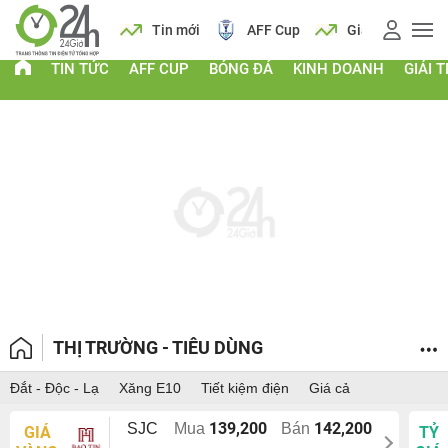
 vàng
Lịch
Tin mới
AFF Cup
Giá vàng
TIN TỨC
AFF CUP
BÓNG ĐÁ
KINH DOANH
GIẢI T
THỊ TRƯỜNG - TIÊU DÙNG
Đắt - Độc - Lạ
Xăng E10
Tiết kiệm điện
Giá cả
139,200
142,200
SJC
Mua
Bán
GIÁ
TỶ