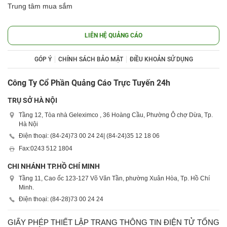
Trung tâm mua sắm
LIÊN HỆ QUẢNG CÁO
GÓP Ý
CHÍNH SÁCH BẢO MẬT
ĐIỀU KHOẢN SỬ DỤNG
Công Ty Cổ Phần Quảng Cáo Trực Tuyến 24h
TRỤ SỞ HÀ NỘI
Tầng 12, Tòa nhà Geleximco , 36 Hoàng Cầu, Phường Ô chợ Dừa, Tp.
Hà Nội
Điện thoại: (84-24)
73 00 24 24
| (84-24)
35 12 18 06
Fax:
0243 512 1804
CHI NHÁNH TP.HỒ CHÍ MINH
Tầng 11, Cao ốc 123-127 Võ Văn Tần, phường Xuân Hòa, Tp. Hồ Chí
Minh.
Điện thoại: (84-28)
73 00 24 24
GIẤY PHÉP THIẾT LẬP TRANG THÔNG TIN ĐIỆN TỬ TỔNG