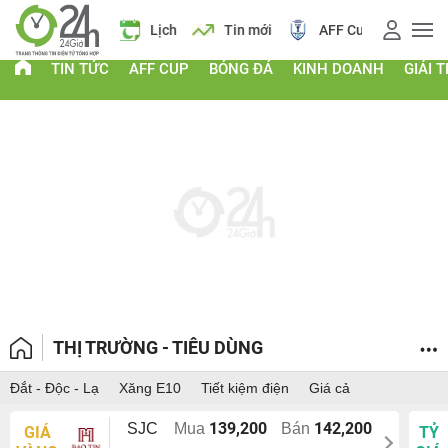
 vàng
Lịch
Tin mới
AFF Cup
Giá vàng
TIN TỨC
AFF CUP
BÓNG ĐÁ
KINH DOANH
GIẢI T
THỊ TRƯỜNG - TIÊU DÙNG
Đắt - Độc - Lạ
Xăng E10
Tiết kiệm điện
Giá cả
139,200
142,200
SJC
Mua
Bán
GIÁ
TỶ