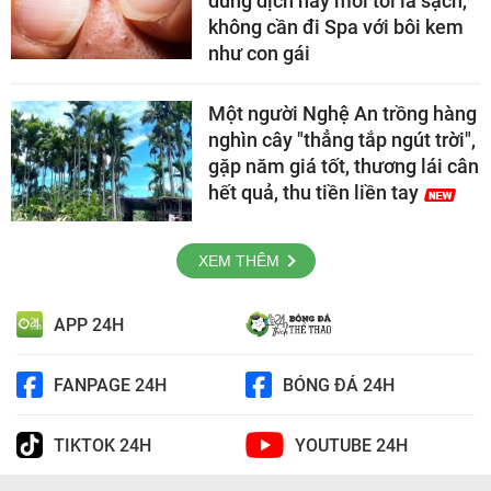
dung dịch này mỗi tối là sạch,
không cần đi Spa với bôi kem
như con gái
Một người Nghệ An trồng hàng
nghìn cây "thẳng tắp ngút trời",
gặp năm giá tốt, thương lái cân
hết quả, thu tiền liền tay
XEM THÊM
APP 24H
FANPAGE 24H
BÓNG ĐÁ 24H
TIKTOK 24H
YOUTUBE 24H