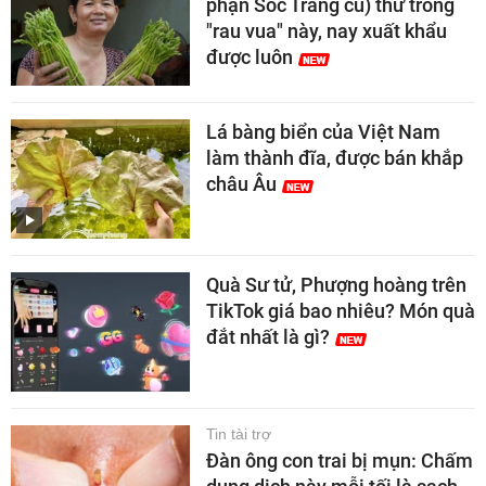
phận Sóc Trăng cũ) thử trồng
"rau vua" này, nay xuất khẩu
được luôn
Lá bàng biển của Việt Nam
làm thành đĩa, được bán khắp
châu Âu
Quà Sư tử, Phượng hoàng trên
TikTok giá bao nhiêu? Món quà
đắt nhất là gì?
Tin tài trợ
Đàn ông con trai bị mụn: Chấm