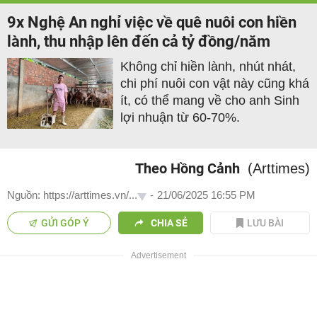
9x Nghệ An nghỉ việc về quê nuôi con hiền
lành, thu nhập lên đến cả tỷ đồng/năm
Không chỉ hiền lành, nhút nhát,
chi phí nuôi con vật này cũng khá
ít, có thể mang về cho anh Sinh
lợi nhuận từ 60-70%.
Theo Hồng Cảnh
(Arttimes)
Nguồn: https://arttimes.vn/...
-
21/06/2025 16:55 PM
GỬI GÓP Ý
CHIA SẺ
LƯU BÀI