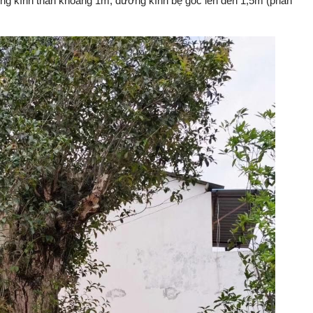
g kính thân khoảng 1m, đường kính bệ gốc lên đến 1,5m (phần