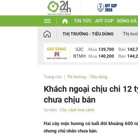
TIN TỨC
AFF CUP
BÓNG ĐÁ
Thị trư
THỊ TRƯỜNG - TIÊU DÙNG
GIÁ VÀNG
SJC
Mua
139,700
Bán
142,
BTMH
Mua
140,200
Bán
144,
Trang chủ
Thị trường - Tiêu dùng
Khách ngoại chịu chi 12 t
chưa chịu bán
Cây cảnh hoa cảnh
Sự kiện:
Hai cây mộc hương có tuổi đời khoảng 600 n
nhưng chủ nhân chưa bán.