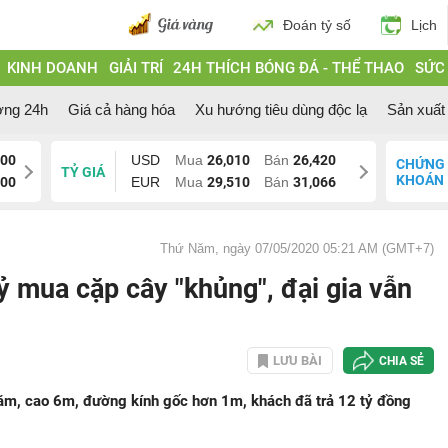
Đoán tỷ số
Lịch
KINH DOANH
GIẢI TRÍ
24H THÍCH BÓNG ĐÁ - THỂ THAO
SỨC
ờng 24h
Giá cả hàng hóa
Xu hướng tiêu dùng độc lạ
Sản xuất 
700
USD
Mua
26,010
Bán
26,420
CHỨNG
TỶ GIÁ
KHOÁN
200
EUR
Mua
29,510
Bán
31,066
Thứ Năm, ngày 07/05/2020 05:21 AM (GMT+7)
ỷ mua cặp cây "khủng", đại gia vẫn
LƯU BÀI
CHIA SẺ
ăm, cao 6m, đường kính gốc hơn 1m, khách đã trả 12 tỷ đồng