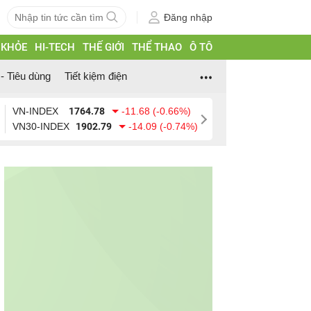
Đăng nhập
 KHỎE
HI-TECH
THẾ GIỚI
THỂ THAO
Ô TÔ
- Tiêu dùng
Tiết kiệm điện
VN-INDEX
1764.78
-11.68 (-0.66%)
VN30-INDEX
1902.79
-14.09 (-0.74%)