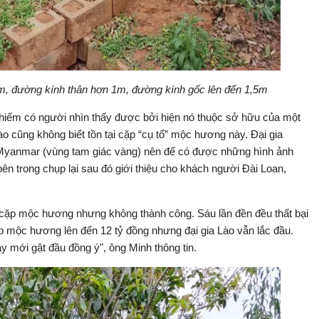
, đường kính thân hơn 1m, đường kính gốc lên đến 1,5m
hiếm có người nhìn thấy được bởi hiện nó thuộc sở hữu của một
o cũng không biết tồn tại cặp “cụ tổ” mộc hương này. Đại gia
i Myanmar (vùng tam giác vàng) nên để có được những hình ảnh
n trong chụp lại sau đó giới thiệu cho khách người Đài Loan,
 cặp mộc hương nhưng không thành công. Sáu lần đền đều thất bại
cặp mộc hương lên đến 12 tỷ đồng nhưng đại gia Lào vẫn lắc đầu.
này mới gật đầu đồng ý", ông Minh thông tin.