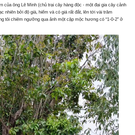
của ông Lê Minh (chủ trại cây hàng độc - một đại gia cây cảnh
 nhiên bởi độ già, hiếm và có giá rất đắt, lên tới vài trăm
húng tôi chiêm ngưỡng qua ảnh một cặp mộc hương có “1-0-2” ở