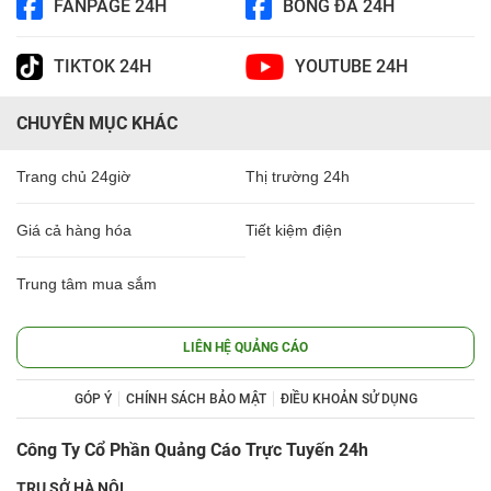
FANPAGE 24H
BÓNG ĐÁ 24H
TIKTOK 24H
YOUTUBE 24H
CHUYÊN MỤC KHÁC
Trang chủ 24giờ
Thị trường 24h
Giá cả hàng hóa
Tiết kiệm điện
Trung tâm mua sắm
LIÊN HỆ QUẢNG CÁO
GÓP Ý
CHÍNH SÁCH BẢO MẬT
ĐIỀU KHOẢN SỬ DỤNG
Công Ty Cổ Phần Quảng Cáo Trực Tuyến 24h
TRỤ SỞ HÀ NỘI