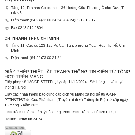
Tầng 12, Tòa nhà Geleximco , 36 Hoàng Cầu, Phường Ô chợ Dừa, Tp.
Hà Nội
Điện thoại: (84-24)
73 00 24 24
| (84-24)
35 12 18 06
Fax:
0243 512 1804
CHI NHÁNH TP.HỒ CHÍ MINH
Tầng 11, Cao ốc 123-127 Võ Văn Tần, phường Xuân Hòa, Tp. Hồ Chí
Minh.
Điện thoại: (84-28)
73 00 24 24
GIẤY PHÉP THIẾT LẬP TRANG THÔNG TIN ĐIỆN TỬ TỔNG
HỢP TRÊN MẠNG.
Giấy phép số 180/GP-STTTT ngày cấp 11/12/2024 - Sở thông tin và truyền
thông Hà Nội.
Giấy xác nhận thông báo cung cấp dịch vụ Mạng xã hội số 89 /GXN-
PTTH&TTĐT do Cục Phát thanh, Truyền hình và Thông tin Điện tử cấp ngày
13 tháng 6 năm 2025.
Chịu trách nhiệm quản lý nội dung: Phan Minh Tâm - Chủ tịch HĐQT.
Hotline:
0965 08 24 24