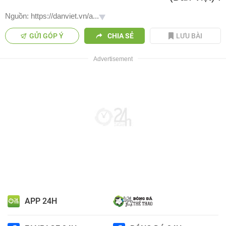
Nguồn: https://danviet.vn/a...
GỬI GÓP Ý
CHIA SẺ
LƯU BÀI
APP 24H