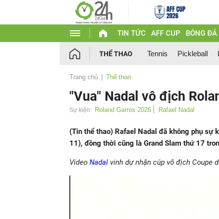
TIN TỨC
AFF CUP
BÓNG ĐÁ
Tennis
Pickleball
THỂ THAO
Trang chủ
Thể thao
"Vua" Nadal vô địch Rolan
Roland Garros 2026
Rafael Nadal
Sự kiện:
(Tin thể thao) Rafael Nadal đã không phụ sự
11), đồng thời cũng là Grand Slam thứ 17 tron
Video
Nadal
vinh dự nhận cúp vô địch Coupe d