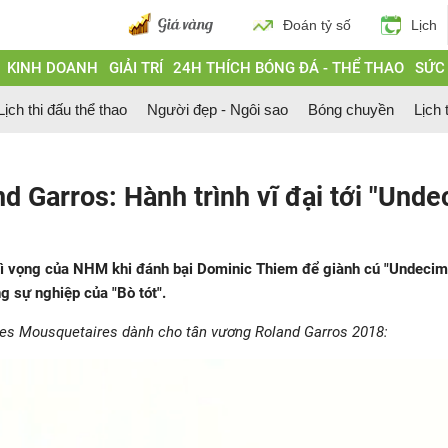
Đoán tỷ số
Lịch
KINH DOANH
GIẢI TRÍ
24H THÍCH BÓNG ĐÁ - THỂ THAO
SỨC
Lịch thi đấu thể thao
Người đẹp - Ngôi sao
Bóng chuyền
Lịch 
d Garros: Hành trình vĩ đại tới "Unde
 kì vọng của NHM khi đánh bại Dominic Thiem để giành cú "Undecima
g sự nghiệp của "Bò tót".
es Mousquetaires dành cho tân vương Roland Garros 2018: