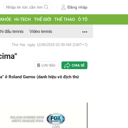
Đăng nhập
 KHỎE
HI-TECH
THẾ GIỚI
THỂ THAO
Ô TÔ
thi đấu tennis
Video tennis
Thứ Hai, ngày 11/06/2018 02:00 AM (GMT+7)
cima"
LƯU BÀI
CHIA SẺ
" ở Roland Garros (danh hiệu vô địch thứ