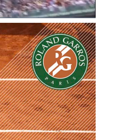
Bật
Toàn
Backward
âm
màn
thanh
hình