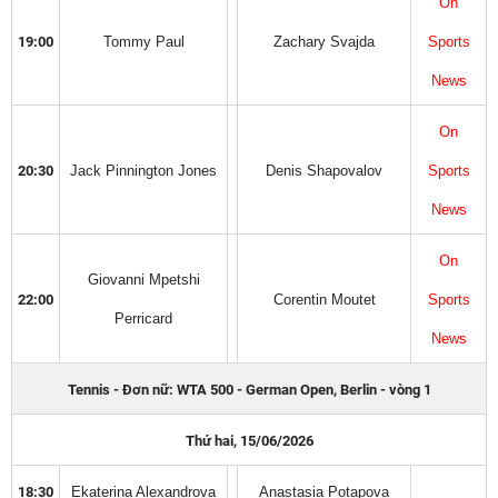
On
19:00
Tommy Paul
Zachary Svajda
Sports
News
On
20:30
Jack Pinnington Jones
Denis Shapovalov
Sports
News
On
Giovanni Mpetshi
22:00
Corentin Moutet
Sports
Perricard
News
Tennis - Đơn nữ: WTA 500 - German Open, Berlin - vòng 1
Thứ hai, 15/06/2026
18:30
Ekaterina Alexandrova
Anastasia Potapova