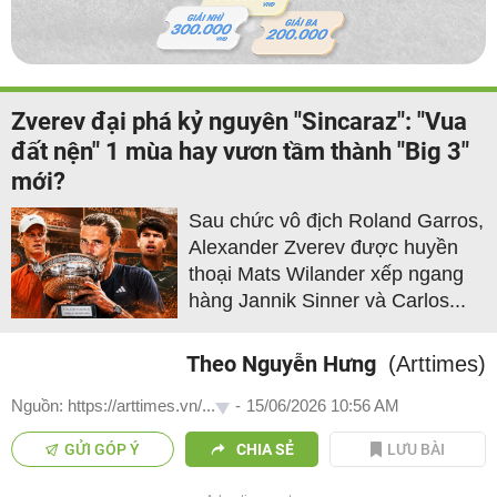
Zverev đại phá kỷ nguyên "Sincaraz": "Vua
đất nện" 1 mùa hay vươn tầm thành "Big 3"
mới?
Sau chức vô địch Roland Garros,
Alexander Zverev được huyền
thoại Mats Wilander xếp ngang
hàng Jannik Sinner và Carlos...
Theo Nguyễn Hưng
(Arttimes)
Nguồn: https://arttimes.vn/...
-
15/06/2026 10:56 AM
GỬI GÓP Ý
CHIA SẺ
LƯU BÀI