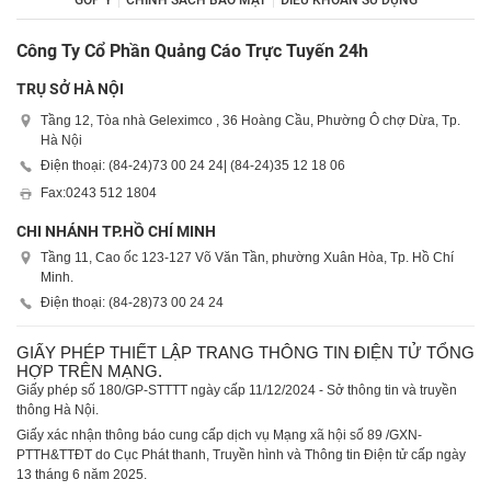
GÓP Ý
CHÍNH SÁCH BẢO MẬT
ĐIỀU KHOẢN SỬ DỤNG
Công Ty Cổ Phần Quảng Cáo Trực Tuyến 24h
TRỤ SỞ HÀ NỘI
Tầng 12, Tòa nhà Geleximco , 36 Hoàng Cầu, Phường Ô chợ Dừa, Tp.
Hà Nội
Điện thoại: (84-24)
73 00 24 24
| (84-24)
35 12 18 06
Fax:
0243 512 1804
CHI NHÁNH TP.HỒ CHÍ MINH
Tầng 11, Cao ốc 123-127 Võ Văn Tần, phường Xuân Hòa, Tp. Hồ Chí
Minh.
Điện thoại: (84-28)
73 00 24 24
GIẤY PHÉP THIẾT LẬP TRANG THÔNG TIN ĐIỆN TỬ TỔNG
HỢP TRÊN MẠNG.
Giấy phép số 180/GP-STTTT ngày cấp 11/12/2024 - Sở thông tin và truyền
thông Hà Nội.
Giấy xác nhận thông báo cung cấp dịch vụ Mạng xã hội số 89 /GXN-
PTTH&TTĐT do Cục Phát thanh, Truyền hình và Thông tin Điện tử cấp ngày
13 tháng 6 năm 2025.