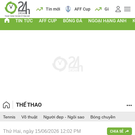
 vàng
Lịch
Tin mới
AFF Cup
Giá vàng
TIN TỨC
AFF CUP
BÓNG ĐÁ
NGOẠI HẠNG ANH
THỂ THAO
Tennis
Võ thuật
Người đẹp - Ngôi sao
Bóng chuyền
Thứ Hai, ngày 15/06/2026 12:02 PM
CHIA SẺ