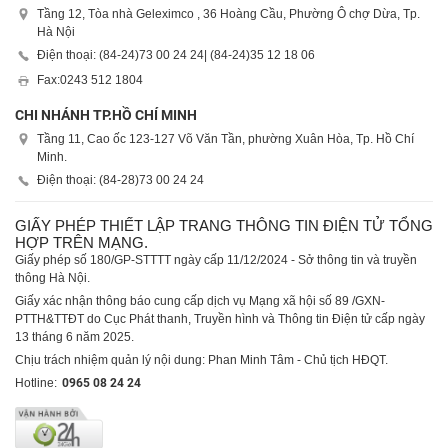
Tầng 12, Tòa nhà Geleximco , 36 Hoàng Cầu, Phường Ô chợ Dừa, Tp.
Hà Nội
Điện thoại: (84-24)
73 00 24 24
| (84-24)
35 12 18 06
Fax:
0243 512 1804
CHI NHÁNH TP.HỒ CHÍ MINH
Tầng 11, Cao ốc 123-127 Võ Văn Tần, phường Xuân Hòa, Tp. Hồ Chí
Minh.
Điện thoại: (84-28)
73 00 24 24
GIẤY PHÉP THIẾT LẬP TRANG THÔNG TIN ĐIỆN TỬ TỔNG
HỢP TRÊN MẠNG.
Giấy phép số 180/GP-STTTT ngày cấp 11/12/2024 - Sở thông tin và truyền
thông Hà Nội.
Giấy xác nhận thông báo cung cấp dịch vụ Mạng xã hội số 89 /GXN-
PTTH&TTĐT do Cục Phát thanh, Truyền hình và Thông tin Điện tử cấp ngày
13 tháng 6 năm 2025.
Chịu trách nhiệm quản lý nội dung: Phan Minh Tâm - Chủ tịch HĐQT.
Hotline:
0965 08 24 24