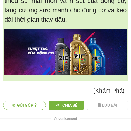
thiểu sự mài mòn và rỉ sét của động cơ,
tăng cường sức mạnh cho động cơ và kéo
dài thời gian thay dầu.
(Khám Phá)
.
GỬI GÓP Ý
CHIA SẺ
LƯU BÀI