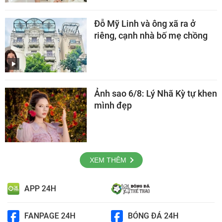
Đỗ Mỹ Linh và ông xã ra ở
riêng, cạnh nhà bố mẹ chồng
Ảnh sao 6/8: Lý Nhã Kỳ tự khen
mình đẹp
XEM THÊM
APP 24H
FANPAGE 24H
BÓNG ĐÁ 24H