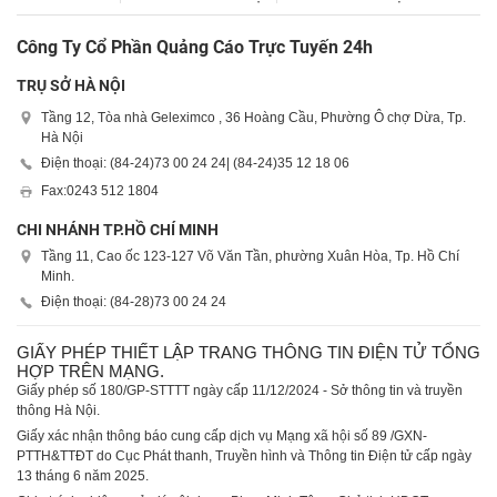
Công Ty Cổ Phần Quảng Cáo Trực Tuyến 24h
TRỤ SỞ HÀ NỘI
Tầng 12, Tòa nhà Geleximco , 36 Hoàng Cầu, Phường Ô chợ Dừa, Tp.
Hà Nội
Điện thoại: (84-24)
73 00 24 24
| (84-24)
35 12 18 06
Fax:
0243 512 1804
CHI NHÁNH TP.HỒ CHÍ MINH
Tầng 11, Cao ốc 123-127 Võ Văn Tần, phường Xuân Hòa, Tp. Hồ Chí
Minh.
Điện thoại: (84-28)
73 00 24 24
GIẤY PHÉP THIẾT LẬP TRANG THÔNG TIN ĐIỆN TỬ TỔNG
HỢP TRÊN MẠNG.
Giấy phép số 180/GP-STTTT ngày cấp 11/12/2024 - Sở thông tin và truyền
thông Hà Nội.
Giấy xác nhận thông báo cung cấp dịch vụ Mạng xã hội số 89 /GXN-
PTTH&TTĐT do Cục Phát thanh, Truyền hình và Thông tin Điện tử cấp ngày
13 tháng 6 năm 2025.