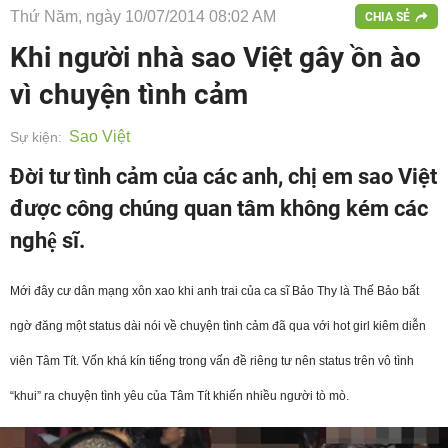
Thứ Năm, ngày 10/07/2014 08:02 AM
CHIA SẺ
Khi người nhà sao Việt gây ồn ào
vì chuyện tình cảm
Sao Việt
Sự kiện:
Đời tư tình cảm của các anh, chị em sao Việt
được công chúng quan tâm không kém các
nghệ sĩ.
Mới đây cư dân mạng xôn xao khi anh trai của ca sĩ Bảo Thy là Thế Bảo bất
ngờ đăng một status dài nói về chuyện tình cảm đã qua với hot girl kiêm diễn
viên Tâm Tít. Vốn khá kín tiếng trong vấn đề riêng tư nên status trên vô tình
“khui” ra chuyện tình yêu của Tâm Tít khiến nhiều người tò mò.