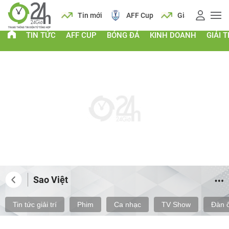
Lịch
Tin mới
AFF Cup
Giá vàng
Lịch
T
TIN TỨC
AFF CUP
BÓNG ĐÁ
KINH DOANH
GIẢI T
Sao Việt
Tin tức giải trí
Phim
Ca nhạc
TV Show
Đàn 