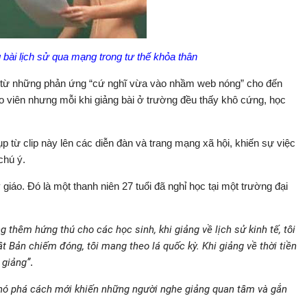
g bài lịch sử qua mạng trong tư thế khỏa thân
y, từ những phản ứng “cứ nghĩ vừa vào nhầm web nóng” cho đến
giáo viên nhưng mỗi khi giảng bài ở trường đều thấy khô cứng, học
từ clip này lên các diễn đàn và trang mạng xã hội, khiến sự việc
chú ý.
 giáo. Đó là một thanh niên 27 tuổi đã nghỉ học tại một trường đại
g thêm hứng thú cho các học sinh, khi giảng về lịch sử kinh tế, tôi
ật Bản chiếm đóng, tôi mang theo lá quốc kỳ. Khi giảng về thời tiền
 giảng”
.
 nó phá cách mới khiến những người nghe giảng quan tâm và gắn