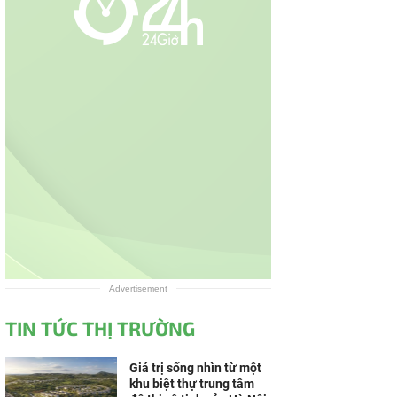
Advertisement
TIN TỨC THỊ TRƯỜNG
Giá trị sống nhìn từ một
khu biệt thự trung tâm