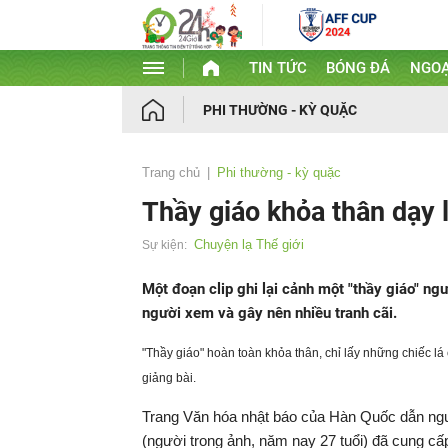
TIN TỨC
BÓNG ĐÁ
NGOẠ
PHI THƯỜNG - KỲ QUẶC
Trang chủ
Phi thường - kỳ quặc
Thầy giáo khỏa thân dạy 
Chuyện lạ Thế giới
Sự kiện:
Một đoạn clip ghi lại cảnh một "thầy giáo" ng
người xem và gây nên nhiều tranh cãi.
"Thầy giáo" hoàn toàn khỏa thân, chỉ lấy những chiếc lá 
giảng bài.
Trang Văn hóa nhật báo của Hàn Quốc dẫn nguồn
(người trong ảnh, năm nay 27 tuổi) đã cung cấp