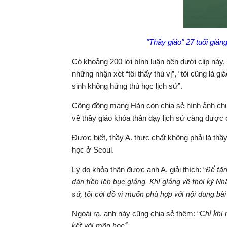
"Thầy giáo" 27 tuổi giản
Có khoảng 200 lời bình luận bên dưới clip nà
những nhận xét “tôi thấy thú vị”, “tôi cũng là 
sinh không hứng thú học lịch sử”.
Cộng đồng mạng Hàn còn chia sẻ hình ảnh chụp 
về thầy giáo khỏa thân dạy lịch sử càng được 
Được biết, thầy A. thực chất không phải là thầy
học ở Seoul.
Lý do khỏa thân được anh A. giải thích: “
Để tăn
dán tiền lên bục giảng. Khi giảng về thời kỳ Nh
sử, tôi cởi đồ vì muốn phù hợp với nội dung bài
Ngoài ra, anh này cũng chia sẻ thêm: “C
hỉ khi
kết với môn học”
.