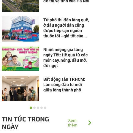
đô thị vệ tinh của Hà Nội
Từ phố thị đến làng quê,
ở đâu người dân cũng
được tiếp cận nguồn
thuốc tốt - giá tốt của...
Nhiệt miệng gia tăng
ngày Tết: Hệ quả từ các
món cay, nóng, dầu mỡ,
đồ ngọt
Bất động sản TP.HCM:
Làn sóng đầu tư mới
giữa lòng thành phố
“Thừa thắng xông lên”,
Đô thị nghỉ dưỡng Sun
TIN TỨC TRONG
Group Hà Nam lọt Top 10
Xem
NGÀY
Dự án nổi bật nhất...
thêm