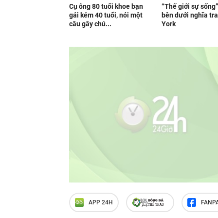
Cụ ông 80 tuổi khoe bạn
“Thế giới sự sống
gái kém 40 tuổi, nói một
bên dưới nghĩa tr
câu gây chú...
York
APP 24H
FANP