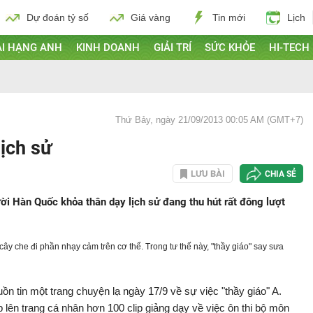
Dự đoán tỷ số
Giá vàng
Tin mới
Lịch
I HẠNG ANH
KINH DOANH
GIẢI TRÍ
SỨC KHỎE
HI-TECH
Thứ Bảy, ngày 21/09/2013 00:05 AM (GMT+7)
lịch sử
LƯU BÀI
CHIA SẺ
ười Hàn Quốc khỏa thân dạy lịch sử đang thu hút rất đông lượt
cây che đi phần nhạy cảm trên cơ thể. Trong tư thế này, "thầy giáo" say sưa
 tin một trang chuyện lạ ngày 17/9 về sự việc "thầy giáo" A.
 lên trang cá nhân hơn 100 clip giảng dạy về việc ôn thi bộ môn