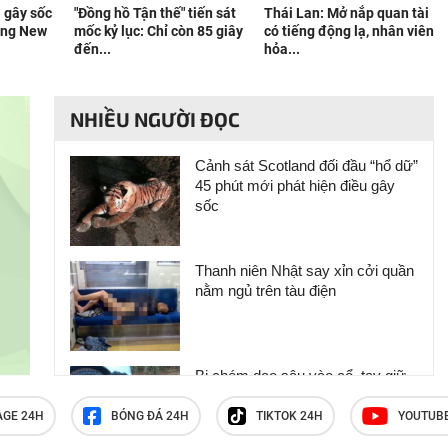
” gây sốc
"Đồng hồ Tận thế" tiến sát
Thái Lan: Mở nắp quan tài
ang New
mốc kỷ lục: Chỉ còn 85 giây
có tiếng động lạ, nhân viên
đến...
hỏa...
NHIỀU NGƯỜI ĐỌC
Cảnh sát Scotland đối đầu “hổ dữ”
45 phút mới phát hiện điều gây
sốc
Thanh niên Nhật say xỉn cởi quần
nằm ngủ trên tàu điện
Bị chém dao sâu vào cổ, tay giữ
đầu khỏi lệch đi gặp bác sĩ
AGE 24H
BÓNG ĐÁ 24H
TIKTOK 24H
YOUTUB