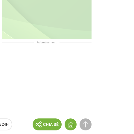
Advertisement
CHIA SẺ
E 24H