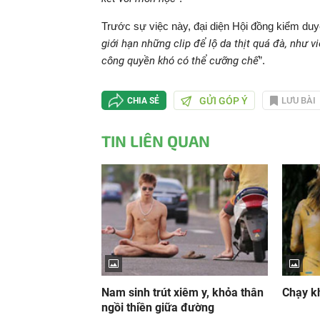
Trước sự việc này, đại diện Hội đồng kiểm duy
giới hạn những clip để lộ da thịt quá đà, như 
công quyền khó có thể cưỡng chế
”.
GỬI GÓP Ý
LƯU BÀI
CHIA SẺ
TIN LIÊN QUAN
Nam sinh trút xiêm y, khỏa thân
Chạy k
ngồi thiền giữa đường