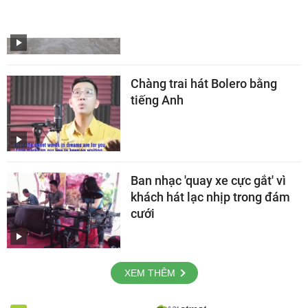
con vật lạ đang bắt gà ăn ở
Bình Chánh
Chàng trai hát Bolero bằng
tiếng Anh
Ban nhạc 'quay xe cực gắt' vì
khách hát lạc nhịp trong đám
cưới
XEM THÊM