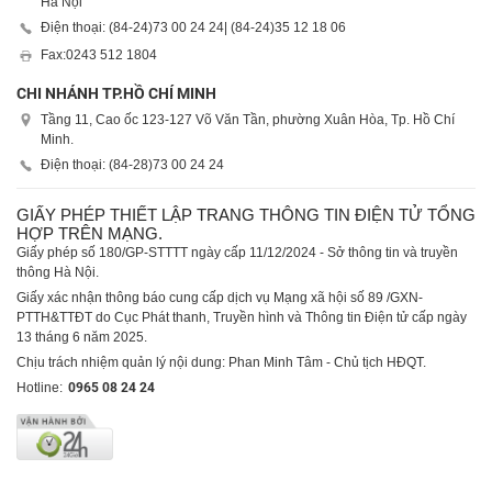
Hà Nội
Điện thoại: (84-24)
73 00 24 24
| (84-24)
35 12 18 06
Fax:
0243 512 1804
CHI NHÁNH TP.HỒ CHÍ MINH
Tầng 11, Cao ốc 123-127 Võ Văn Tần, phường Xuân Hòa, Tp. Hồ Chí
Minh.
Điện thoại: (84-28)
73 00 24 24
GIẤY PHÉP THIẾT LẬP TRANG THÔNG TIN ĐIỆN TỬ TỔNG
HỢP TRÊN MẠNG.
Giấy phép số 180/GP-STTTT ngày cấp 11/12/2024 - Sở thông tin và truyền
thông Hà Nội.
Giấy xác nhận thông báo cung cấp dịch vụ Mạng xã hội số 89 /GXN-
PTTH&TTĐT do Cục Phát thanh, Truyền hình và Thông tin Điện tử cấp ngày
13 tháng 6 năm 2025.
Chịu trách nhiệm quản lý nội dung: Phan Minh Tâm - Chủ tịch HĐQT.
Hotline:
0965 08 24 24