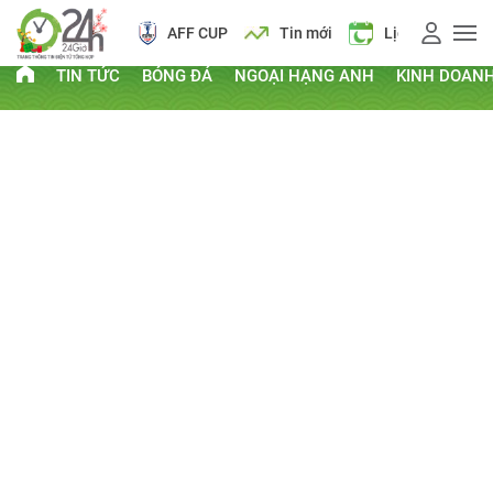
AFF CUP
Tin mới
Lịch vạn niên
TIN TỨC
BÓNG ĐÁ
NGOẠI HẠNG ANH
KINH DOAN
PHI THƯỜNG - KỲ QUẶC
Kỷ lục Guinness
Clip hay
Chuyện lạ
Thứ Sáu, ngày 22/03/2013 15:36 PM