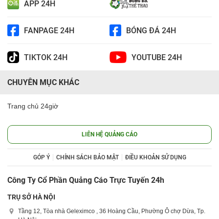
APP 24H
FANPAGE 24H
BÓNG ĐÁ 24H
TIKTOK 24H
YOUTUBE 24H
CHUYÊN MỤC KHÁC
Trang chủ 24giờ
LIÊN HỆ QUẢNG CÁO
GÓP Ý
CHÍNH SÁCH BẢO MẬT
ĐIỀU KHOẢN SỬ DỤNG
Công Ty Cổ Phần Quảng Cáo Trực Tuyến 24h
TRỤ SỞ HÀ NỘI
Tầng 12, Tòa nhà Geleximco , 36 Hoàng Cầu, Phường Ô chợ Dừa, Tp.