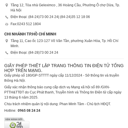
Tầng 12, Tòa nhà Geleximco , 36 Hoàng Cầu, Phường Ô chợ Dừa, Tp.
Hà Nội
Điện thoại: (84-24)
73 00 24 24
| (84-24)
35 12 18 06
Fax:
0243 512 1804
CHI NHÁNH TP.HỒ CHÍ MINH
Tầng 11, Cao ốc 123-127 Võ Văn Tần, phường Xuân Hòa, Tp. Hồ Chí
Minh.
Điện thoại: (84-28)
73 00 24 24
GIẤY PHÉP THIẾT LẬP TRANG THÔNG TIN ĐIỆN TỬ TỔNG
HỢP TRÊN MẠNG.
Giấy phép số 180/GP-STTTT ngày cấp 11/12/2024 - Sở thông tin và truyền
thông Hà Nội.
Giấy xác nhận thông báo cung cấp dịch vụ Mạng xã hội số 89 /GXN-
PTTH&TTĐT do Cục Phát thanh, Truyền hình và Thông tin Điện tử cấp ngày
13 tháng 6 năm 2025.
Chịu trách nhiệm quản lý nội dung: Phan Minh Tâm - Chủ tịch HĐQT.
Hotline:
0965 08 24 24