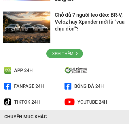
Chở đủ 7 người leo đèo: BR-V,
Veloz hay Xpander mới là "vua
chịu đòn"?
XEM THÊM
APP 24H
FANPAGE 24H
BÓNG ĐÁ 24H
TIKTOK 24H
YOUTUBE 24H
CHUYÊN MỤC KHÁC