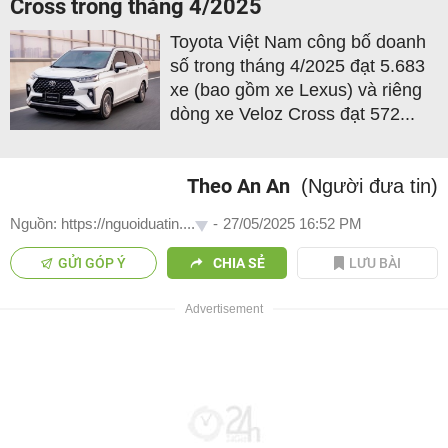
Cross trong tháng 4/2025
Toyota Việt Nam công bố doanh
số trong tháng 4/2025 đạt 5.683
xe (bao gồm xe Lexus) và riêng
dòng xe Veloz Cross đạt 572...
Theo An An
(Người đưa tin)
Nguồn: https://nguoiduatin....
-
27/05/2025 16:52 PM
GỬI GÓP Ý
CHIA SẺ
LƯU BÀI