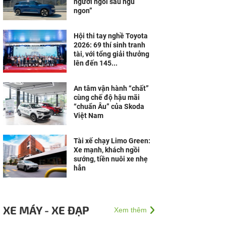
người ngồi sau ngủ
ngon”
Hội thi tay nghề Toyota
2026: 69 thí sinh tranh
tài, với tổng giải thưởng
lên đến 145...
An tâm vận hành “chất”
cùng chế độ hậu mãi
“chuẩn Âu” của Skoda
Việt Nam
Tài xế chạy Limo Green:
Xe mạnh, khách ngồi
sướng, tiền nuôi xe nhẹ
hẳn
XE MÁY - XE ĐẠP
Xem thêm