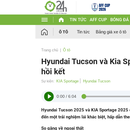
TIN TỨC
AFF CUP
BÓNG ĐÁ
Tin tức
Bảng giá xe ô tô
Ô TÔ
Trang chủ
Ô tô
Hyundai Tucson và Kia S
hồi kết
KIA Sportage
Hyundai Tucson
Sự kiện:
0:00
/
6:04
Hyundai Tucson 2025 và KIA Sportage 2025 đ
đến một trải nghiệm lái khác biệt, hấp dẫn th
So găng về ngoại thất