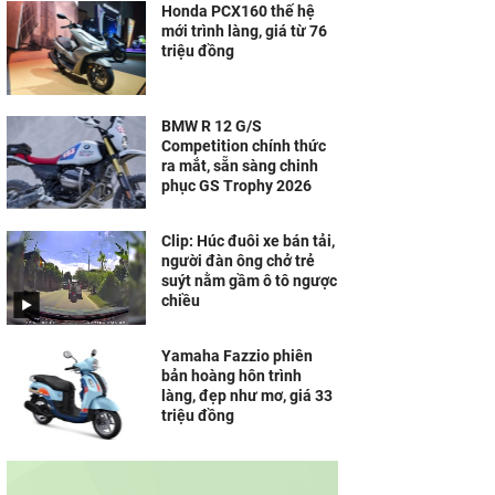
Honda PCX160 thế hệ
mới trình làng, giá từ 76
triệu đồng
BMW R 12 G/S
Competition chính thức
ra mắt, sẵn sàng chinh
phục GS Trophy 2026
Clip: Húc đuôi xe bán tải,
người đàn ông chở trẻ
suýt nằm gầm ô tô ngược
chiều
Yamaha Fazzio phiên
bản hoàng hôn trình
làng, đẹp như mơ, giá 33
triệu đồng