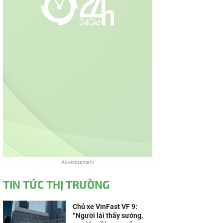
Advertisement
TIN TỨC THỊ TRƯỜNG
Chủ xe VinFast VF 9:
“Người lái thấy sướng,