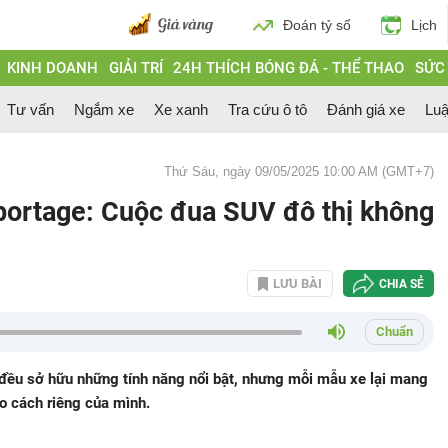
Đoán tỷ số
Lịch
KINH DOANH
GIẢI TRÍ
24H THÍCH BÓNG ĐÁ - THỂ THAO
SỨC
Tư vấn
Ngắm xe
Xe xanh
Tra cứu ô tô
Đánh giá xe
Luậ
Thứ Sáu, ngày 09/05/2025 10:00 AM (GMT+7)
portage: Cuộc đua SUV đô thị không
LƯU BÀI
CHIA SẺ
Chuẩn
ều sở hữu những tính năng nổi bật, nhưng mỗi mẫu xe lại mang
eo cách riêng của mình.