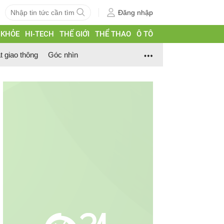
Đăng nhập
 KHỎE
HI-TECH
THẾ GIỚI
THỂ THAO
Ô TÔ
t giao thông
Góc nhìn