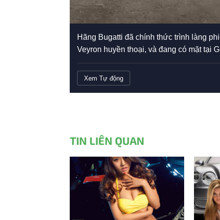
Hãng Bugatti đã chính thức trình làng phi
Veyron huyền thoại, và đang có mặt tại
Xem Tự động
TIN LIÊN QUAN