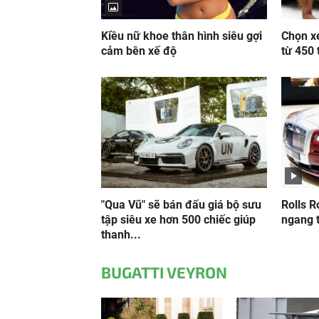
Kiều nữ khoe thân hình siêu gợi
Chọn xe
cảm bên xế độ
từ 450 t
"Qua Vũ" sẽ bán đấu giá bộ sưu
Rolls R
tập siêu xe hơn 500 chiếc giúp
ngang 
thanh...
BUGATTI VEYRON