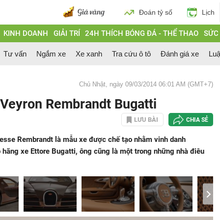
Đoán tỷ số
Lịch
KINH DOANH
GIẢI TRÍ
24H THÍCH BÓNG ĐÁ - THỂ THAO
SỨC
Tư vấn
Ngắm xe
Xe xanh
Tra cứu ô tô
Đánh giá xe
Luậ
Chủ Nhật, ngày 09/03/2014 06:01 AM (GMT+7)
i Veyron Rembrandt Bugatti
LƯU BÀI
CHIA SẺ
itesse Rembrandt là mẫu xe được chế tạo nhằm vinh danh
p hãng xe Ettore Bugatti, ông cũng là một trong những nhà điêu