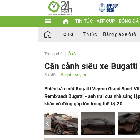
TIN TỨC
AFF CUP
BÓNG ĐÁ
Tin tức
Bảng giá xe ô tô
Ô TÔ
Trang chủ
Ô tô
Cận cảnh siêu xe Bugatt
Bugatti Veyron
Sự kiện:
Phiên bản mới Bugatti Veyron Grand Sport V
Rembrandt Bugatti - anh trai của nhà sáng lậ
khắc có đóng góp lớn trong thế kỷ 20.