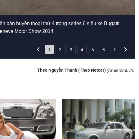
ên bản huyền thoại thứ 4 trong series 6 siêu xe Bugatti
 Geneva Motor Show 2014.
1
2
3
4
5
6
7
Theo Nguyễn Thanh (Theo Netcar)
(Khampha.vn)