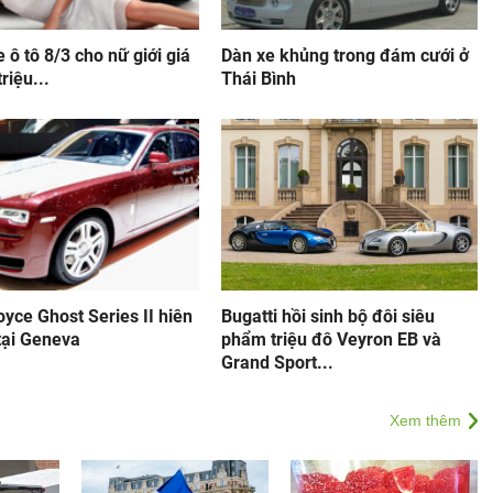
 ô tô 8/3 cho nữ giới giá
Dàn xe khủng trong đám cưới ở
riệu...
Thái Bình
oyce Ghost Series II hiên
Bugatti hồi sinh bộ đôi siêu
tại Geneva
phẩm triệu đô Veyron EB và
Grand Sport...
Xem thêm