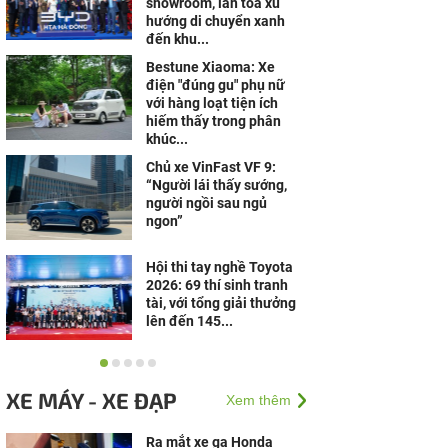
showroom, lan tỏa xu
hướng di chuyển xanh
đến khu...
Bestune Xiaoma: Xe
điện "đúng gu" phụ nữ
với hàng loạt tiện ích
hiếm thấy trong phân
khúc...
Chủ xe VinFast VF 9:
“Người lái thấy sướng,
người ngồi sau ngủ
ngon”
Hội thi tay nghề Toyota
2026: 69 thí sinh tranh
tài, với tổng giải thưởng
lên đến 145...
An tâm vận hành “chất”
cùng chế độ hậu mãi
XE MÁY - XE ĐẠP
Xem thêm
“chuẩn Âu” của Skoda
Việt Nam
Ra mắt xe ga Honda