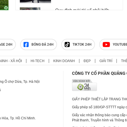
Quy định mới tài xế phải biết:
Cấm rẽ trái có cấm quay đầu xe?
Vì sao mẫu xe Nhật này vẫn
AGE 24H
BÓNG ĐÁ 24H
TIKTOK 24H
YOUTUB
được yêu thích dù không thiếu
lựa chọn khác?
NINH - XÃ HỘI
HI-TECH
KINH DOANH
ĐẸP
GIẢI TRÍ
TH
CÔNG TY CỔ PHẦN QUẢNG 
ng Ô chợ Dừa, Tp. Hà Nội
6
GIẤY PHÉP THIẾT LẬP TRANG T
Giấy phép số 180/GP-STTTT ngày cấ
Giấy xác nhận thông báo cung cấp
 Hòa, Tp. Hồ Chí Minh.
Phát thanh, Truyền hình và Thông t