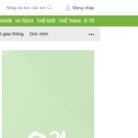
Đăng nhập
 KHỎE
HI-TECH
THẾ GIỚI
THỂ THAO
Ô TÔ
t giao thông
Góc nhìn