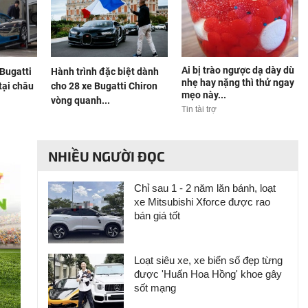
Ai bị trào ngược dạ dày dù
 Bugatti
Hành trình đặc biệt dành
nhẹ hay nặng thì thử ngay
 tại châu
cho 28 xe Bugatti Chiron
mẹo này...
vòng quanh...
Tin tài trợ
NHIỀU NGƯỜI ĐỌC
Chỉ sau 1 - 2 năm lăn bánh, loạt
xe Mitsubishi Xforce được rao
bán giá tốt
Loạt siêu xe, xe biển số đẹp từng
được 'Huấn Hoa Hồng' khoe gây
sốt mạng