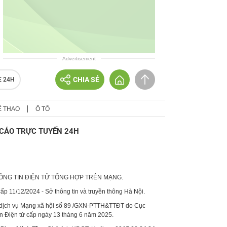
Advertisement
CHIA SẺ
E 24H
Ể THAO
Ô TÔ
CÁO TRỰC TUYẾN 24H
HÔNG TIN ĐIỆN TỬ TỔNG HỢP TRÊN MẠNG.
p 11/12/2024 - Sở thông tin và truyền thông Hà Nội.
 dịch vụ Mạng xã hội số 89 /GXN-PTTH&TTĐT do Cục
in Điện tử cấp ngày 13 tháng 6 năm 2025.