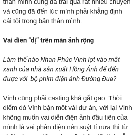
thân mình cũng đã trải qua rất nhiều chuyện
và cũng đã đến lúc mình phải khẳng định
cái tôi trong bản thân mình.
Vai diễn “dị” trên màn ảnh rộng
Làm thế nào Nhan Phúc Vinh lọt vào mắt
xanh của nhà sản xuất Hồng Ánh để đến
được với bộ phim điện ảnh Đường Đua?
Vinh cũng phải casting khá gắt gao. Thời
điểm đó Vinh bận một vài dự án, với lại Vinh
không muốn vai diễn điện ảnh đầu tiên của
mình là vai phản diện nên suýt tí nữa thì từ