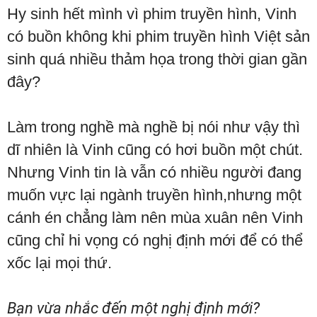
Hy sinh hết mình vì phim truyền hình, Vinh
có buồn không khi phim truyền hình Việt sản
sinh quá nhiều thảm họa trong thời gian gần
đây?
Làm trong nghề mà nghề bị nói như vậy thì
dĩ nhiên là Vinh cũng có hơi buồn một chút.
Nhưng Vinh tin là vẫn có nhiều người đang
muốn vực lại ngành truyền hình,nhưng một
cánh én chẳng làm nên mùa xuân nên Vinh
cũng chỉ hi vọng có nghị định mới để có thể
xốc lại mọi thứ.
Bạn vừa nhắc đến một nghị định mới?