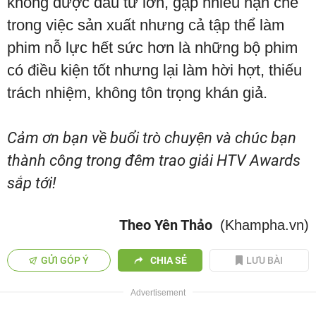
không được đầu tư lớn, gặp nhiều hạn chế
trong việc sản xuất nhưng cả tập thể làm
phim nỗ lực hết sức hơn là những bộ phim
có điều kiện tốt nhưng lại làm hời hợt, thiếu
trách nhiệm, không tôn trọng khán giả.
Cảm ơn bạn về buổi trò chuyện và chúc bạn
thành công trong đêm trao giải HTV Awards
sắp tới!
Theo Yên Thảo
(Khampha.vn)
GỬI GÓP Ý
CHIA SẺ
LƯU BÀI