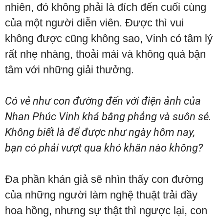
nhiên, đó không phải là đích đến cuối cùng
của một người diễn viên. Được thì vui
không được cũng không sao, Vinh có tâm lý
rất nhẹ nhàng, thoải mái và không quá bận
tâm với những giải thưởng.
Có vẻ như con đường đến với điện ảnh của
Nhan Phúc Vinh khá bằng phẳng và suôn sẻ.
Không biết là để được như ngày hôm nay,
bạn có phải vượt qua khó khăn nào không?
Đa phần khán giả sẽ nhìn thấy con đường
của những người làm nghệ thuật trải đầy
hoa hồng, nhưng sự thật thì ngược lại, con