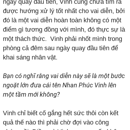
ngày quay đầu tiên, Vinh cũng chưa tìm ra
được hướng xử lý tốt nhất cho vai diễn, bởi
đó là một vai diễn hoàn toàn không có một
điểm gì tương đồng với mình, đó thực sự là
một thách thức. Vinh phải nhốt mình trong
phòng cả đêm sau ngày quay đầu tiên để
khai sáng nhân vật.
Bạn có nghĩ rằng vai diễn này sẽ là một bước
ngoặt lớn đưa cái tên Nhan Phúc Vinh lên
một tầm mới không?
Vinh chỉ biết cố gắng hết sức thôi còn kết
quả thế nào thì phải chờ đợi vào công