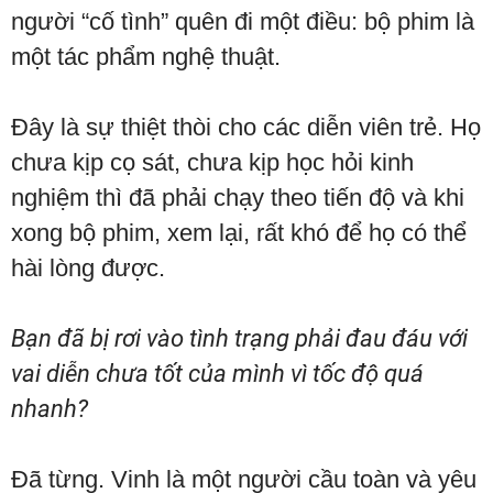
người “cố tình” quên đi một điều: bộ phim là
một tác phẩm nghệ thuật.
Đây là sự thiệt thòi cho các diễn viên trẻ. Họ
chưa kịp cọ sát, chưa kịp học hỏi kinh
nghiệm thì đã phải chạy theo tiến độ và khi
xong bộ phim, xem lại, rất khó để họ có thể
hài lòng được.
Bạn đã bị rơi vào tình trạng phải đau đáu với
vai diễn chưa tốt của mình vì tốc độ quá
nhanh?
Đã từng. Vinh là một người cầu toàn và yêu