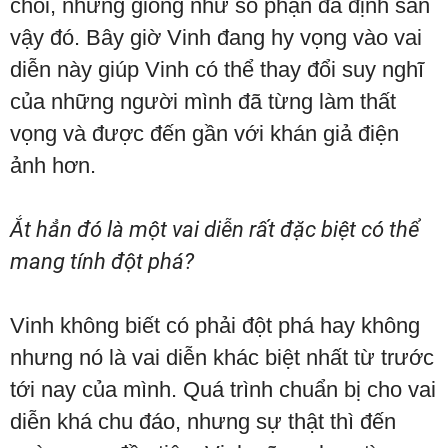
chối, nhưng giống như số phận đã định sẵn
vậy đó. Bây giờ Vinh đang hy vọng vào vai
diễn này giúp Vinh có thể thay đổi suy nghĩ
của những người mình đã từng làm thất
vọng và được đến gần với khán giả điện
ảnh hơn.
Ắt hẳn đó là một vai diễn rất đặc biệt có thể
mang tính đột phá?
Vinh không biết có phải đột phá hay không
nhưng nó là vai diễn khác biệt nhất từ trước
tới nay của mình. Quá trình chuẩn bị cho vai
diễn khá chu đáo, nhưng sự thật thì đến