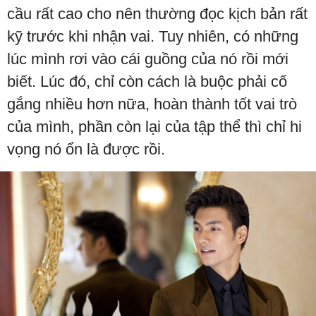
cầu rất cao cho nên thường đọc kịch bản rất
kỹ trước khi nhận vai. Tuy nhiên, có những
lúc mình rơi vào cái guồng của nó rồi mới
biết. Lúc đó, chỉ còn cách là buộc phải cố
gắng nhiều hơn nữa, hoàn thành tốt vai trò
của mình, phần còn lại của tập thể thì chỉ hi
vọng nó ổn là được rồi.