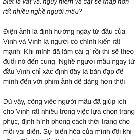
biết là vất vả, nguy hiểm và cát sê thấp hơn
rất nhiều nghề người mẫu?
Điện ảnh là định hướng ngày từ đầu của
Vinh và Vinh là người có chính kiến rất
mạnh. Khi mình đã làm cái gì rồi thì sẽ theo
đuổi nó đến cùng. Nghề người mẫu ngay từ
đầu Vinh chỉ xác định đây là bàn đạp để
mình đến với phim ảnh dễ dàng hơn thôi.
Dù vậy, công việc người mẫu đã giúp ích
cho Vinh rất nhiều trong việc lựa chọn trang
phục, định hình phong cách thời trang cho
mỗi vai diễn. Sự biến hóa của mình đôi khi