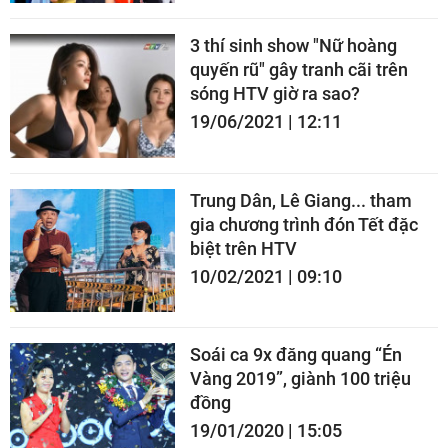
3 thí sinh show "Nữ hoàng
quyến rũ" gây tranh cãi trên
sóng HTV giờ ra sao?
19/06/2021 | 12:11
Trung Dân, Lê Giang... tham
gia chương trình đón Tết đặc
biệt trên HTV
10/02/2021 | 09:10
Soái ca 9x đăng quang “Én
Vàng 2019”, giành 100 triệu
đồng
19/01/2020 | 15:05