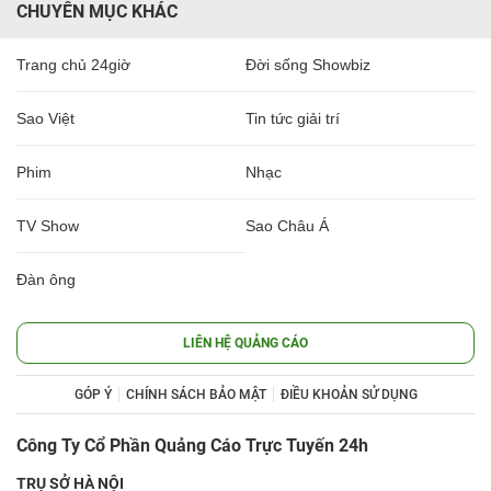
CHUYÊN MỤC KHÁC
Trang chủ 24giờ
Đời sống Showbiz
Sao Việt
Tin tức giải trí
Phim
Nhạc
TV Show
Sao Châu Á
Đàn ông
LIÊN HỆ QUẢNG CÁO
GÓP Ý
CHÍNH SÁCH BẢO MẬT
ĐIỀU KHOẢN SỬ DỤNG
Công Ty Cổ Phần Quảng Cáo Trực Tuyến 24h
TRỤ SỞ HÀ NỘI