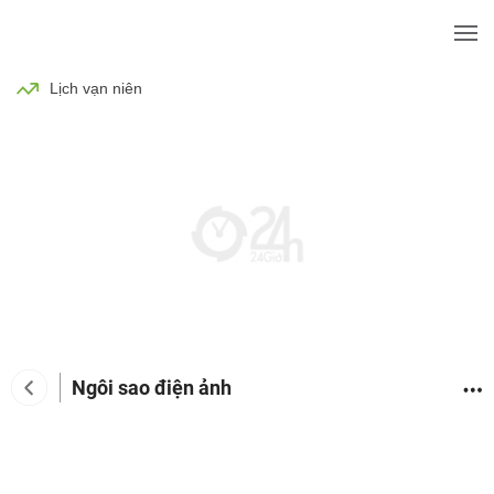
BÓNG ĐÁ
TIN TỨC
SỨC KHỎE
Lịch vạn niên
Ngôi sao điện ảnh
Tin tức giải trí
Phim
Ca nhạc
TV Show
Đàn 