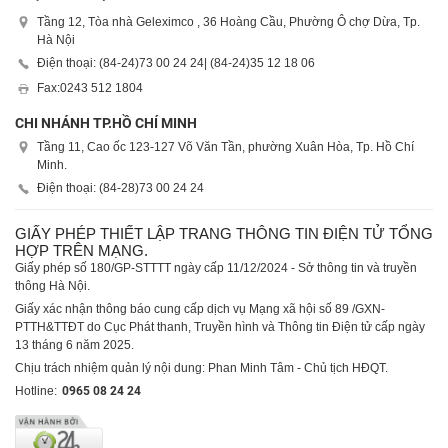
Tầng 12, Tòa nhà Geleximco , 36 Hoàng Cầu, Phường Ô chợ Dừa, Tp.
Hà Nội
Điện thoại: (84-24)
73 00 24 24
| (84-24)
35 12 18 06
Fax:
0243 512 1804
CHI NHÁNH TP.HỒ CHÍ MINH
Tầng 11, Cao ốc 123-127 Võ Văn Tần, phường Xuân Hòa, Tp. Hồ Chí
Minh.
Điện thoại: (84-28)
73 00 24 24
GIẤY PHÉP THIẾT LẬP TRANG THÔNG TIN ĐIỆN TỬ TỔNG
HỢP TRÊN MẠNG.
Giấy phép số 180/GP-STTTT ngày cấp 11/12/2024 - Sở thông tin và truyền
thông Hà Nội.
Giấy xác nhận thông báo cung cấp dịch vụ Mạng xã hội số 89 /GXN-
PTTH&TTĐT do Cục Phát thanh, Truyền hình và Thông tin Điện tử cấp ngày
13 tháng 6 năm 2025.
Chịu trách nhiệm quản lý nội dung: Phan Minh Tâm - Chủ tịch HĐQT.
Hotline:
0965 08 24 24