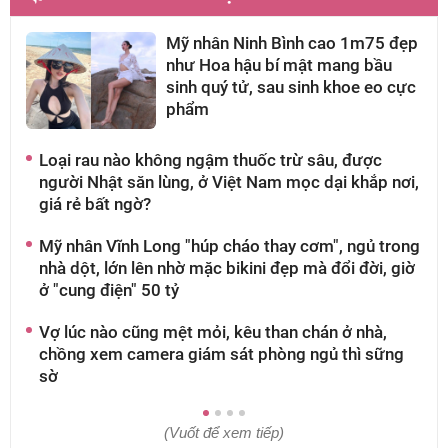
Mỹ nhân Ninh Bình cao 1m75 đẹp
như Hoa hậu bí mật mang bầu
sinh quý tử, sau sinh khoe eo cực
phẩm
Loại rau nào không ngậm thuốc trừ sâu, được
A
người Nhật săn lùng, ở Việt Nam mọc dại khắp nơi,
g
giá rẻ bất ngờ?
t
Mỹ nhân Vĩnh Long "húp cháo thay cơm", ngủ trong
M
nhà dột, lớn lên nhờ mặc bikini đẹp mà đổi đời, giờ
q
ở "cung điện" 50 tỷ
c
Vợ lúc nào cũng mệt mỏi, kêu than chán ở nhà,
Á
chồng xem camera giám sát phòng ngủ thì sững
sờ
(Vuốt để xem tiếp)