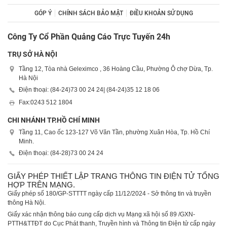
GÓP Ý
CHÍNH SÁCH BẢO MẬT
ĐIỀU KHOẢN SỬ DỤNG
Công Ty Cổ Phần Quảng Cáo Trực Tuyến 24h
TRỤ SỞ HÀ NỘI
Tầng 12, Tòa nhà Geleximco , 36 Hoàng Cầu, Phường Ô chợ Dừa, Tp.
Hà Nội
Điện thoại: (84-24)
73 00 24 24
| (84-24)
35 12 18 06
Fax:
0243 512 1804
CHI NHÁNH TP.HỒ CHÍ MINH
Tầng 11, Cao ốc 123-127 Võ Văn Tần, phường Xuân Hòa, Tp. Hồ Chí
Minh.
Điện thoại: (84-28)
73 00 24 24
GIẤY PHÉP THIẾT LẬP TRANG THÔNG TIN ĐIỆN TỬ TỔNG
HỢP TRÊN MẠNG.
Giấy phép số 180/GP-STTTT ngày cấp 11/12/2024 - Sở thông tin và truyền
thông Hà Nội.
Giấy xác nhận thông báo cung cấp dịch vụ Mạng xã hội số 89 /GXN-
PTTH&TTĐT do Cục Phát thanh, Truyền hình và Thông tin Điện tử cấp ngày