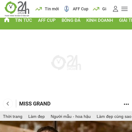
 vàng
Lịch
Tin mới
AFF Cup
Giá vàng
TIN TỨC
AFF CUP
BÓNG ĐÁ
KINH DOANH
GIẢI T
MISS GRAND
Thời trang
Làm đẹp
Người mẫu - hoa hậu
Làm đẹp cùng sao