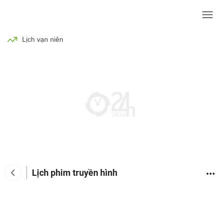
BÓNG ĐÁ
TIN TỨC
SỨC KHỎE
Lịch vạn niên
Lịch phim truyền hình
Tin tức giải trí
Phim
Ca nhạc
TV Show
Đàn 