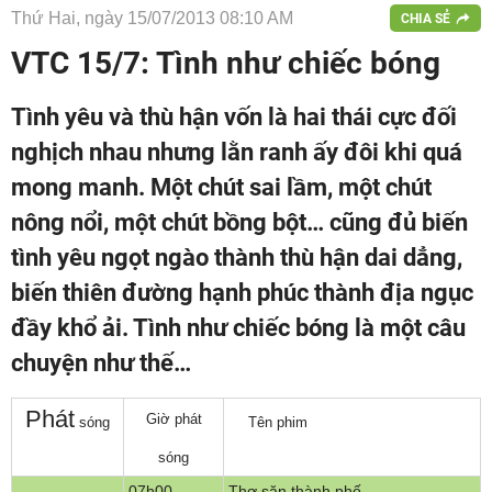
Thứ Hai, ngày 15/07/2013 08:10 AM
CHIA SẺ
VTC 15/7: Tình như chiếc bóng
Tình yêu và thù hận vốn là hai thái cực đối
nghịch nhau nhưng lằn ranh ấy đôi khi quá
mong manh. Một chút sai lầm, một chút
nông nổi, một chút bồng bột… cũng đủ biến
tình yêu ngọt ngào thành thù hận dai dẳng,
biến thiên đường hạnh phúc thành địa ngục
đầy khổ ải. Tình như chiếc bóng là một câu
chuyện như thế…
P
hát
Giờ phát
sóng
Tên phim
sóng
07h00
Thợ săn thành phố