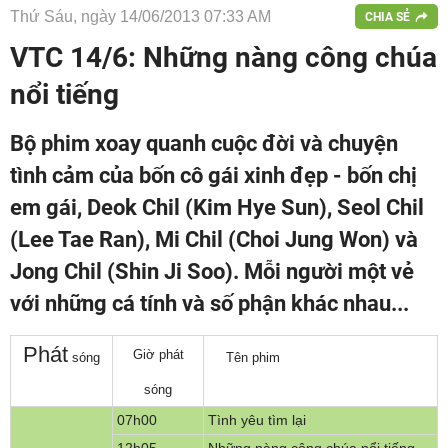
Thứ Sáu, ngày 14/06/2013 07:33 AM
CHIA SẺ
VTC 14/6: Những nàng công chúa
nổi tiếng
Bộ phim xoay quanh cuộc đời và chuyện
tình cảm của bốn cô gái xinh đẹp - bốn chị
em gái, Deok Chil (Kim Hye Sun), Seol Chil
(Lee Tae Ran), Mi Chil (Choi Jung Won) và
Jong Chil (Shin Ji Soo). Mỗi người một vẻ
với những cá tính và số phận khác nhau...
P
hát
Giờ phát
sóng
Tên phim
sóng
07h00
Tình yêu tìm lại