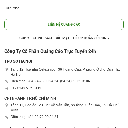
Đàn ông
LIÊN HỆ QUẢNG CÁO
GÓP Ý
CHÍNH SÁCH BẢO MẬT
ĐIỀU KHOẢN SỬ DỤNG
Công Ty Cổ Phần Quảng Cáo Trực Tuyến 24h
TRỤ SỞ HÀ NỘI
Tầng 12, Tòa nhà Geleximco , 36 Hoàng Cầu, Phường Ô chợ Dừa, Tp.
Hà Nội
Điện thoại: (84-24)
73 00 24 24
| (84-24)
35 12 18 06
Fax:
0243 512 1804
CHI NHÁNH TP.HỒ CHÍ MINH
Tầng 11, Cao ốc 123-127 Võ Văn Tần, phường Xuân Hòa, Tp. Hồ Chí
Minh.
Điện thoại: (84-28)
73 00 24 24