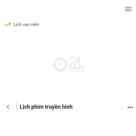
BÓNG ĐÁ
TIN TỨC
SỨC KHỎE
Lịch vạn niên
Lịch phim truyền hình
Tin tức giải trí
Phim
Ca nhạc
TV Show
Đàn 